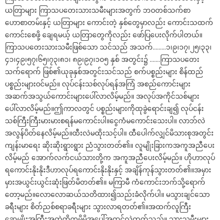
ယတြာများ ကြာသပတေးသားသမီးများအတွက် ဘဝတစ်သက်စာ
ဟောစာတမ်းနှင့် ယတြာများ ကောင်းတဲ့ နှစ်တွေမှာလည်း ကောင်းသထက်
ကောင်းစေဖို့ ချေရမယ့် ယတြာတွေကိုလည်း ဖော်ပြပေးလိုက်ပါတယ်။
ကြာသပတေးသားသမီးဖြစ်သော သင်သည် အသက်………၁၊၉၊၁၇၊၂၅၊၃၃၊
၄၁၊၄၉၊၅၇၊၆၅၊၇၃၊၈၁၊ ၈၉၊၉၇၊၁၀၅ နှစ် အတွင်း၌ …….ကြာသပတေး
သက်ရောက် ဖြစ်၏ယုခုနှစ်အတွင်းသင်သည် စက်ပစ္စည်းများ စိန်ထည်
ပစ္စည်းများဝင်မည်။ လုပ်ငန်းသစ်လုပ်ရန်အကြံ အစည်ကောင်းများ
အဆက်အသွယ်ကောင်းများပေါ်လာလိမ့်မည်။ အလုပ်အကိုင်သစ်များ
ပေါ်လာလိမ့်မည်။ဤကာလတွင် ပစ္စည်းများကိုထုခွဲရောင်းချ၍ လုပ်ငန်း
သစ်ကြီးကြီးမားမားစရန်မကောင်းပါ။ငွေကံမကောင်းသေးပါ။ လာဘ်လဲ
အလွန်ပိတ်နေလိမ့်မည်။ထီးလဲမထိုးသင့်ပါ။ ထီပေါက်လျှင်မိသားစုအတွင်း
ကျန်းမာရေး ဆိုးဆိုးရွားရွား ညံသွားတတ်၏။ လူမျိုးခြားကအကူအညီပေး
လိမ့်မည် အောက်လက်ငယ်သားတို့က အကူအညီပေးလိမ့်မည်။ ဟိုဟာလုပ်
ရကောင်းနိုးနိုးဒီဟာလုပ်ရကောင်းနိုးနိုးနှင့် အချိန်ကုန်သွားတတ်၏။အမှား
မှားအယွင်းယွင်းဆုံးဖြတ်မိတတ်၏။ မကြာမီ ကံကောင်းဘက်သို့ရောက်
တော့မည်။လောလောဆယ်သတိထား၍သည်းခံလိုက်ပါ။ မသွားချင်သော
ခရီးများ စိတ်ညစ်စရာခရီးများ သွားလာရတတ်၏။အထက်လူကြီး
ဆွေမျိုးအကြီးအကဲတို့ကမိမိအပေါ်အထင်လွဲတတ်သည်။ သားသမီးများ