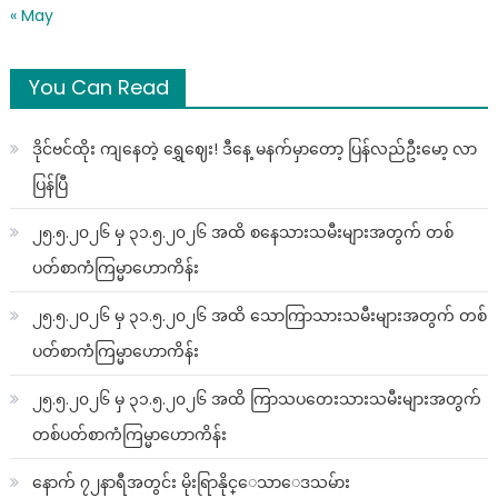
« May
You Can Read
ဒိုင်ဗင်ထိုး ကျနေတဲ့ ရွှေဈေး! ဒီနေ့ မနက်မှာတော့ ပြန်လည်ဦးမော့ လာ
ပြန်ပြီ
၂၅.၅.၂၀၂၆ မှ ၃၁.၅.၂၀၂၆ အထိ စနေသားသမီးများအတွက် တစ်
ပတ်စာကံကြမ္မာဟောကိန်း
၂၅.၅.၂၀၂၆ မှ ၃၁.၅.၂၀၂၆ အထိ သောကြာသားသမီးများအတွက် တစ်
ပတ်စာကံကြမ္မာဟောကိန်း
၂၅.၅.၂၀၂၆ မှ ၃၁.၅.၂၀၂၆ အထိ ကြာသပတေးသားသမီးများအတွက်
တစ်ပတ်စာကံကြမ္မာဟောကိန်း
နောက် ၇၂နာရီအတွင်း မိုးရြာနိုင္ေသာေဒသမ်ား