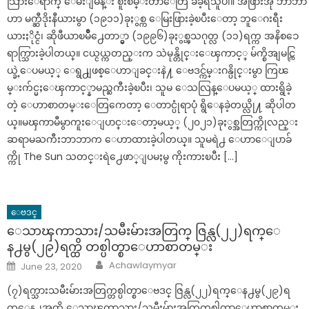
သြားေရာက္ ေမးျမန္း စူးစမ္းတာေတြ ခံခဲ့ရသူပါ။ အဖြားအို ဘာဘာ
ဟာ မက္ဆီဒိုးနီယားမွာ (၁၉၁၁)ခုႏွစ္က ေမြးဖြားခဲ့ၿပီးေတာ့ ဘူေဂးရီး
ယားႏိုင္ငံ၊ ဆိုဖီယာၿမိဳ႕ေတာ္မွာ (၁၉၉၆)ခုႏွစ္ၾသဂုတ္လ (၁၁)ရက္က အနိစၥေ
ရာက္သြားခဲ့ပါတယ္။ ငယ္ငယ္ကတည္းက သဲမုန္တိုင္းေၾကာင့္ မ်က္စိအျမင္ကြ
ယ္ခဲ့ေပမယ့္ ေရွ႕ျဖစ္ေဟာျခင္းနဲ႔ ေဗဒင္က်မ္းဂန္ပိုင္းမွာ ကြၽ
မ္းက်င္မႈေၾကာင့္နာမည္ႀကီးခဲ့ၿပီး၊ သူမ ေသလြန္ေပမယ့္ ထားရွိခဲ့
တဲ့ ေဟာစာတမ္းေတြကေတာ့ ေတာင္ပုံရာပုံ ရွိေနခဲ့တယ္လို႔ ဆိုပါတ
ယ္။မၾကာမီမွာကူးေျပာင္းေတာ့မယ့္ (၂၀၂၁)ခုႏွစ္အတြက္ကိုလည္း
ဆရာမႀကီးဘာဘာက ေဟာထားခဲ့ပါတယ္။ သူမရဲ႕ ေဟာေျပာခ်
က္ကို The Sun သတင္းရဲ႕ေဖာ္ျပမႈမွ ကိုးကားၿပီး […]
ေဗဒင္
ေသာၾကာသား/သမီးမ်ားအတြက္ ဇြန္လ(၂၂)ရက္ေ
န႕မွ(၂၉)ရက္ထိ တစ္ပါတ္စာေဟာစာတမ္း
Author
Posted
Achawlaymyar
June 23, 2020
on
(၇)ရက္သားသမီးမ်ားအတြက္တစ္ပါတ္စာေဗဒင္ ဇြန္လ(၂၂)ရက္ေန႕မွ(၂၉)ရ
က္ေန႕အထိ ေသာၾကာသား/သမီးမ်ားအတြက္တစ္ပါတ္စာေဟာစာတမ္း