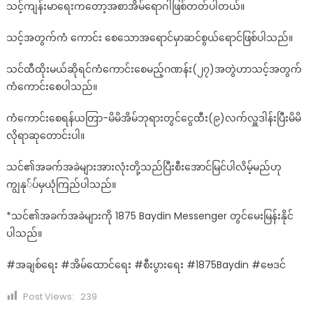
သင့်ကျန်းမာရေးကတော့အစာအိမ်ရောဂါဖြစ်တတ်ပါတယ်။
သင့်အတွက်ကံ ကောင်း စေသောအရောင်မှာဆင်စွယ်ရောင်ဖြစ်ပါသည်။
သင်ထီထိုးမယ်ဆိုရင်ကံကောင်းစေမည့်ဂဏန်း(၂၇)အတွဲဟာသင့်အတွက်
ကံကောင်းစေပါသည်။
ကံကောင်းစေရန်ယတြာ-မိမိအိမ်ဘုရားတွင်ငွေထီး(၉)လက်လှူဒါန်းပြီးမိမိ
လိုရာဆုတောင်းပါ။
သင်၏အခက်အခဲများအားလုံးတို့သည်ပြီးစီးအောင်မြင်ပါလိမ့်မည်ဟု
ကျွနု်ပ်မှယုံကြည်ပါသည်။
*သင်၏အခက်အခဲများကို 1875 Baydin Messenger တွင်မေးမြန်းနိုင်
ပါသည်။
#အချစ်ရေး #အိမ်ထောင်ရေး #စီးပွားရေး #1875Baydin #ဗေဒင်
Post Views:
239