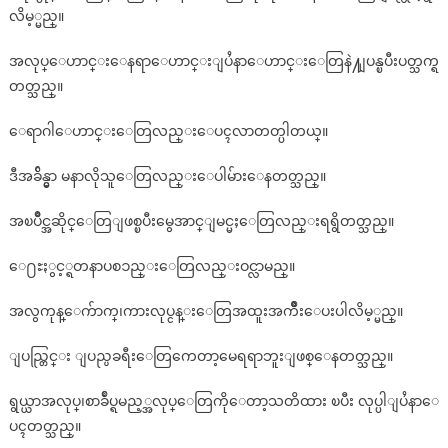
လိမ့္မည္။
အ
တြ
အလုပ္ေဟာင္းေနရာေဟာင္းျပႆနာေဟာင္းေတြနဲ႔ျပန္ၿပီးပတ္သက္ရ
က္
တတ္သည္။
၁၄.၇.၂၀၂၀
မွ
ေရာဂါေဟာင္းေတြလည္းေပၚလာတတ္ပါတယ္။
၂၀.၇.၂၀၂၀
ထိ
ဒီအခ်ိန္မွာ မနာလိုသူေတြလည္းေပါမ်ားေနတတ္သည္။
တ
စ္
အၿပိဳင္အဆိုင္ေတြျဖစ္ၿပီးမွေအာင္ျမင္မႈေတြလည္းရရွိတတ္သည္။
ပါ
တ္
ေ႐ႊႏွင့္ရတနာပစၥည္းေတြလည္းဝင္လာမည္။
စာေ
ဟာ
အလွကုန္ေက်ာက္၊ကားလုပ္ငန္းေတြအထူးအက်ိဳးေပးပါလိမ့္မည္။
စာ
တ
ျပည္တြင္း ျပည္ပခရီးေတြကေတာ့မေရရာဘူးျဖစ္ေနတတ္သည္။
န္း
ရွယ္ယာအလုပ္၊စာခ်ဳပ္ရမည့္အလုပ္ေတြကိုေတာ့သတိထား ၿပီး လုပ္ပါျပႆနာေ
ပၚတတ္သည္။