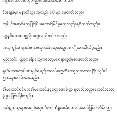
ရောဂါဟောင်းတွေလည်းပေါ်လာတတ်ပါတယ်။
ဒီအချိန်မှာ မနာလိုသူတွေလည်းပေါများနေတတ်သည်။
အပြိုင်အဆိုင်တွေဖြစ်ပြီးမှအောင်မြင်မှုတွေလည်းရရှိတတ်သည်။
ရွှေနှင့်ရတနာပစ္စည်းတွေလည်းဝင်လာမည်။
အလှကုန်ကျောက်၊ကားလုပ်ငန်းတွေအထူးအကျိုးပေးပါလိမ့်မည်။
ပြည်တွင်း ပြည်ပခရီးတွေကတော့မရေရာဘူးဖြစ်နေတတ်သည်။
ရှယ်ယာအလုပ်၊စာချုပ်ရမည့်အလုပ်တွေကိုတော့သတိထား ပြီး လုပ်ပါ
ပြဿနာပေါ်တတ်သည်။
အိမ်ထောင်ရှင်များအိမ်ထောင်နှင့်ခတ္တခဏခွဲ ခွာ ရတတ်သည်။ကောင်းသော
ခွဲ ခွာ ခြင်းဖြစ်သည်။
ငယ်ရွယ်သူများအချစ်ရေးမင်္ဂလာ ကိစ္စအထိတောင်အောင်မြင်ပါလိမ့်မည်။