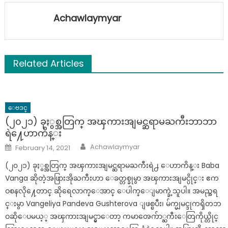
Achawlaymyar
Related Articles
ေဗဒင္
(၂၀၂၁) ခုႏွစ္အတြက္ အၾကားအျမင္ဆရာမႀကီးဘာဘာ
ရဲ႔ေဟာကိန္း
Author
Posted
Achawlaymyar
February 14, 2021
on
(၂၀၂၁) ခုႏွစ္အတြက္ အၾကားအျမင္ဆရာမႀကီးရဲ႕ ေဟာကိန္း Baba
Vanga ဆိုတဲ့အဖြားအိုႀကီးဟာ ေခတ္တစ္ခုမွာ အၾကားအျမင္ပိုင္း ဧက
ဝစနလို႔ေတာင္ ဆိုရေလာက္ေအာင္ ေပါက္ေျမာက္ခဲ့သူပါ။ အမည္အရ
င္းမွာ Vangeliya Pandeva Gushterova ျဖစ္ၿပီး၊ မ်က္မျမင္ဒုကၡိတဘ
ဝဆိုေပမယ့္ အၾကားအျမင္မွာေတာ့ ကမာၻေက်ာ္ႀကီးေတြကိုယ္တိုင္