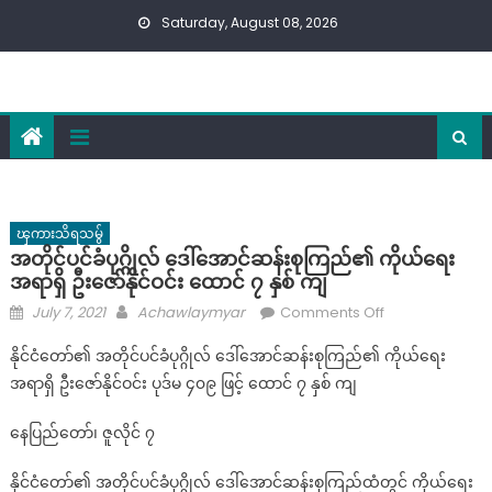
Skip
Saturday, August 08, 2026
to
content
ၾကားသိရသမွ်
အတိုင်ပင်ခံပုဂ္ဂိုလ် ဒေါ်အောင်ဆန်းစုကြည်၏ ကိုယ်ရေး
အရာရှိ ဦးဇော်နိုင်ဝင်း ထောင် ၇ နှစ် ကျ
Posted
Author
on
July 7, 2021
Achawlaymyar
Comments Off
on
အတိုင်ပင်ခံ
နိုင်ငံတော်၏ အတိုင်ပင်ခံပုဂ္ဂိုလ် ဒေါ်အောင်ဆန်းစုကြည်၏ ကိုယ်ရေး
ပုဂ္ဂိုလ်
အရာရှိ ဦးဇော်နိုင်ဝင်း ပုဒ်မ ၄၀၉ ဖြင့် ထောင် ၇ နှစ် ကျ
ဒေါ်
အောင်
နေပြည်တော်၊ ဇူလိုင် ၇
ဆန်း
စု
နိုင်ငံတော်၏ အတိုင်ပင်ခံပုဂ္ဂိုလ် ဒေါ်အောင်ဆန်းစုကြည်ထံတွင် ကိုယ်ရေး
ကြည်၏