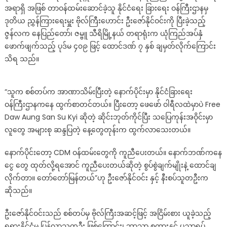
အရာရှိ အဖြစ် တာဝန်ထမ်းဆောင်ခဲ့သူ နိုင်ငံရေး ခြားရေး ဝန်ကြီးဌာနမှ
ကိုယ်
ဒုတိယ ညွှန်ကြားရေးမှူး ဗိုလ်ကြီးဟောင်း ဦးဇော်နိုင်ဝင်းကို ပြီးခဲ့သည့်
ရေး
အရာရှိ
ဇွန်လက နေပြည်တော်၊ ဇမ္ဗူ သီရိမြို့နယ် တရာရုံးက ယုံကြည်အပ်နှံ
ဦး
ဖောက်ဖျက်သည့် ပုဒ်မ ၄၀၉ ဖြင့် ထောင်ဒဏ် ၇ နှစ် ချမှတ်လိုက်ကြောင်း
ဇော်
သိရ သည်။
နိုင်
ဝင်း
ထောင်
“သူက စစ်တပ်က အာဏာသိမ်းပြီးတဲ့ နောက်ပိုင်းမှာ နိုင်ငံခြားရေး
၇
ဝန်ကြီးဌာနကနေ ထွက်စာတင်တယ်။ ပြီးတော့ ဖေဖော် ဝါရီလထဲမှာပဲ Free
နှစ်
Daw Aung San Su Kyi ဆိုတဲ့ ဆိုင်းဘုတ်ကိုင်ပြီး သပြေကုန်းအဝိုင်းမှာ
ကျ
လူတွေ အများစု ဆန္ဒပြတဲ့ နေ့တွေတုန်းက ထွက်လာသေးတယ်။
နောက်ပိုင်းတော့ CDM ဝန်ထမ်းတွေကို ကူညီပေးတယ်။ နောက်ဘဏ်ကနေ
ငွေ တွေ ထုတ်လို့ရအောင် ကူညီပေးတယ်ဆိုတဲ့ စွပ်စွဲချက်မျိုးနဲ့ ထောင်ချ
လိုက်တာ။ တော်တော်မြန်တယ်”ဟု ဦးဇော်နိုင်ဝင်း နှင့် နီးစပ်သူတဦးက
ဆိုသည်။
ဦးဇော်နိုင်ဝင်းသည် စစ်တပ်မှ ဗိုလ်ကြီးအဆင့်ဖြင့် အငြိမ်းစား ယူခဲ့သည့်
ရုရှားနိုင်ငံမှ ပြန်လာသူတဦး ဖြစ်ကြောင်း၊ ဘာသာ စကားနှင့် ပညာရပ်