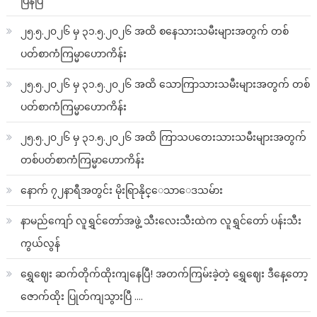
ပြန်ပြီ
၂၅.၅.၂၀၂၆ မှ ၃၁.၅.၂၀၂၆ အထိ စနေသားသမီးများအတွက် တစ်
ပတ်စာကံကြမ္မာဟောကိန်း
၂၅.၅.၂၀၂၆ မှ ၃၁.၅.၂၀၂၆ အထိ သောကြာသားသမီးများအတွက် တစ်
ပတ်စာကံကြမ္မာဟောကိန်း
၂၅.၅.၂၀၂၆ မှ ၃၁.၅.၂၀၂၆ အထိ ကြာသပတေးသားသမီးများအတွက်
တစ်ပတ်စာကံကြမ္မာဟောကိန်း
နောက် ၇၂နာရီအတွင်း မိုးရြာနိုင္ေသာေဒသမ်ား
နာမည်ကျော် လူရွှင်တော်အဖွဲ့ သီးလေးသီးထဲက လူရွှင်တော် ပန်းသီး
ကွယ်လွန်
ရွှေဈေး ဆက်တိုက်ထိုးကျနေပြီ! အတက်ကြမ်းခဲ့တဲ့ ရွှေဈေး ဒီနေ့တော့
ဇောက်ထိုး ပြုတ်ကျသွားပြီ ….