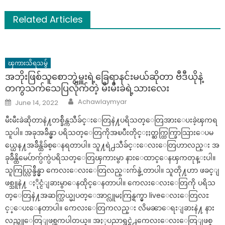
Related Articles
ၾကားသိရသမွ်
အဘိုးဖြစ်သူစောဘွဲ့မှူးရဲ့ခြေရာနင်းမယ်ဆိုတာ ဗီဒီယိုနဲ့
တကွသက်သေပြလိုက်တဲ့ မီးမီးခဲရဲ့သားလေး
Author
Posted
Achawlaymyar
June 14, 2022
on
မီးမီးခဲဆိုတာနဲ႔တစ္ခ်ိန္ကသီခ်င္းေတြနဲ႔ပရိသတ္ေတြအားေပးခဲ့ၾကရ
သူပါ။ အခုအခ်ိန္မွာ ပရိသတ္ေတြကိုအၿပီးတိုင္ႏႈတ္ဆက္ထြက္ခြာသြားေပမ
ယ္ယေန႔အခ်ိန္ထိခ်စ္ေနရတာပါ။ သူ႔ရဲ႕သီခ်င္းေလးေတြဟာလည္း အ
ခုခ်ိန္ထိမေပ်ာက္ပ်က္ပဲပရိသတ္ေတြၾကားမွာ နားေထာင္ေနၾကတုန္းပါ။
သူကြယ္လြန္ခ်ိန္မွာ ကေလး​ေလးေတြလည္းက်န္ခဲ့တာပါ။ သူတို႔ဟာ ဖခင္​ျ
ဖစ္သူနဲ႔ ႏိုင္ငံျခားမွာေနထိုင္ေနတာပါ။ ကေလးေလးေတြကို ပရိသ
တ္ေတြနဲ႔အဆက္သြယ္မျပတ္ေအာင္လူမႈကြန္ရက္မွာ liveေလးေတြလႊ
င့္ေပးေနတာပါ။ ကေလးေတြကလည္း လိမၼာေရးျခားနဲ႔ နား
လည္သူေတြျဖစ္ၾကပါတယ္။ အႏုပညာရွင္ရဲ႕ကေလးေလးေတြျဖစ္