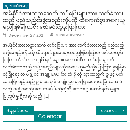
ၾကားသိရသမွ်
အမိနိုင်ငံအားသစ္စာဖောက် တပ်ပြေးများအား လက်ခံထား
သည့် မည်သည့်အဖွဲ့အစည်းကိုမဆို ထိရောက်စွာအရေးယူ
မည်ဖြစ်ကြောင်း ဇော်မင်းထွန်းပြာကြား
Author
Posted
Achawlaymyar
December 27, 2021
on
အမိနိုင်ငံအားသစ္စာဖောက် တပ်ပြေးများအား လက်ခံထားသည့် မည်သည့်
အဖွဲ့အစည်းကိုမဆို ထိရောက်စွာအရေးယူမည်ဖြစ်ကြောင်း ဇော်မင်းထွန်း
ပြာကြား ဒီဇင်ဘာလ ၂၆ ရက်နေ့။ စစ်‌ေကာင်စီက တပ်ပြေးများကို
လက်ခံထားသည့် အဖွဲ့ အစည်းများကိုအရေး ယူမည်လို့ပြောကြား ခုချိန်မှာ
လုံခြုံရေး တ ပ် ဖွဲ့ ဝင် အချို့ EAO မ်ား ထံ ခို လုံ သွားသည့်ကိ စ္စ နှင့် ပတ်
သက်ပြီး မည်သည့် ဥ ပ ဒေ ပု ဒ် မ မျိုးဖြင့် ရား စြဲ အရေးယူပြီး လက် ခံ
သည့် အဖွဲ့ အစည်းတွေ အပေါ် မည်ကဲ့သို့ အေရးယူ ဆောင်ရွက် မှု့များ
ပြုလုပ် မှု့ ရွိလဲဆို သည့် […]
Post
နံနက်ခင်းမှာ ရေပူရေပန်းနဲ့ အကြာကြီး မချိုးပါနဲ့
လောကကြီးကို အော်ပြောလိုက်ပါငါ့ဘဝကို ငါ ကျေနပ်ပါတယ်လို့
Calendar
navigation