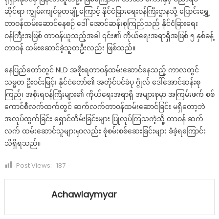
ဆိုင်ရာ ကျွမ်းကျင်မှုတချို့ကြောင့် နိုင်ငံခြားရေးဝန်ကြီးဌာနသို့ ပြောင်းရွှေ့
တာဝန်ထမ်းဆောင်နေစဉ် ဒေါ် အောင်ဆန်းစုကြည်သည် နိုင်ငံခြားရေး
ဝန်ကြီးအဖြစ် တာဝန်ယူသည့်အခါ ၎င်း၏ ကိုယ်ရေးအရာရှိအဖြစ် ၅ နှစ်ခန့်
တာဝန် ထမ်းဆောင်ခဲ့သူတဦးလည်း ဖြစ်သည်။
နေပြည်တော်တွင် NLD အစိုးရတာဝန်ထမ်းဆောင်နေသည့် ကာလတွင်
သမ္မတ ဦးဝင်းမြင့်၊ နိုင်ငံတော်၏ အတိုင်ပင်ခံပု ဂ္ဂိုလ် ဒေါ်အောင်ဆန်းစု
ကြည်၊ အစိုးရဝန်ကြီးများ၏ ကိုယ်ရေးအရာရှိ အများစုမှာ အကြမ်းဖက် စစ်
ကောင်စီလက်ထက်တွင် ဆက်လက်တာဝန်ထမ်းဆောင်ခြင်း မရှိတော့ဘဲ
အလုပ်ထွက်ခြင်း ရှောင်တိမ်းခြင်းများ ပြုလုပ်ကြသကဲ့သို့ တာဝန် ဆက်
လက် ထမ်းဆောင်သူများမှာလည်း စုံစမ်းစစ်ဆေးခြင်းများ ခံခဲ့ရကြောင်း
သိရှိရသည်။
Post Views:
187
Achawlaymyar