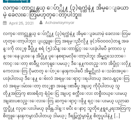
လက္ေတာင္တုန္တယ္ ေပ်ာ္လို႔ (၃)ရက္ထဲနဲ႔ အိမ္ေျခယာ
မဲ့ ခေလးေတြမဟုတ္ေတာ့ပါဘူးး
Author
Posted
Achawlaymyar
April 25, 2021
on
လက္ေတာင္တုန္တယ္ ေပ်ာ္လို႔ (၃)ရက္ထဲနဲ႔ အိမ္ေျခယာမဲ့ ခေလးေတြမ
ဟုတ္ေတာ့ပါဘူးး ျပည္သူေတြ အရမ္းညီလို႔ ခု(၁၆၀၀၀၀)တန္ အခ
န္းကို တႏွစ္ ခ်ဳပ္ဖို႔ စရံ (၅)သိန္းေတာင္သြင္းေပးခဲ့ပါၿပီ ခုကာလ ပု
န္းေနေျပးေန အိပ္ဖို႔ ပူေနစရာမလိုေတာ့ပါဘူး အိမ္ရွင္ကသေဘာေ
ကာင္းေတာ့ စာခ်ဳပ္က လကုန္ေပမယ့္ ဒီေန႔ကတည္းက အိပ္ခိုင္းလို႔
ကေလးေတြ ငိုမတတ္ ေပ်ာ္ေနၾကပါၿပီ အိမ္ရွင္ကိုလဲ ေသခ်ာအပ္ေ
ပးခဲ့ပါတယ္ ဒီေန႔ ေစ်းလဲ အရမ္းေရာင္းရပါတယ္ အလႉရွင္ေတြ
လဲ အရမ္းမ်ားေတာ့ တႏွစ္စာ အခန္းစာခ်ဳပ္ခ အျပင္ ကိုပိုပါတယ္ သူ
တို႔အတြက္ စားစရိတ္ ရံပုံေငြ အျပင္ စက္ဘီးေလး တစ္စီးဝယ္ေပးမယ္
အျခားပစၥည္းေလးေတြ ဆက္ေရာင္းဖို႔ ရင္းေပးမယ္ ပညာဆ
က္သင္ဖို႔ လုပ္ေပးပါမယ္ ခုခ်ိန္လႉဒါန္း ၿပီး ေနာင္ သူတို႔ေရွ႕ေရးအတြက္
စိတ္ပူေနၾကမွာသိပါတယ္ ဒါမယ့္ ဒီရပ္ကြက္ထဲမွာမို႔ စိတ္မပူပါနဲ႔ […]