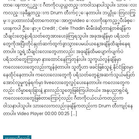
တာေၾကာင့္လည္း ဂီတကိုငယ္ငယ္ကတည္းကဝါသနာပါသူပါ။ သားေလး
ကလည္းခုခ်ိန္ကတည္းက Drum တီးက်င့္ေနတာပါ။ ဘယ္လိုေတြလက္စြ
မ္းျပထားလဲဆိုတာကေတာ့ေအာက္ကvideo ေလးကိုၾကည့္ၿပီးခ်စ္ေ
ပးၾကပါ ဦးေနာ္။ Credit ; Cele Thadin မီးမီးခဲဆိုတာနဲ့တစ်ချိန်က
သီချင်းတွေနဲ့ပရိသတ်တွေအားပေးခဲ့ကြရသူပါ။ အခုအချိန်မှာ ပရိသတ်
တွေကိုအပြီးတိုင်နှုတ်ဆက်ထွက်ခွာသွားပေမယ်ယနေ့အချိန်ထိချစ်နေရ
တာပါ။ သူ့ရဲ့သီချင်းလေးတွေဟာလည်း အခုချိန်ထိမပျောက်ပျက်ပဲ
ပရိသတ်တွေကြားမှာ နားထောင်နေကြတုန်းပါ။ သူကွယ်လွန်ချိန်မှာ
ကလေး​လေးတွေလည်းကျန်ခဲ့တာပါ။ သူတို့ဟာ ဖခင်​ဖြစ်သူနဲ့ နိုင်ငံခြားမှာ
နေထိုင်နေတာပါ။ ကလေးလေးတွေကို ပရိသတ်တွေနဲ့အဆက်သွယ်မပြတ်
အောင်လူမှုကွန်ရက်မှာ liveလေးတွေလွှင့်ပေးနေတာပါ။ ကလေးတွေက
လည်း လိမ္မာရေးခြားနဲ့ နားလည်သူတွေဖြစ်ကြပါတယ်။ အနုပညာရှင်ရဲ့
ကလေးလေးတွေဖြစ်တာကြောင့်လည်း ဂီတကိုငယ်ငယ်ကတည်းက
ဝါသနာပါသူပါ။ သားလေးကလည်းခုချိန်ကတည်းက Drum တီးကျင့်နေ
တာပါ။ Video Player 00:00 00:25 […]
ၾကားသိရသမွ်