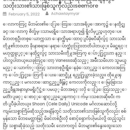
သတိုးသား၏သားဖြစ်သူကိုလည်းseemore
Author
Posted
Achawlaymyar
February 5, 2022
on
ေလာကတြင္ မိဘမ်ား၏ေႏြးေထြးေသာအရိပ္ေအာက္၌ ေနထိုင္ရျ
ခင္းေလာက္ စိတ္ခ်မ္းသာမႈရွိေသာအရာဟူ၍ ရွိလိမ့္မည္မဟုတ္ေပ။
မိဘတစ္ဦးတစ္ေယာက္ကသာ ေနာက္အိမ္ေထာင္ျပဳခဲ့ၿပီဆိုလွ်င္ သားသမီး
တို႔၏ဘဝဟာ ခိုးနာစရာေနရာေပ်ာက္ဆုံးသြားတတိပါတယ္္။ မိခင္အရင္း
မဟုတ္သူႏွင့္ေနထိုင္ရလွ်င္ သားသမီးတို႔အတြက္ ေပ်ာ္႐ြင္မႈဟာ နည္း
ပါးလွပါတယ္။ယခုတြင္ေတာ့ Vanessaဆိုသည့္ အမ်ိဳးသမီးဟာ သူမယူ
မည့္ ေယာက်ာ္းတြင္ သားတစ္ဦးရွိေနခဲ့ေသာ္လည္း ကေလးအတြ
က္ ေပ်ာ္႐ြင္မႈေတြကို ေပးေဆာင္ဖို႔ ရည္႐ြယ္ထားခဲ့သည္။ ထို႔ေၾ
ကာင့္လည္း မဂၤလာေဆာင္သည့္အခ်ိန္တြင္ ကေလးကိုလည္း ေမြးဖြားသ
ည့္အခ်ိန္ကအနားမွာမရွိႏိုင္ခဲ့ေပမယ့္ မိဘအရင္းလို ေႏြးေထြးသည့္ေ
မတၱာျဖင့္ ေစာင့္ေရွာင့္မည့္အေၾကာင္း က်မ္းသစၥာဆိုၿပီး က
တိျပဳခဲ့ပါတယ္။ Shoon (Cele Daily) Unicode မင်္ဂလာဆောင်လို့
ကျမ်းသစ္စာကြိမ်ဆိုသည့်အချိန်တွင် သတိုးသား၏သားဖြစ်သူကိုလည်း စစ်
မှန်သော မိဘမေတ္တာဖြင့် မိခင်တစ်ဦးလို စောင့်ရှောက်ပါ့မယ်လို့ ထည့်သွင်း
ပြီး သစ္စာဆိုခဲ့သည့် သတိုးသမီး လောကတွင် မိဘများ၏နွေးထွေးသော