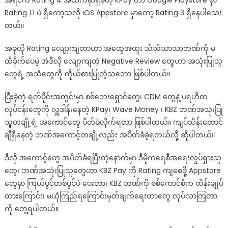
အရင်က Rating 4 အထက်မှာရှိခဲ့တဲ့ KPay ဟာ Google Playstore မှာ
ပြီ
Rating 1.1 ပဲ ရှိတော့သလို iOS Appstore မှာတော့ Rating 3 ရှိနေပါသေး
တယ်။
အခုလို Rating လျော့ကျတာဟာ အထွေအထူး သိသိသာသာဘဏ်ကို မ
ထိခိုက်ပေမဲ့ အဲဒီလို လျော့ကျတဲ့ Negative Review တွေဟာ အသုံးပြုသူ
တွေရဲ့ အသံတွေကို ကိုယ်စားပြုတဲ့သဘော ဖြစ်ပါတယ်။
ပြီးခဲ့တဲ့ ရက်ပိုင်းအတွင်းမှာ စစ်ဘေးရှောင်တွေ၊ CDM တွေနဲ့ ပရဟိတ
လုပ်ငန်းတွေကို လှူဒါန်းနေတဲ့ KPay၊ Wave Money ၊ KBZ ဘဏ်အသုံးပြု
သူတချို့ရဲ့ အကောင့်တွေ ပိတ်ခံလိုက်ရတာ ဖြစ်ပါတယ်။ ကျပ်သိန်းထောင်
ချီရှိနေတဲ့ ဘဏ်အကောင့်တချို့လည်း အပိတ်ခံခဲ့ရတယ်လို့ ဆိုပါတယ်။
ဒီလို အကောင့်တွေ အပိတ်ခံရပြီးတဲ့နောက်မှာ ဒီမိုကရေစီအရေးလှုပ်ရှားသူ
တွေ၊ ဘဏ်အသုံးပြုသူတွေဟာ KBZ Pay ကို Rating ကျစေဖို့ Appstore
တွေမှာ ကြယ်ပွင့်တစ်ပွင့်ပဲ ပေးတာ၊ KBZ ဘဏ်ကို စစ်ကောင်စီက ထိန်းချုပ်
ထားကြောင်း၊ မယုံကြည်ရကြောင်းမှတ်ချက်ရေးတာတွေ လုပ်လာကြတာ
ကို တွေ့ရပါတယ်။