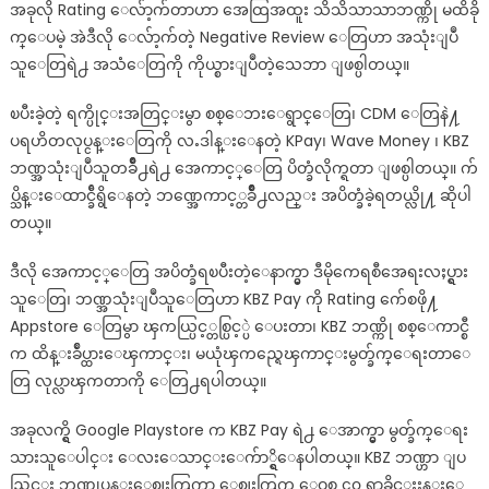
အခုလို Rating ေလ်ာ့က်တာဟာ အေထြအထူး သိသိသာသာဘဏ္ကို မထိခို
က္ေပမဲ့ အဲဒီလို ေလ်ာ့က်တဲ့ Negative Review ေတြဟာ အသုံးျပဳ
သူေတြရဲ႕ အသံေတြကို ကိုယ္စားျပဳတဲ့သေဘာ ျဖစ္ပါတယ္။
ၿပီးခဲ့တဲ့ ရက္ပိုင္းအတြင္းမွာ စစ္ေဘးေရွာင္ေတြ၊ CDM ေတြနဲ႔
ပရဟိတလုပ္ငန္းေတြကို လႉဒါန္းေနတဲ့ KPay၊ Wave Money ၊ KBZ
ဘဏ္အသုံးျပဳသူတခ်ိဳ႕ရဲ႕ အေကာင့္ေတြ ပိတ္ခံလိုက္ရတာ ျဖစ္ပါတယ္။ က်
ပ္သိန္းေထာင္ခ်ီရွိေနတဲ့ ဘဏ္အေကာင့္တခ်ိဳ႕လည္း အပိတ္ခံခဲ့ရတယ္လို႔ ဆိုပါ
တယ္။
ဒီလို အေကာင့္ေတြ အပိတ္ခံရၿပီးတဲ့ေနာက္မွာ ဒီမိုကေရစီအေရးလႈပ္ရွား
သူေတြ၊ ဘဏ္အသုံးျပဳသူေတြဟာ KBZ Pay ကို Rating က်ေစဖို႔
Appstore ေတြမွာ ၾကယ္ပြင့္တစ္ပြင့္ပဲ ေပးတာ၊ KBZ ဘဏ္ကို စစ္ေကာင္စီ
က ထိန္းခ်ဳပ္ထားေၾကာင္း၊ မယုံၾကည္ရေၾကာင္းမွတ္ခ်က္ေရးတာေ
တြ လုပ္လာၾကတာကို ေတြ႕ရပါတယ္။
အခုလက္ရွိ Google Playstore က KBZ Pay ရဲ႕ ေအာက္မွာ မွတ္ခ်က္ေရး
သားသူေပါင္း ေလးေသာင္းေက်ာ္ရွိေနပါတယ္။ KBZ ဘဏ္ဟာ ျပ
ည္တြင္း ဘဏ္လုပ္ငန္းေဈးကြက္မွာ ေဈးကြက္ ေဝစု ၄၀ ရာခိုင္ႏႈန္းေ