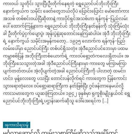
ကားဝယ် သူတိုင်း သွားပြီးဦးတိုက်နေရတဲ့ ရွှေညောင်ပင်ဘိုးဘိုးကြီး
နောက်ကွယ်က သမိုင်း ခေတ်တွေဘယ်လိုပဲ ပြောင်းပြောင်း မော်တော်ကား
အသစ် တစ်စင်းဝယ်ပြီဆိုတာနဲ့ ကားပိုင်ရှင်အသစ်ဟာ ရန်ကုန်-ပြည်လမ်း
ပေါ် ထောက်ကြန့်နားက ရွှေညောင်ပင် ဘိုးဘိုးကြီးနတ်နန်းကို သုံးကြိမ်သုံး
ခါ ဦးတိုက်ပွဲငှက်ပျောပွဲ၊ အုန်းပွဲနဲ့ဆုတောင်းနေကြဆဲပါပဲ။ အဲ့ဒီ ဘိုးဘိုးကြီး
ရဲ့ နောက်ကွယ် သမိုင်းအမှန်ကတော့… ၁၉၃၅ လောက်က ရန်ကုန်-ပြည်
လမ်းပေါ်မှာ ညောင်ပင်ကြီး တစ်ပင်ရှိသတဲ့။ အဲ့ဒီညောင်ပင်ဘေးမှာ ပထမ
ကမ္ဘာစစ်ပြန် အဘိုးကြီးတစ်ယောက်ရဲ့ ကားဝပ်ရှော့တဲကလေးရှိတယ်။ အ
ဘိုးကြီးသေသွားတဲ့အခါ အဲ့ဒီညောင်ပင်ကြီးနားမှာ ကားတွေ မကြာမကြာ
ပျက်တတ်တယ်။ အဲ့လိုပျက်တဲ့အခါ ညောင်ပင်ကြီးကို ပါလာတဲ့ ထမင်း၊
ဟင်း၊ မုန့်လေးတွေ ပသပြီး တောင်းပန်လိုက်ရင် ကားတွေက ပြန်ကောင်း
သွားရောတဲ့လေ။ ဝပ်ရှော့ဆရာကြီးက နတ်ဖြစ်ပြီး ဂွင်ဖန်တာနေမယ်လို့
ကားသမားတွေက ယူဆခဲ့ကြတယ်။ ၁၉၄၂ ခုနှစ်မှာ ရုက္ခစိုးမျိုးနွယ်ဝင် ရွှေ
ညောင်ပင်ဘိုးဘိုးကြီးရဲ့ပဌာန်းဆက်ဆိုသူ ဒေါ်အေးရင်က […]
ၾကားသိရသမွ်
မင်္ဂလာဆောင်လို့ ကျမ်းသစ္စာကြိမ်ဆိုသည့်အချိန်တွင်