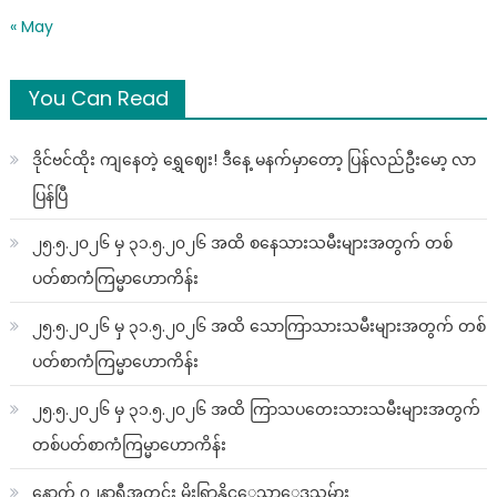
« May
You Can Read
ဒိုင်ဗင်ထိုး ကျနေတဲ့ ရွှေဈေး! ဒီနေ့ မနက်မှာတော့ ပြန်လည်ဦးမော့ လာ
ပြန်ပြီ
၂၅.၅.၂၀၂၆ မှ ၃၁.၅.၂၀၂၆ အထိ စနေသားသမီးများအတွက် တစ်
ပတ်စာကံကြမ္မာဟောကိန်း
၂၅.၅.၂၀၂၆ မှ ၃၁.၅.၂၀၂၆ အထိ သောကြာသားသမီးများအတွက် တစ်
ပတ်စာကံကြမ္မာဟောကိန်း
၂၅.၅.၂၀၂၆ မှ ၃၁.၅.၂၀၂၆ အထိ ကြာသပတေးသားသမီးများအတွက်
တစ်ပတ်စာကံကြမ္မာဟောကိန်း
နောက် ၇၂နာရီအတွင်း မိုးရြာနိုင္ေသာေဒသမ်ား