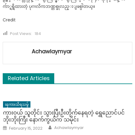
က်ာ္ရရွိထားတဲ့ ပုဂၢလိကဘဏ္တစ္ခုလည္းျဖစ္ပါတယ္။
Credit
Post Views:
184
Achawlaymyar
Related Articles
ၾကားသိရသမွ်
ကားဝယ် သူတိုင်း သွားပြီးဦးတိုက်နေရတဲ့ ရွှေညောင်ပင်
ဘိုးဘိုးကြီး နောက်ကွယ်က သမိုင်း
Author
Posted
Achawlaymyar
February 15, 2022
on