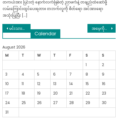
တကယ်အား ပြင်းတဲ့ နောက်လက်ဖြစ်တဲ့ ညာဖက်နဲ့ တချည်ထဲဆော်ဖို့
လမ်းကြောင်းထွင်ပေးရတာ။ တဘက်လူကို စိတ်ရော အင်အားရော
အသုံးပြုပြီး […]
Post
မင်းသားပိုင်တံခွန်အတွက်၀မ်းသားစရာသတင်းကောင်း
အမေ့ကိုပါ ရောဂါကူးချင် ကူးပါစေတော့ဆရာမတွေကို ပြောပြီး သမီးလေးနဲ့အတူ အမေဘေးမှာ ရှိနေပေးမယ်နော်တဲ့
Calendar
navigation
August 2026
M
T
W
T
F
S
S
1
2
3
4
5
6
7
8
9
10
11
12
13
14
15
16
17
18
19
20
21
22
23
24
25
26
27
28
29
30
31