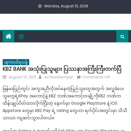
Skip
Monday, August 10, 2026
to
content
ၾကားသိရသမွ်
KBZ BANK အသုံးပြုသူများ ပြဿနာအကြီးကြီးတက်ပြီ
Posted
Author
on
August 13, 2021
Achawlaymyar
Comments Off
on
KBZ
မြန်မာပြည်တွင်း အကူအညီလိုအပ်နေတဲ့ပြည်သူတွေအတွက် အလှူခံပေး
BANK
သူတွေရဲ့KPay အကောင့်နဲ့ KBZ ဘဏ်အကောင့်တချို့ကိုKBZ ဘဏ်က
အသုံးပြု
ထိန်းချုပ်ပိတ်ထားလိုက်ပြီးတဲ့ နောက်မှာ Google PlayStore နဲ့ iOS
သူများ
ပြဿနာ
Appstore တွေမှာ KBZ Pay ရဲ့ rating တွေဟာ ရက်ပိုင်းအတွင်းမှာ သိသိ
အကြီး
သာသာ ကျဆင်းသွားပါတယ်။
ကြီး
တက်