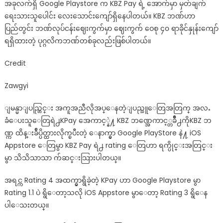
အခုလက်ရှိ Google Playstore က KBZ Pay ရဲ့ အောက်မှာ မှတ်ချက်
ရေးသားသူပေါင်း လေးသောင်းကျော်ရှိနေပါတယ်။ KBZ ဘဏ်ဟာ
ပြည်တွင်း ဘဏ်လုပ်ငန်းဈေးကွက်မှာ ဈေးကွက် ဝေစု ၄၀ ရာခိုင်နှုန်းကျော်
ရရှိထားတဲ့ ပုဂ္ဂလိကဘဏ်တစ်ခုလည်းဖြစ်ပါတယ်။
Credit
Zawgyi
ျမန္မာျပည္တြင္း အကူအညီလိုအပ္ေနတဲ့ျပည္သူေတြအတြက္ အလႉ
ခံေပးသူေတြရဲ႕KPay အေကာင့္နဲ႔ KBZ ဘဏ္အေကာင့္တခ်ိဳ႕ကိုKBZ ဘ
ဏ္က ထိန္းခ်ဳပ္ပိတ္ထားလိုက္ၿပီးတဲ့ ေနာက္မွာ Google PlayStore နဲ႔ iOS
Appstore ေတြမွာ KBZ Pay ရဲ႕ rating ေတြဟာ ရက္ပိုင္းအတြင္း
မွာ သိသိသာသာ က်ဆင္းသြားပါတယ္။
အရင္က Rating 4 အထက္မွာရွိခဲ့တဲ့ KPay ဟာ Google Playstore မွာ
Rating 1.1 ပဲ ရွိေတာ့သလို iOS Appstore မွာေတာ့ Rating 3 ရွိေန
ပါေသးတယ္။