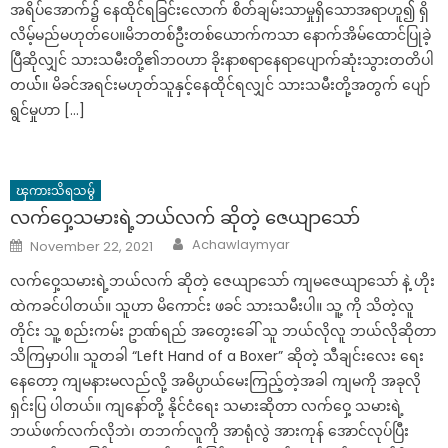
အရိပ်အောက်၌ နေထိုင်ရခြင်းလောက် စိတ်ချမ်းသာမှုရှိသောအရာဟူ၍ ရှိ
လိမ့်မည်မဟုတ်ပေ။မိဘတစ်ဦးတစ်ယောက်ကသာ နောက်အိမ်ထောင်ပြုခဲ့
ပြီဆိုလျှင် သားသမီးတို့၏ဘဝဟာ ခိုးနာစရာနေရာပျောက်ဆုံးသွားတတိပါ
တယ််။ မိခင်အရင်းမဟုတ်သူနှင့်နေထိုင်ရလျှင် သားသမီးတို့အတွက် ပျော်
ရွင်မှုဟာ […]
ၾကားသိရသမွ်
လက်ဝှေ့သမားရဲ့ဘယ်လက် ဆိုတဲ့ ဇေယျာသော်
Author
Posted
Achawlaymyar
November 22, 2021
on
လက်ဝှေ့သမားရဲ့ဘယ်လက် ဆိုတဲ့ ဇေယျာသော် ကျမ‌ဇေယျာသော် နဲ့ ဟိုး
ထဲကခင်ပါတယ်။ သူဟာ မိကောင်း ဖခင် သားသမီးပါ။ သူ့ ကို သိတဲ့လူ
တိုင်း သူ့ စည်းကမ်း ဥာဏ်ရည် အတွေးခေါ် သူ ဘယ်လိုလူ ဘယ်လိုဆိုတာ
သိကြမှာပါ။ သူတခါ “Left Hand of a Boxer” ဆိုတဲ့ သီချင်းလေး ရေး
နေတော့ ကျမနားမလည်လို့ အဓိပ္ပာယ်မေးကြည့်တဲ့အခါ ကျမကို အခုလို
ရှင်းပြ ပါတယ်။ ကျနော်တို့ နိုင်ငံရေး သမားဆိုတာ လက်ဝှေ့ သမားရဲ့
ဘယ်ဖက်လက်လိုဘဲ၊ တဘက်လူကို အာရုံလွဲ အားကုန် အောင်လုပ်ပြီး