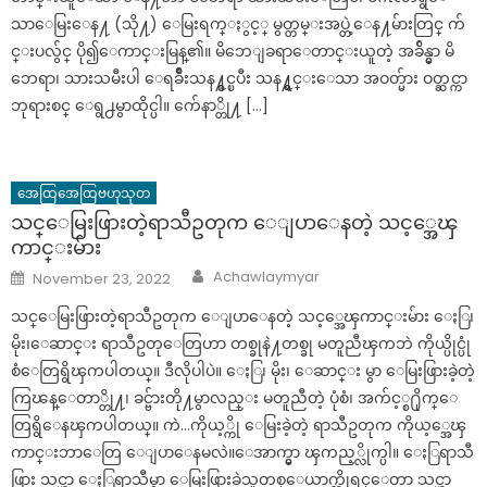
သာေမြးေန႔ (သို႔) ေမြးရက္ႏွင့္ မွတ္တမ္းအပ္တဲ့ေန႔မ်ားတြင္ က်
င္းပလွ်င္ ပို၍ေကာင္းမြန္၏။ မိဘေျခရာေတာင္းယူတဲ့ အခ်ိန္မွာ မိ
ဘေရာ၊ သားသမီးပါ ေရခ်ိဳးသန႔္စင္ၿပီး သန႔္ရွင္းေသာ အဝတ္မ်ား ဝတ္ဆင္ကာ
ဘုရားစင္ ေရွ႕မွာထိုင္ပါ။ က်ေနာ္တို႔ […]
အေထြအေထြဗဟုသုတ
သင္ေမြးဖြားတဲ့ရာသီဥတုက ေျပာေနတဲ့ သင့္အေၾ
ကာင္းမ်ား
Author
Posted
Achawlaymyar
November 23, 2022
on
သင္ေမြးဖြားတဲ့ရာသီဥတုက ေျပာေနတဲ့ သင့္အေၾကာင္းမ်ား ေႏြ၊
မိုး၊ေဆာင္း ရာသီဥတုေတြဟာ တစ္ခုနဲ႔တစ္ခု မတူညီၾကဘဲ ကိုယ္ပိုင္ပုံ
စံေတြရွိၾကပါတယ္။ ဒီလိုပါပဲ။ ေႏြ၊ မိုး၊ ေဆာင္း မွာ ေမြးဖြားခဲ့တဲ့
ကြၽန္ေတာ္တို႔၊ ခင္ဗ်ားတို႔မွာလည္း မတူညီတဲ့ ပုံစံ၊ အက်င့္စ႐ိုက္ေ
တြရွိေနၾကပါတယ္။ ကဲ…ကိုယ့္ကို ေမြးခဲ့တဲ့ ရာသီဥတုက ကိုယ့္အေၾ
ကာင္းဘာေတြ ေျပာေနမလဲ။ေအာက္မွာ ၾကည့္လိုက္ပါ။ ေႏြရာသီ
ဖြား သင္ဟာ ေႏြရာသီမွာ ေမြးဖြားခဲ့သူတစ္ေယာက္ဆိုရင္ေတာ့ သင္ဟာ