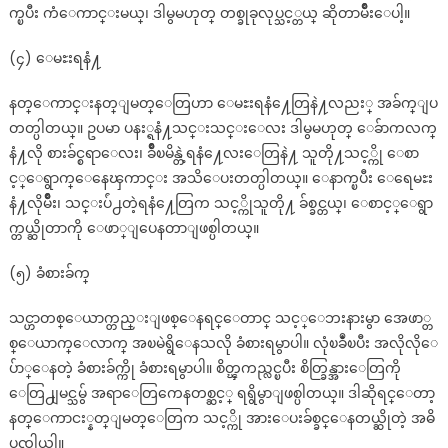
က္ၿပီး ကံေကာင္းမယ္၊ ဒါမွမဟုတ္ တစ္ခုခုလုပ္သင့္တယ္ ဆိုတာမ်ိဳးေပါ့။
(၄) ေမႊးရနံ႔
နတ္ေကာင္းနတ္ျမတ္ေတြဟာ ေမႊးရနံ႔ေတြနဲ႔လညး္ အခ်က္ျပ
တတ္ပါတယ္။ ဥပမာ ပနး္ရနံ႔သင္းသင္းေလး ဒါမွမဟုတ္ ေခ်ာကလက္
နံ႔လို စားခ်င္စရာေလး၊ ခ်ိဳၿမိန္တဲ့ရနံ႔ေလးေတြနဲ႔ သူတို႔သင့္ကို ေစာ
င့္ေရွာက္ေနေၾကာင္း အသိေပးတတ္ပါတယ္။ ေနာက္ၿပီး ေရေမႊး
နံ႔လိုမ်ိဳး၊ သင္းပ်ံ႕တဲ့ရနံ႔ေတြက သင့္ကိုသူတို႔ ခ်စ္ခင္တယ္၊ ေစာင့္ေရွာ
က္တယ္ဆိုတာကို ေဖာ္ျပေနတာျဖစ္ပါတယ္။
(၅) ခံစားခ်က္
သင္ဟာတစ္ေယာက္တည္းျဖစ္ေနရင္ေတာင္ သင့္ေဘးနားမွာ အေဖာ္တ
စ္ေယာက္ေလာက္ အၿမဲရွိေနသလို ခံစားရမွာပါ။ လုံၿခဳံၿပီး အလိုလိုေ
ပ်ာ္ေနတဲ့ ခံစားခ်က္ကို ခံစားရမွာပါ။ စိတ္ၾကည္လင္ၿပီး စိတ္ခြန္အားေတြကို
ေတြ႕ျမင္သမွ် အရာေတြကေနတစ္ဆင့္ ရရွိမွာျဖစ္ပါတယ္။ ဒါဆိုရင္ေတာ့
နတ္ေကာငး္နတ္ျမတ္ေတြက သင့္ကို အားေပးခ်စ္ခင္ေနတယ္ဆိုတဲ့ အဓိ
ပၸါယ္ပါ။