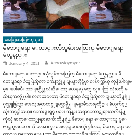
အေထြအေထြဗဟုသုတ
မိဘေျခရာ ေတာင္းလိုသူမ်ားအတြက္ မိဘေျခရာ
ခံယူနည္း
Author
Posted
Achawlaymyar
January 4, 2021
on
မိဘေျခရာ ေတာင္းလိုသူမ်ားအတြက္ မိဘေျခရာ ခံယူနည္း မိ
ဘေျခရာ ခံယူပြဲဆိုတာ က်ေနာ္တို႔ ျမန္မာႏိုင္ငံမွာ ေပ်ာက္ကြယ္ လုနီးပါးျဖ
စ္ေနပါၿပီ။ ဘာျဖစ္လို႔လဲဆိုေတာ့ ယေန႔ေခတ္ လူေတြ လုံးဝကို မ
သိၾကလို႔ပါ။ တကယ္ေတာ့ မိဘေျခရာ ခံယူပြဲဆိုတာ ျမန္မာတို႔ရဲ႕
ဂုဏ္ယူဖြယ္ရာ အေလ့အထတစ္ခုျဖစ္တာမို႔ ျမန္မာမိသားစုတိုင္း ခံယူက်င့္
သုံးသင့္ပါတယ္။ ေက်းဇူးရွင္ မင္းကြန္းဆရာေတာ္ဘုရားႀကီးနဲ႔
ကုံလုံ ဆရာေတာ္ဘုရားႀကီးတို႔ရဲ႕ မိဘေျခရာ ေတာင္းယူ ပူေ
ဇာ္နည္းေလးကို ေအာက္မွာ ေဖာ္ျပေပးလိုက္ပါတယ္ မိဘေျခရာ ေ
တာင္းယူေသာ ေန႔ဟာ မိဘေရာ သားသမီးေတြပါ မဂၤလာရွိေ