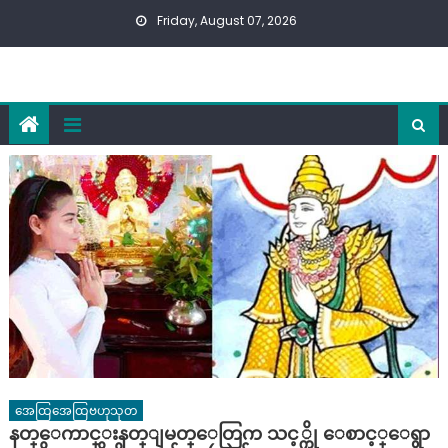
Skip
Friday, August 07, 2026
to
content
အေထြအေထြဗဟုသုတ
နတ္ေကာင္းနတ္ျမတ္ေတြက သင့္ကို ေစာင့္ေရွာ