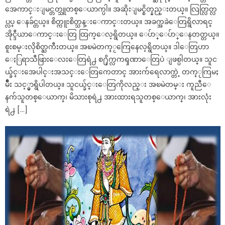
အေကာင္းျမင္တတ္သူတစ္ေယာက္ပါ။ အဆိုးျမင္စိတ္နည္းတယ္။ လြတ္လြတ္လ
ပ္လပ္ ေနခ်င္တယ္။ စိတ္ကူးစိတ္သန္းေကာင္းတယ္။ အခက္အခဲေတြရွိလာရင္
အိုင္ဒီယာေကာင္းေတြ ထြက္ေလ့ရွိတယ္။ ေပ်ာ္ေပ်ာ္ေနတတ္တယ္။
စူးစမ္းလိုစိတ္ႀကီးတယ္။ အၿမဲတက္ႂကြေနေလ့ရွိတယ္။ ဒါေတြဟာ
ေႏြရာသီဖြားေလးေတြရဲ႕ စ႐ိုက္လကၡဏာေတြပဲ ျဖစ္ပါတယ္။ သူင
ယ္ခ်င္းအေပါင္းအသင္းေတြကေတာင္ အားက်ရေလာက္တဲ့ တက္ႂကြမႈ
မ်ိဳး သင့္မွာရွိပါတယ္။ သူငယ္ခ်င္းေတြကိုလည္း အၿမဲတမ္း ကူညီေ
နက်သူတစ္ေယာက္၊ မိသားစုရဲ႕ အားထားရသူတစ္ေယာက္၊ အားလုံး
ရဲ႕ […]