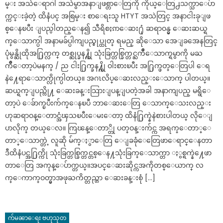
မ္း အသဲေရာဂါ အသဲမွာအနာျဖစ္တာေတြကို ကိုယ္ေတြ႕သက္သာေပ်ာ
က္ကင္းခဲ့တဲ့ ထိနံပင္ အစြမ္း စာေရးသူ HTYT အသဲတြင္ အနာငါးခုျဖ
စ္ေနၿပီး ျပည္ပါတည္ေန၍ သီရိစႏၵာေဆး႐ုံ ဆရာဝန္မွ ေဆးဆယ္ရ
က္ေသာက္ပါ အနာမခ်ပ္ပါကျပည္စုပ္ထုတ္ ရမည္ ဆိုေသာ အေျခအေနတြင္
ပုံမွန္ဆိုထိုအ႐ြက္လက္ တစ္ဆုပ္ခန႔္ကို သုံးခြက္တစ္ခြက္တင္ႀကိဳေသာက္ရမွာကို မႀ
ကိဳေတာ့ပဲမနက္ / ည ငါး႐ြက္ခန႔္ကို ဝါးစားၿပီး အ႐ြက္ဖတ္ေတြပါ ေရ
နဲ႔ေရာေသာက္လိုက္ပါတယ္။ အဂၤလိပ္ေဆးလည္းေသာက္ ပါတယ္။
ဆယ္ရက္ျပည္လို႔ ေဆးခန္းသြားျပန္ျပတဲ့အခါ အနာကျပည္ မရွိေ
တာ့ပဲ ေခ်ာက္ၿပီးက်က္ေနၿပီ ဘာေဆးေတြ ေသာက္ေသးလည္း
ဟုဆရာဝန္ေတာင္အံၾသၿပီးေမးေတာ့ ထိနံ႐ြက္နဲနဲစားပါတယ္ လိုေျ
ပာလိုက္ တယ္ေလ။ ကြၽန္ေတာ္တို ပတ္ဝန္းက်င္က အရက္ေတာ္ေ
တာ္ေသာက္တဲ့ လူဆို မ်က္ႏွာေတြ ေျခခုံေတြေဖာေရာင္ေနတာ
ဒီထိနံပင္အ႐ြက္ကို သုံးခြက္တစ္ခြက္တင္တစ္ေန႔သုံးခြက္ေသာက္တာ ႏွစ္ရက္နဲ႔ေဖာ
တာေတြ အကုန္ေပ်ာက္တယ္။အပင္ေဆးဆိုင္ကအကိုတစ္ေယာက္ လ
က္ေကာက္ဝတ္မွာအဖုႀကိတ္တည္တာ ေဆးခန္းစုံ […]
က်မၼာေရး ဗဟုသုတ