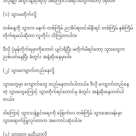
ဒီလိုမျိုး ခံတွင်းနံ့ဆိုးရတဲ့ အကြောင်းအရင်းတွေကတော့ ဒီမှာပါ။
(၁) သွားမတိုက်လို့
တစ်နေ့ကို သွားက မနက် တစ်ကြိမ် ညအိပ်ရာဝင်ခါနီးရင် တစ်ကြိမ် နှစ်ကြိမ်
တိုက်ရမယ်ဆိုတာ လူတိုင်း သိကြတာပါပဲ။
ဒီလို ပုံမှန်တိုက်ရမှာကိုတောင် ပျင်းရိပြီး မတိုက်မိရင်တော့ သွားတွေက
ညစ်ပတ်နေပြီး ခံတွင်း အနံ့ဆိုးနေမှာပါ။
(၂) သွားကျောက်တည်နေလို့
သွားတွေမှာ ကျောက်တွေ တည်နေတတ်ပါတယ်။ ဒီလို ကျောက်တည်နေ
တဲ့ သွားတွေကြောင့် သွားတိုက်ရင်တောင်မှ ခံတွင်း အနံ့ဆိုးနေတတ်ပါ
တယ်။
ဒါကြောင့် သွားသန့်ရှင်းရေးကို ခြောက်လ တစ်ကြိမ် သွားဆေးခန်းမှာ
သွားရောက်ပြုလုပ်တာက အကောင်းဆုံးပါပဲ။
(၃) သွားတွေ မညီညာလို့