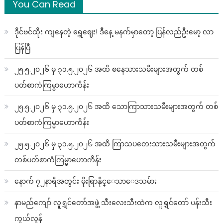
You Can Read
ဒိုင်ဗင်ထိုး ကျနေတဲ့ ရွှေဈေး! ဒီနေ့ မနက်မှာတော့ ပြန်လည်ဦးမော့ လာ
ပြန်ပြီ
၂၅.၅.၂၀၂၆ မှ ၃၁.၅.၂၀၂၆ အထိ စနေသားသမီးများအတွက် တစ်
ပတ်စာကံကြမ္မာဟောကိန်း
၂၅.၅.၂၀၂၆ မှ ၃၁.၅.၂၀၂၆ အထိ သောကြာသားသမီးများအတွက် တစ်
ပတ်စာကံကြမ္မာဟောကိန်း
၂၅.၅.၂၀၂၆ မှ ၃၁.၅.၂၀၂၆ အထိ ကြာသပတေးသားသမီးများအတွက်
တစ်ပတ်စာကံကြမ္မာဟောကိန်း
နောက် ၇၂နာရီအတွင်း မိုးရြာနိုင္ေသာေဒသမ်ား
နာမည်ကျော် လူရွှင်တော်အဖွဲ့ သီးလေးသီးထဲက လူရွှင်တော် ပန်းသီး
ကွယ်လွန်