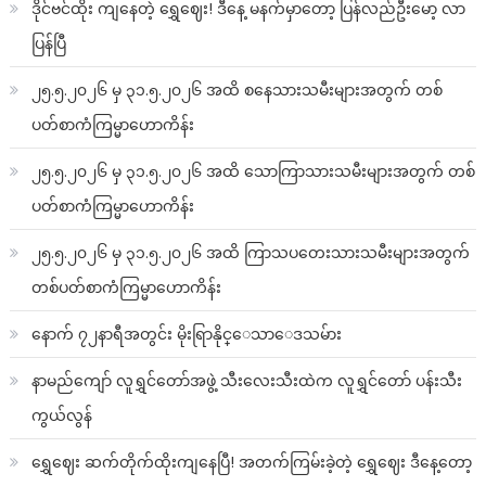
ဒိုင်ဗင်ထိုး ကျနေတဲ့ ရွှေဈေး! ဒီနေ့ မနက်မှာတော့ ပြန်လည်ဦးမော့ လာ
ပြန်ပြီ
၂၅.၅.၂၀၂၆ မှ ၃၁.၅.၂၀၂၆ အထိ စနေသားသမီးများအတွက် တစ်
ပတ်စာကံကြမ္မာဟောကိန်း
၂၅.၅.၂၀၂၆ မှ ၃၁.၅.၂၀၂၆ အထိ သောကြာသားသမီးများအတွက် တစ်
ပတ်စာကံကြမ္မာဟောကိန်း
၂၅.၅.၂၀၂၆ မှ ၃၁.၅.၂၀၂၆ အထိ ကြာသပတေးသားသမီးများအတွက်
တစ်ပတ်စာကံကြမ္မာဟောကိန်း
နောက် ၇၂နာရီအတွင်း မိုးရြာနိုင္ေသာေဒသမ်ား
နာမည်ကျော် လူရွှင်တော်အဖွဲ့ သီးလေးသီးထဲက လူရွှင်တော် ပန်းသီး
ကွယ်လွန်
ရွှေဈေး ဆက်တိုက်ထိုးကျနေပြီ! အတက်ကြမ်းခဲ့တဲ့ ရွှေဈေး ဒီနေ့တော့