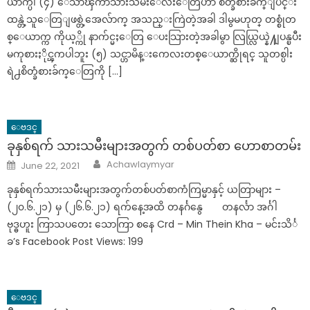
ယာက္ပါ (၄) ေသာၾကာသားသမီးေလးေတြဟာ စိတ္ခံစားခ်က္ျပင္း
ထန္တဲ့သူေတြျဖစ္တဲ့အေလ်ာက္ အသည္းကြဲတဲ့အခါ ဒါမွမဟုတ္ တစ္စုံတ
စ္ေယာက္က ကိုယ့္ကို နာက်င္မႈေတြ ေပးသြားတဲ့အခါမွာ လြယ္လြယ္နဲ႔ျပန္ၿပီး
မကုစားႏိုင္ၾကပါဘူး (၅) သင္ဟာမိန္းကေလးတစ္ေယာက္ဆိုရင္ သူတစ္ပါး
ရဲ႕စိတ္ခံစားခ်က္ေတြကို […]
ေဗဒင္
ခုနှစ်ရက် သားသမီးများအတွက် တစ်ပတ်စာ ဟောစာတမ်း
Author
Posted
Achawlaymyar
June 22, 2021
on
ခုနှစ်ရက်သားသမီးများအတွက်တစ်ပတ်စာကံကြမ္မာနှင့် ယတြာများ –
(၂၀.၆.၂၁) မှ (၂၆.၆.၂၁) ရက်နေ့အထိ တနင်္ဂနွေ တနင်္လာ အင်္ဂါ
ဗုဒ္ဓဟူး ကြာသပတေး သောကြာ စနေ Crd – Min Thein Kha – မင်းသိင်္
ခ’s Facebook Post Views: 199
ေဗဒင္