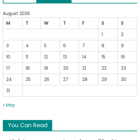
navigation
August 2026
M
T
W
T
F
S
S
1
2
3
4
5
6
7
8
9
10
11
12
13
14
15
16
17
18
19
20
21
22
23
24
25
26
27
28
29
30
31
« May
You Can Read