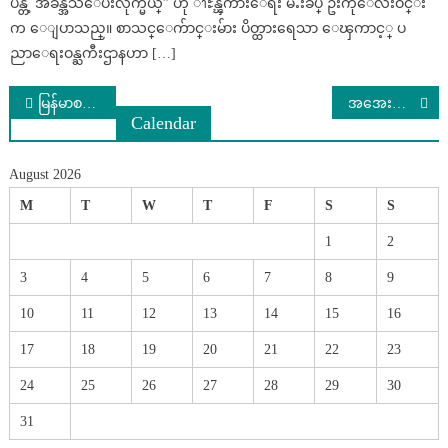
ပန္တဲ့ အခ်ိန္အသိေပးလိုက္မယ္” ဟု ၫႊန္ၾကားေရး မႉးခ်ဳပ္ ဦးကိုေလးဝင္း
က ေျပာသည္။ စာသင္ေက်ာင္းမ်ား ပိတ္ထားရေသာ ေၾကာင့္ ပ
ညာေရးဝန္ႀကီးဌာနဟာ […]
Post navigation
မြန်မာစစ်တပ်ရဲ့ စီးပွားရေး လုပ်ငန်း Pageများ အကောင့်များကို ထပ်မံဖယ်ရှားအရေးယူမယ့်အကြောင်း တရား၀င်ကြေညာလိုက်တဲ့ Facebook
အအေးလှိုင်း ဖြတ်မယ့်နေ့ အတိ အကျ သိရပါပြီ ကြိုတင် ပြင်ဆင်ထားကြပါ
Calendar
August 2026
M
T
W
T
F
S
S
1
2
3
4
5
6
7
8
9
10
11
12
13
14
15
16
17
18
19
20
21
22
23
24
25
26
27
28
29
30
31