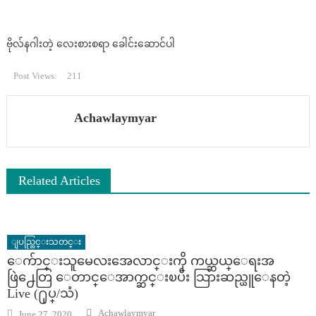
ဗိုလ်နဂါးတဲ့ လေးစားစရာ ခေါင်းဆောင်ပါ
Post Views:
211
Achawlaymyar
Related Articles
ျပည္တြင္းသတင္း
ေက်ာင္းသူမေလးအေလာင္းကို ကယ္ဆယ္ေရးအ
ဖြဲ႕ေတြ ေတာင္ေအာက္ဆင္းၿပီး သြားဆည္ယူေနတဲ့
Live (႐ုပ္/သံ)
Author
Posted on
Achawlaymyar
June 27, 2020