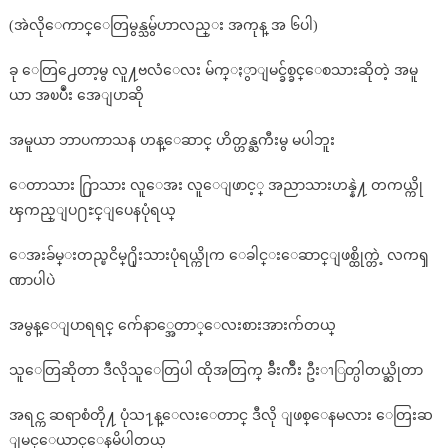
(အဲလိုေကာင္ေတြမွန္သမွ်ဟာလည္း အကုန္ အ ၆ပါ)
ခု ေတြ႕ေတာ့မွ လူ႔ဗလံေလး မ်က္ႏွာျမင္ခ်စ္ခင္ေစသားဆိုတဲ့ အမူ
ယာ အၿပဳံး အေျပာဆို
အမူယာ ဘာပကာသန ဟန္ေဆာင္ ဟိတ္ဟန္ႀကီးမွ မပါဘူး
ေတာသား ႐ြာသား လူေအး လူေျဖာင့္ အညာသားဟန္နဲ႔ တကယ္ကို
ၾကည္ျပ႐ႊင္ျပေနပုံရယ္
ေအးခ်မ္းတည္ၿငိမ္႐ိုးသားပုံရယ္ကိုက ေခါင္းေဆာင္ျဖစ္ထိုက္တဲ့ လကၡ
ဏာပါပဲ
အမွန္ေျပာရရင္ က်ေနာ္အေတာ္ေလးစားအားက်တယ္
သူေတြဆိုတာ ဒီလိုသူ‌ေတြပါ ထိုအတြက္ ခ်ီးက်ဳး ဦးၫြတ္ပါတယ္ဆိုတာ
အရင္က ဆရာစံတို႔ ပုံသ႑န္ေလးေတာင္ ဒီလို ျဖစ္ေနမလား ေတြးဆ
ျမင္ေယာင္ေနမိပါတယ္