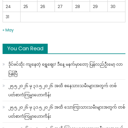
24
25
26
27
28
29
30
31
« May
You Can Read
ဒိုင်ဗင်ထိုး ကျနေတဲ့ ရွှေဈေး! ဒီနေ့ မနက်မှာတော့ ပြန်လည်ဦးမော့ လာ
ပြန်ပြီ
၂၅.၅.၂၀၂၆ မှ ၃၁.၅.၂၀၂၆ အထိ စနေသားသမီးများအတွက် တစ်
ပတ်စာကံကြမ္မာဟောကိန်း
၂၅.၅.၂၀၂၆ မှ ၃၁.၅.၂၀၂၆ အထိ သောကြာသားသမီးများအတွက် တစ်
ပတ်စာကံကြမ္မာဟောကိန်း