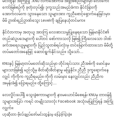
မင်းထွန်း အကြံပြု ..KNU လက်အောက်ခံ အဖွဲ့အစည်းများမှာ လေးကေး
ကော်ဖြစ်စဉ်ကို ခုတုံးလုပ်၍၊ ဒုက္ခသည်အမည်ခံကာ နိုင်ငံခြားကို
အောက်လမ်းက သွားနေသော သူများအား ကူညီစောင့်ရှောက်နေခြင်းမှာ၊
မိမိ ဥာဏ်ရည်ဥာဏ်သွေး Levelကို ချပြနေယုံတင်မက။
နိုင်ငံတကာမှ အတုယူ အားကြ လေးစားသမှုပြုနေရသော မြန်မာနိုင်ငံ၏
တည်ဆဲဥပဒေများကို ပေါ်တင် စော်ကားသလို ဖြစ်၍ ကြီးလေသော ဒါဏ်
ခက်အရေးယူမှုများကို၊ ပြည်သူတစ်ရပ်လုံးမှ တင်မြောက်ထားသော မိမိတို့
တပ်မတော်အနေဖြင့် ဆောင်ရွက်နိုင်သည်။ သို့သော်…..
KNUနှင့် မြန်မာ့တပ်မတော်ဆိုသည်မှာ တိုင်းရင်းသား ညီအစ်ကို မောင်နှမ
များသာဖြစ်၍ မည်သို့မှ စိတ်ဆိုးစိတ်နာမှု မပြုနိုင်။ ညီညီ ဒုက္ခရောက်နေ
လျှင် ကိုကိုက ကူညီရမည်။ ကိုကို လမ်းမှား နေလျှင်လည်း ညီညီက
အမုန်းခံ၍ ပြောရမည်။ ထို့ကြောင့်…..
လေလှိုင်းပေါ်ရှိ သွေးခွဲစကားများကို နားမယောင်မိစေရန်၊ KNUမှ တာဝန်ရှိ
သူများအပြင်၊ ကရင် တမျိုးသားလုံး Facebook အသုံးမပြုကြရန် အကြုံ
လျှက်။
ဟုဆိုတာ ဗိုလ်ချုပ်ဇော်မင်းထွန်းမှ ပြောကြာခဲ့။