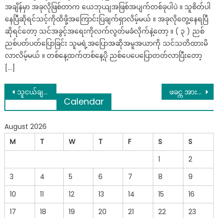
အချိန်မှာ အခုလိုဖြစ်တာက ယေဘုယျအဖြစ်အပျက်တစ်ခုပါပဲ ။ သူစိတ်ပါ
နေပြီဆိုရင်သင့်ကိုထိဖို့အကြောင်းပြချက်ရှာလိမ့်မယ် ။ အခုလိုတွေ့နေရပြီ
ဆိုရင်တော့ သင်အခွင့်အရေးကိုလက်လွတ်မခံလိုက်နဲ့တော့ ။ ( ၃ ) ညစ်
ညစ်ပတ်ပတ်ပြောခြင်း သူမရဲ့အပြောအဆိုအမူအယာကို သင်သတိထားမိ
လာလိမ့်မယ် ။ တစ်နေ့ထက်တစ်နေ့ပို ညစ်ပေပေပြောတတ်လာပြီးတော့
[…]
Post
သူငယ်ချင်းတွေနဲ့ ကစားမည့်အချိန်ကိုလျှော့ပြီး မသန်စွမ်းဖြစ်သွားသော ဖခင်ဖြစ်သူကို တစ်နှစ်ပတ်လုံး ငြိုငြင်ခြင်းမရှိပဲ ပြုစုစောက့်ရှောက်ပေးနေသော သမီးလိမ္မာလေး
ဖခင္က အားနည္းၿပီးမူးလဲေနေပမယ့္ သားသမီးကိုလက္က လႊတ္မခ်ရက္တဲ့ ဖခင္တစ္ေယာက္ရဲ႕အႏႈိင္းမဲ့ေမတၱာ
Calendar
navigation
August 2026
M
T
W
T
F
S
S
1
2
3
4
5
6
7
8
9
10
11
12
13
14
15
16
17
18
19
20
21
22
23