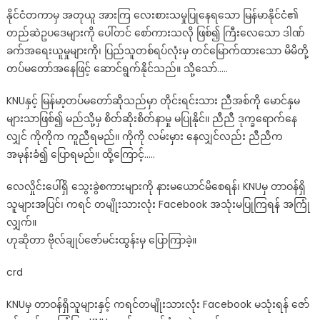
မျိုး
နိုင်ငံတကာမှ အတုယူ အားကြ လေးစားသမှုပြုနေရသော မြန်မာနိုင်ငံ၏
သား
တည်ဆဲဥပဒေများကို ပေါ်တင် စော်ကားသလို ဖြစ်၍ ကြီးလေသော ဒါဏ်
လုံး
ခက်အရေးယူမှုများကို၊ ပြည်သူတစ်ရပ်လုံးမှ တင်မြောက်ထားသော မိမိတို့
ဖေ့
တပ်မတော်အနေဖြင့် ဆောင်ရွက်နိုင်သည်။ သို့သော်…..
ဘုတ်
မ.သုံး
KNUနှင့် မြန်မာ့တပ်မတော်ဆိုသည်မှာ တိုင်းရင်းသား ညီအစ်ကို မောင်နှမ
ရန်
များသာဖြစ်၍ မည်သို့မှ စိတ်ဆိုးစိတ်နာမှု မပြုနိုင်။ ညီညီ ဒုက္ခရောက်နေ
ဇော်
လျှင် ကိုကိုက ကူညီရမည်။ ကိုကို လမ်းမှား နေလျှင်လည်း ညီညီက
မင်း
အမုန်းခံ၍ ပြောရမည်။ ထို့ကြောင့်…..
ထွန်း
အကြံပြု
လေလှိုင်းပေါ်ရှိ သွေးခွဲစကားများကို နားမယောင်မိစေရန်၊ KNUမှ တာဝန်ရှိ
..
သူများအပြင်၊ ကရင် တမျိုးသားလုံး Facebook အသုံးမပြုကြရန် အကြုံ
လျှက်။
ဟုဆိုတာ ဗိုလ်ချုပ်ဇော်မင်းထွန်းမှ ပြောကြာခဲ့။
crd
KNUမှ တာဝန်ရှိသူများနှင့် ကရင်တမျိုးသားလုံး Facebook မသုံးရန် ဇော်