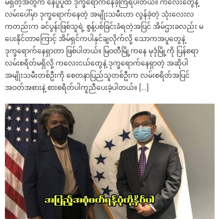
မရှိတဲ့အတွက် နေပူပူထဲ ဒုက္ခရောက်နေခဲ့ကြရပါတယ်။ ကလေးတွေနဲ့
လမ်းပေါ်မှာ ဒုက္ခရောက်နေတဲ့ အမျိုးသမီးဟာ လွန်ခဲ့တဲ့ သုံးလေးလ
ကတည်းက ခင်ပွန်းဖြစ်သူရဲ့ စွန့်ပစ်ခြင်းခံရတဲ့အပြင် အိမ်ဌားခလည်း မ
ပေးနိုင်တာကြောင့် အိမ်ရှင်ကပါနှင်ချလိုက်လို့ သောကအပူတွေနဲ့
ဒုက္ခရောက်နေရှာတာ ဖြစ်ပါတယ်။ မြဝတီမြို့ကနေ မုဒုံမြို့ကို ပြန်စရာ
လမ်းစရိတ်မရှိလို့ ကလေးငယ်တွေနဲ့ ဒုက္ခရောက်နေရှာတဲ့ အဆိုပါ
အမျိုးသမီးတစ်ဦးကို စေတနာပြည်သူတစ်ဦးက လမ်းစရိတ်အပြင်
အဝတ်အစားနဲ့ စားစရိတ်ပါကူညီပေးခဲ့ပါတယ်။ […]