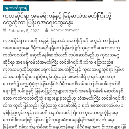
ၾကားသိရသမွ်
ကုလဆိုင်ရာ အမေရိကန်နှင့် မြန်မာသံအမတ်ကြီးတို့
တွေ့ဆုံကာ မြန်မာ့အရေးဆွေးနွေး
Author
Posted
Achawlaymyar
February 5, 2022
on
ကုလဆိုင်ရာ အမေရိကန်နှင့် မြန်မာသံအမတ်ကြီးတို့ တွေ့ဆုံကာ မြန်မာ့
အရေးဆွေးနွေး ဒီမိုကရေစီရရှိရေး မြန်မာပြည်သူများကိုပေးထားသည့်
ကတိကဝတ်ကို မဆုတ်မနစ်ဆက်လက် လုပ်ဆောင်မည်ဟု ကုလသမဂ္ဂ
ဆိုင်ရာ အမေရိကန်သံအမတ်ကြီး လင်ဒါဂရင်းဖီးလ်က ပြောသည်။
ကုလသမဂ္ဂဆိုင်ရာအမေရိကန်သံအမတ်ကြီးနှင့် ကုလသမဂ္ဂဆိုင်ရာ မြန်မာ
သံအမတ်ကြီးဦးကျော်မိုးထွန်းတို့သည် ဖေဖော်ဝါရီ ၃ ရက်တွင် နယူး
ယောက်၌ တွေ့ဆုံခဲ့ရာ မြန်မာနိုင်ငံ ဒီမိုကရေစီလမ်းကြောင်းပေါ်ရောက်ရှိ
ရေး ကြိုးပမ်းမှုနှင့် မြန်မာပြည်သူများအတွက် အမေရိကန်၏ မဆုတ်မနစ်
သော ကတိကဝတ်တို့ကို ဆွေးနွေးခဲ့သည်ဟု သံအမတ်ကြီး လင်ဒါဂရင်းဖီး
လ်က ထုတ်ပြန်သည်။ ပြီးခဲ့သည့် ဖေဖော်ဝါရီ ၁ ရက် စစ်အာဏာသိမ်းမှု ၁
နှစ်ပြည့်တွင်လည်း အမေရိကန်သံအမတ်ကြီးက ကုလသမဂ္ဂလုံခြုံရေး
ကောင်စီအနေဖြင့် မြန်မာပြည်သူများခံစားနေရခြင်းအဆုံးသတ် ရေး၊
မြန်မာကို စစ်လက်နက်စီးဆင်းမှုရပ်တန့်ရေး၊ နိုင်ငံရေးအကျဉ်းသားများပြန်