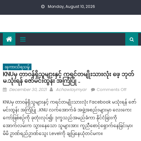
Skip
Monday, August 10, 2026
to
content
ၾကားသိရသမွ်
KNUမှ တာဝန်ရှိသူများနှင့် ကရင်တမျိုးသားလုံး ဖေ့ ဘုတ်
မ.သုံးရန် ဇော်မင်းထွန်း အကြံပြု ..
Posted
Author
on
December 30, 2021
Achawlaymyar
Comments Off
on
KNUမှ
KNUမှ တာဝန်ရှိသူများနှင့် ကရင်တမျိုးသားလုံး Facebook မသုံးရန် ဇော်
တာဝန်ရှိ
မင်းထွန်း အကြံပြု ..KNU လက်အောက်ခံ အဖွဲ့အစည်းများမှာ လေးကေး
သူများ
ကော်ဖြစ်စဉ်ကို ခုတုံးလုပ်၍၊ ဒုက္ခသည်အမည်ခံကာ နိုင်ငံခြားကို
နှ
င့်
အောက်လမ်းက သွားနေသော သူများအား ကူညီစောင့်ရှောက်နေခြင်းမှာ၊
ကရင်
မိမိ ဥာဏ်ရည်ဥာဏ်သွေး Levelကို ချပြနေယုံတင်မက။
တ