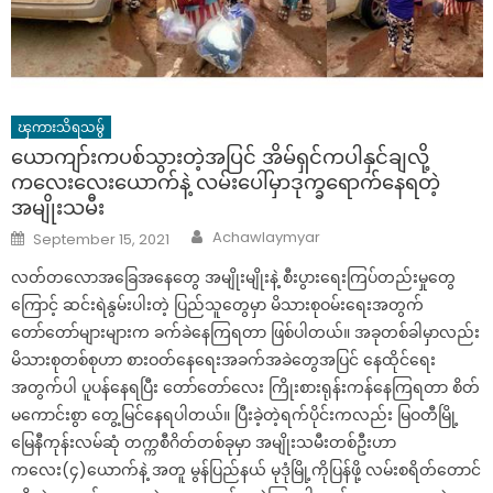
ၾကားသိရသမွ်
ယောကျာ်းကပစ်သွားတဲ့အပြင် အိမ်ရှင်ကပါနှင်ချလို့
ကလေးလေးယောက်နဲ့ လမ်းပေါ်မှာဒုက္ခရောက်နေရတဲ့
အမျိုးသမီး
Author
Posted
Achawlaymyar
September 15, 2021
on
လတ်တလောအခြေအနေတွေ အမျိုးမျိုးနဲ့ စီးပွားရေးကြပ်တည်းမှုတွေ
ကြောင့် ဆင်းရဲနွမ်းပါးတဲ့ ပြည်သူတွေမှာ မိသားစုဝမ်းရေးအတွက်
တော်တော်များများက ခက်ခဲနေကြရတာ ဖြစ်ပါတယ်။ အခုတစ်ခါမှာလည်း
မိသားစုတစ်စုဟာ စားဝတ်နေရေးအခက်အခဲတွေအပြင် နေထိုင်ရေး
အတွက်ပါ ပူပန်နေရပြီး တော်တော်လေး ကြိုးစားရုန်းကန်နေကြရတာ စိတ်
မကောင်းစွာ တွေ့မြင်နေရပါတယ်။ ပြီးခဲ့တဲ့ရက်ပိုင်းကလည်း မြဝတီမြို့
မြေနီကုန်းလမ်ဆုံ တက္ကစီဂိတ်တစ်ခုမှာ အမျိုးသမီးတစ်ဦးဟာ
ကလေး(၄)ယောက်နဲ့ အတူ မွန်ပြည်နယ် မုဒုံမြို့ကိုပြန်ဖို့ လမ်းစရိတ်တောင်