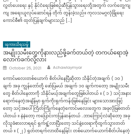
လွှတ်ပေးရေး နှင့် နိုင်ငံရေးဖြစ်စဉ်ဆီပြန်သွားရေးတို့အတွက် လက်တွေ့ကျ
ကျ အရေးယူလုပ်ဆောင်ရန် တိုက် တွန်းခဲ့သည်။ ကုလသမဂ္ဂလုံခြုံရေး
ကောင်စီ၏ ထုတ်ပြန်ချက်များသည် […]
ၾကားသိရသမွ်
အမျိုးသမီးတွေကိုနားလည်ဖို့ခက်တယ်တဲ့ တကယ်ရောအဲ့
လောက်ခက်လို့လား
Author
Posted
Achawlaymyar
October 25, 2021
on
ကောင်မလေးတစ်ယောက် စိတ်ပါနေပြီဆိုတာ သိနိုင်တဲ့အချက် ( ၁၀ )
ချက် အခု ကျွန်တော်တို့ ဖော်ပြမယ် အချက် ၁၀ ချက်ကတော့ အမျိုးသမီး
တွေ စိတ်ပါနေတာကို သိနိုင်မယ့်အချက်တွေဖြစ်ပါတယ် ။ ( ၁ ) သင့်အနား
ရောက်နေတဲ့အချိန်မှာ ရှက်ကိုးရှက်ကန်းဖြစ်နေခြင်း များသောအားဖြင့်
တော့ သင့်အပေါ်ကြိတ်ကြိုက်နေတဲ့ကောင်မလေးတွေက အခုလိုဖြစ်တတ်
ပါတယ် ။ နဲနဲတော့ ကပြောင်းကပြန်ဆန်တယ် ..ဘာကြောင့်လဲဆိုတော့ အခု
လိုသူခံစားလာရရင် ရှက်ရွံ့လာပြီးတော့ သင်နဲ့ဝေးရာကိုထွက်သွားတတ်
တယ် ။ ( ၂ ) ရုတ်တရက်လာထိနေခြင်း တစ်ယောက်ယောက်စိတ်ပါနေတဲ့