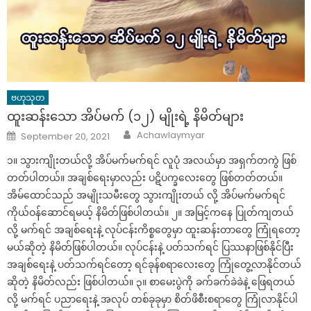
ဗဟုသုတ
ထူးဆန်းသော အိပ်မက် (၁၂) မျိုးရဲ့ နိမိတ်များ
Author
Posted
Achawlaymyar
September 20, 2021
on
၁။ သွားကျိုးတယ်လို့ အိပ်မက်မက်ရင် လူပုံ အလယ်မှာ အရှက်တကွဲ ဖြစ်
တတ်ပါတယ်။ အချစ်ရေးမှာလည်း ပဋိပက္ခလေးတွေ ဖြစ်တတ်တယ်။
အိမ်ထောင်သည် အမျိုးသမီးတွေ သွားကျိုးတယ် လို့ အိပ်မက်မက်ရင်
ကိုယ်ဝန်ဆောင်ရမယ့် နိမိတ်ဖြစ်ပါတယ်။ ၂။ အမြင့်ကနေ ပြုတ်ကျတယ်
လို့ မက်ရင် အချစ်ရေးနဲ့ လုပ်ငန်းကိစ္စတွေမှာ ထူးဆန်းတာတွေ ကြုံရတော့
မယ်ဆိုတဲ့ နိမိတ်ဖြစ်ပါတယ်။ လုပ်ငန်းနဲ့ ပတ်သက်ရင် ပြဿနာဖြစ်နိုင်ပြီး
အချစ်ရေးနဲ့ ပတ်သက်ရင်တော့ ရင်ခုန်စရာလေးတွေ ကြုံတွေ့လာနိုင်တယ်
ဆိုတဲ့ နိမိတ်လည်း ဖြစ်ပါတယ်။ ၃။ စာမေးပွဲကို ခက်ခက်ခဲခဲနဲ့ ဖြေရတယ်
လို့ မက်ရင် ပညာရေးနဲ့ အလုပ် တစ်ခုခုမှာ စိတ်ဖိစီးစရာတွေ ကြုံလာနိုင်ပါ