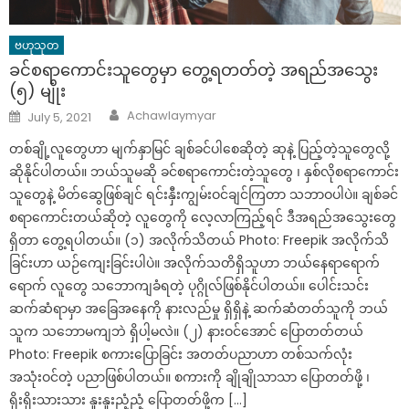
ဗဟုသုတ
ခင်စရာကောင်းသူတွေမှာ တွေ့ရတတ်တဲ့ အရည်အသွေး
(၅) မျိုး
Author
Posted
Achawlaymyar
July 5, 2021
on
တစ်ချို့လူတွေဟာ မျက်နှာမြင် ချစ်ခင်ပါစေဆိုတဲ့ ဆုနဲ့ ပြည့်တဲ့သူတွေလို့
ဆိုနိုင်ပါတယ်။ ဘယ်သူမဆို ခင်စရာကောင်းတဲ့သူတွေ ၊ နှစ်လိုစရာကောင်း
သူတွေနဲ့ မိတ်ဆွေဖြစ်ချင် ရင်းနှီးကျွမ်းဝင်ချင်ကြတာ သဘာဝပါပဲ။ ချစ်ခင်
စရာကောင်းတယ်ဆိုတဲ့ လူတွေကို လေ့လာကြည့်ရင် ဒီအရည်အသွေးတွေ
ရှိတာ တွေ့ရပါတယ်။ (၁) အလိုက်သိတယ် Photo: Freepik အလိုက်သိ
ခြင်းဟာ ယဉ်ကျေးခြင်းပါပဲ။ အလိုက်သတိရှိသူဟာ ဘယ်နေရာရောက်
ရောက် လူတွေ သဘောကျခံရတဲ့ ပုဂ္ဂိုလ်ဖြစ်နိုင်ပါတယ်။ ပေါင်းသင်း
ဆက်ဆံရာမှာ အခြေအနေကို နားလည်မှု ရှိရှိနဲ့ ဆက်ဆံတတ်သူကို ဘယ်
သူက သဘောမကျဘဲ ရှိပါ့မလဲ။ (၂) နားဝင်အောင် ပြောတတ်တယ်
Photo: Freepik စကားပြောခြင်း အတတ်ပညာဟာ တစ်သက်လုံး
အသုံးဝင်တဲ့ ပညာဖြစ်ပါတယ်။ စကားကို ချိုချိုသာသာ ပြောတတ်ဖို့ ၊
ရိုးရိုးသားသား နူးနူးညံ့ညံ့ ပြောတတ်ဖို့က […]