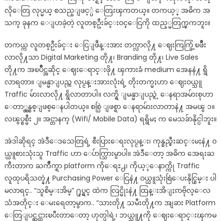
လိုေတြ လုပ္မယ္ စသည္ျဖင့္ပဲ ေတြးၾကတယ္။ တကယ့္ အဓိက အ
သက္ ခုနက ေျပာခဲ့တဲ့ လူတစ္ဦးခ်င္းဝင္ေငြကို ထည့္မတြက္ၾကဘူး။
တကယ္က လူတစ္ဦးခ်င္း ေငြျဖဳန္းအား တက္လာလို႔ ေဈးကြက္ဖြံ့ၿဖိဳး
လာလို႔သာ Digital Marketing တို႔၊ Branding တို႔၊ Live Sales
တို႔က အၿပိဳင္အဆိုင္ ေဈးေရာင္းဖို႔ ၾကားခံ medium အေနနဲ႔ ရွိ
လာရတာ။ ျမန္မာျပည္က လုပ္ငန္းအားလုံးရဲ့ တိုးတက္မႈဟာ ေဈးဝယ္သူ
Traffic မ်ားလာလို႔ ရွိလာတာပါ။ လက္ရွိ ျမန္မာျပည္ရဲ့ ေနရာအမ်ားစုဟာ
ေတာ္လွန္စစ္ျဖစ္ေနပါတယ္။ စစ္ပြဲ ျဖစ္ရာ ေနရာမ်ားလာတာနဲ႔ အမၽွ ၁။
လၽွပ္စစ္မီး ၂။ အင္တာနက္ (Wifi/ Mobile Data) ရရွိမႈ က မေသခ်ာနိုင္ပါဘူး။
အဲဒါဆိုရင္ အဲဒီေဒသေတြရဲ့ စီးပြားေရးလုပ္ငန္း၊ ကုန္စည္စီးဆင္းမႈနဲ႔ ဝ
ယ္ယူစားသုံးသူ Traffic ဟာ ေပ်ာက္သြားမွာပါ။ အဲဒီေတာ့ အဓိက အေရးႀ
ကီးတာက ႀကိဳက္ရာ platform ကိုေရႊ႕၊ ကိုယ့္ေနာက္ကို Traffic
လူထုပရိသတ္နဲ႔ Purchasing Power ေငြနဲ႔ ဝယ္ယူသုံးစြဲေပးနိုင္စြမ္း ပါ
မလာရင္.. “သူစိမ္းအိမ္” ႐ုပ္ရွင္ ထဲက လြင္မိုးနဲ႔ ထြန္းအိျႏၵာဗိုလ္ေလ
သံအတိုင္း ေမးရေတာ့မွာက.. “သားတို႔ သမီးတို႔က အျခား Platform
ေတြျပင္ဆင္ထားၿပီးတာေတာ့ ဟုတ္ပါရဲ့၊ ဘယ္သူ႔ကို ေဈးေရာင္းၾကမ