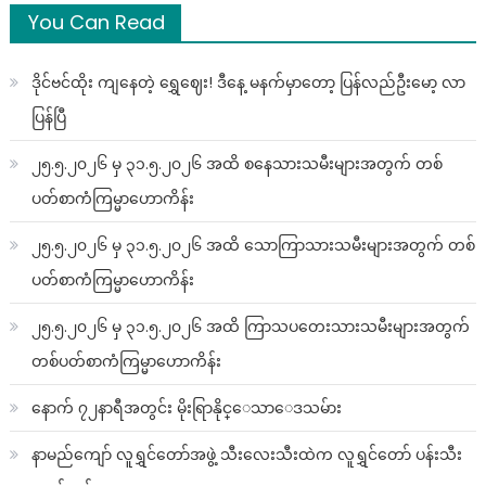
You Can Read
ဒိုင်ဗင်ထိုး ကျနေတဲ့ ရွှေဈေး! ဒီနေ့ မနက်မှာတော့ ပြန်လည်ဦးမော့ လာ
ပြန်ပြီ
၂၅.၅.၂၀၂၆ မှ ၃၁.၅.၂၀၂၆ အထိ စနေသားသမီးများအတွက် တစ်
ပတ်စာကံကြမ္မာဟောကိန်း
၂၅.၅.၂၀၂၆ မှ ၃၁.၅.၂၀၂၆ အထိ သောကြာသားသမီးများအတွက် တစ်
ပတ်စာကံကြမ္မာဟောကိန်း
၂၅.၅.၂၀၂၆ မှ ၃၁.၅.၂၀၂၆ အထိ ကြာသပတေးသားသမီးများအတွက်
တစ်ပတ်စာကံကြမ္မာဟောကိန်း
နောက် ၇၂နာရီအတွင်း မိုးရြာနိုင္ေသာေဒသမ်ား
နာမည်ကျော် လူရွှင်တော်အဖွဲ့ သီးလေးသီးထဲက လူရွှင်တော် ပန်းသီး