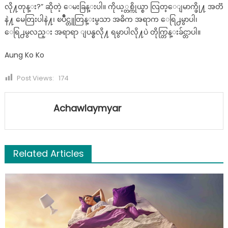
လို႔တုန္း?” ဆိုတဲ့ ေမးခြန္းပါ။ ကိုယ့္တစ္ကိုယ္စာ လြတ္ေျမာက္ဖို႔ အတၱ
နဲ႔ မေတြးပါနဲ႔၊ ၿပိဳင္တူတြန္းမွသာ အဓိက အရာက ေရြ႕မွာပါ၊
ေရြ႕မွလည္း အရာရာ ျပန္စလို႔ ရမွာပါလို႔ပဲ တိုက္တြန္းခ်င္တာပါ။
Aung Ko Ko
Post Views:
174
Achawlaymyar
Related Articles