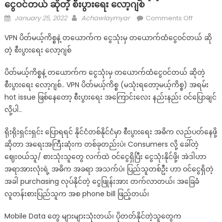
ငွေဝင်တယ် ဆိုတဲ့ စီးပွားရေး လော့ဂျစ်
Posted
Author
on
January 25, 2022
Achawlaymyar
Comments Off
on
VPN
VPN ပိတ်မယ့်ကိစ္စနဲ့ တယောက်က ငွေသုံးမှ တယောက်ထံငွေဝင်တယ် ဆို
ပိတ်
တဲ့ စီးပွားရေး လော့ဂျစ်
မယ့်
ကိစ္စ
ပိတ်မယ့်ကိစ္စနဲ့ တယောက်က ငွေသုံးမှ တယောက်ထံငွေဝင်တယ် ဆိုတဲ့
နဲ့
စီးပွားရေး လော့ဂျစ်.. VPN ပိတ်မယ့်ကိစ္စ (မသုံးရတော့မယ့်ကိစ္စ) အရမ်း
တ
hot issue ဖြစ်နေတော့ စီးပွားရေး အကြောင်းလေး နည်းနည်း ဝင်ပြောချင်
ယောက်
က
လို့ပါ..
ငွေ
သုံး
ရိုးရိုးရှင်းရှင်း ပြောရရင် နိုင်ငံတစ်နိုင်ငံမှာ စီးပွားရေး အဓိက လည်ပတ်နေဖို့
မှ
ဆိုတာ အရေးအကြီးဆုံးက တစ်ခုတည်းပဲ၊ Consumers လို့ ခေါ်တဲ့
တ
ဈေးဝယ်သူ/ စားသုံးသူတွေ လက်ထဲ ဝင်ငွေရှိပြီး ငွေသုံးနိုင်ဖို့၊ အဲဒါဟာ
ယောက်
အရာအားလုံးရဲ့ အဓိက အခရာ အသက်ပဲ၊ ပြည်သူတစ်ဦး ဟာ ဝင်ငွေရှိတဲ့
ထံ
အခါ purchasing လုပ်နိုင်တဲ့ ငွေဖြုန်းအား တက်လာတယ်၊ အခြေခံ
ငွေ
လူတန်းစားပြည်သူက အစ phone bill ဖြည့်တယ်၊
ဝင်
တယ်
Mobile Data တွေ များများသုံးတယ်၊ ပိုတတ်နိုင်တဲ့သူတွေက