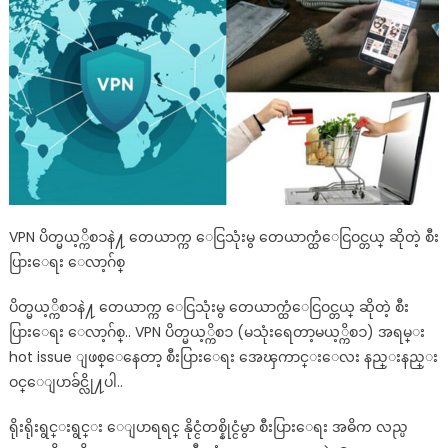
VPN ပိတ္မယ့္ကိစၥနဲ႔ တေယာက္က ေငြသုံးမွ တေယာက္ထံေငြဝင္တယ္ ဆိုတဲ့ စီး
ပြားေရး ေလာ့ဂ်စ္
ပိတ္မယ့္ကိစၥနဲ႔ တေယာက္က ေငြသုံးမွ တေယာက္ထံေငြဝင္တယ္ ဆိုတဲ့ စီး
ပြားေရး ေလာ့ဂ်စ္.. VPN ပိတ္မယ့္ကိစၥ (မသုံးရေတာ့မယ့္ကိစၥ) အရမ္း
hot issue ျဖစ္ေနေတာ့ စီးပြားေရး အေၾကာင္းေလး နည္းနည္း
ဝင္ေျပာခ်င္လို႔ပါ..
ရိုးရိုးရွင္းရွင္း ေျပာရရင္ နိုင္ငံတစ္နိုင္ငံမွာ စီးပြားေရး အဓိက လည္ပ