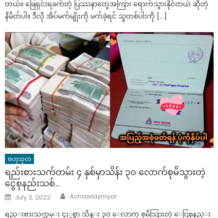
တယ်။ ဖြေရှင်းရခက်တဲ့ ပြဿနာတွေအကြား ရောက်သွားနိုင်တယ် ဆိုတဲ့
နိမိတ်ပါ။ ဒီလို အိပ်မက်မျိုးကို မက်ခဲ့ရင် သူတစ်ပါးကို […]
ဗဟုသုတ
ရည်းစားသက်တမ်း ၄ နှစ်မှာသိန်း ၃၀ လောက်စုမိသွားတဲ့
ငွေစုနည်းသစ်…
Author
Posted
Achawlaymyar
July 3, 2022
on
ရည္းစားသက္တမ္း ၄ႏွစ္မွာ သိန္း ၃၀ ေလာက္ စုမိသြားတဲ့ ေငြစုနည္း