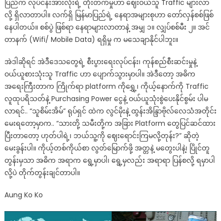
ပြည်က လုပ်ငန်းအားလုံးရဲ့ တိုးတက်မှုဟာ ဈေးဝယ်သူ Traffic များလာ
လို့ ရှိလာတာပါ။ လက်ရှိ မြန်မာပြည်ရဲ့ နေရာအများစုဟာ တော်လှန်စစ်ဖြစ်
နေပါတယ်။ စစ်ပွဲ ဖြစ်ရာ နေရာများလာတာနဲ့ အမျှ ၁။ လျှပ်စစ်မီး ၂။ အင်
တာနက် (Wifi/ Mobile Data) ရရှိမှု က မသေချာနိုင်ပါဘူး။
အဲဒါဆိုရင် အဲဒီဒေသတွေရဲ့ စီးပွားရေးလုပ်ငန်း၊ ကုန်စည်စီးဆင်းမှုနဲ့
ဝယ်ယူစားသုံးသူ Traffic ဟာ ပျောက်သွားမှာပါ။ အဲဒီတော့ အဓိက
အရေးကြီးတာက ကြိုက်ရာ platform ကိုရွှေ့၊ ကိုယ့်နောက်ကို Traffic
လူထုပရိသတ်နဲ့ Purchasing Power ငွေနဲ့ ဝယ်ယူသုံးစွဲပေးနိုင်စွမ်း ပါမ
လာရင်.. “သူစိမ်းအိမ်” ရုပ်ရှင် ထဲက လွင်မိုးနဲ့ ထွန်းအိန္ဒြာဗိုလ်လေသံအတိုင်း
မေးရတော့မှာက.. “သားတို့ သမီးတို့က အခြား Platform တွေပြင်ဆင်ထား
ပြီးတာတော့ ဟုတ်ပါရဲ့၊ ဘယ်သူ့ကို ဈေးရောင်းကြမလို့တုန်း?” ဆိုတဲ့
မေးခွန်းပါ။ ကိုယ့်တစ်ကိုယ်စာ လွတ်မြောက်ဖို့ အတ္တနဲ့ မတွေးပါနဲ့၊ ပြိုင်တူ
တွန်းမှသာ အဓိက အရာက ရွေ့မှာပါ၊ ရွေ့မှလည်း အရာရာ ပြန်စလို့ ရမှာပါ
လို့ပဲ တိုက်တွန်းချင်တာပါ။
Aung Ko Ko