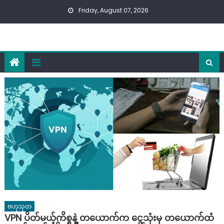
Skip
Friday, August 07, 2026
to
content
ဗဟုသုတ
VPN ပိတ်မယ့်ကိစ္စနဲ့ တယောက်က ငွေသုံးမှ တယောက်ထံ