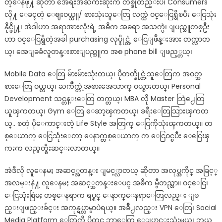
တ္ေနဖို႔ ဆိုတာ အေရးအႀကီးဆုံးက တစ္ခုတည္းပဲ၊ Consumers
လို႔ ေခၚတဲ့ ေဈးဝယ္သူ/ စားသုံးသူေတြ လက္ထဲ ဝင္ေငြရွိၿပီး ေငြသုံး
နိုင္ဖို႔၊ အဲဒါဟာ အရာအားလုံးရဲ့ အဓိက အခရာ အသက္ပဲ၊ ျပည္သူတစ္ဦး
ဟာ ဝင္ေငြရွိတဲ့အခါ purchasing လုပ္နိုင္တဲ့ ေငြျဖဳန္းအား တက္လာတ
ယ္၊ အေျခခံလူတန္းစားျပည္သူက အစ phone bill ျဖည့္တယ္၊
Mobile Data ေတြ မ်ားမ်ားသုံးတယ္၊ ပိုတတ္နိုင္တဲ့သူေတြက အဝတ္အ
စားေတြ ဝယ္တယ္၊ ႀကိဳက္တဲ့အစားအေသာက္ ဝယ္စားတယ္၊ Personal
Development သင္တန္းေတြ တက္တယ္၊ MBA လို Master ဘြဲ႕ေတြ
ယူၾကတယ္၊ Gym ေတြ ေဆာ့ၾကတယ္၊ ခရီးေတြသြားၾကတ
ယ္.. စတဲ့ ပိုေကာင္းတဲ့ Life Style အတြက္ ေငြကိုသုံးၾကတယ္။ တ
စ္ေယာက္ ေငြသုံးေတာ့ ေနာက္တစ္ေယာက္ က ေငြဝင္ၿပီး ေငြေၾ
ကးက လည္ပတ္စီးဆင္းလာတယ္။
အဲဒီလို လူေနမႈ အဆင့္အတန္း ျမင့္လာတယ္ ဆိုတာ အလုပ္အကိုင္ အခြင့္
အလမ္းနဲ႔ လူေနမႈ အဆင့္အတန္းေပၚ အဓိက မွီတည္တာ။ ဝင္ေငြ၊
ေငြသုံးစြဲမႈ တစ္ေနရာက ရပ္ရင္ ေနာက္ေနရာေတြလည္း ျဖ
ည္းျဖည္းခ်င္း အကုန္ရပ္လာမွာပဲရယ္။ အခ်ိဳ႕လည္း VPN ေတြ၊ Social
Media Platform ေတြကို ပိတ္ရင္ ဘာေတြ ေျပာင္းသုံးမယ္၊ ဘယ္