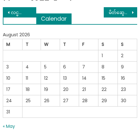
Post
လင္မယားႏွစ္ေယာက္ရဲ႕အိပ္ခန္းထဲမွာမွန္ေတြမရွိသင့္ပါဘူး…အေၾကာင္းရွိလို႔ပါ
မိတ်ဆွေအရင်းကြီးထဲမှတောင်တော်လှန်ရေးနဲ့ပတ်သတ်ပြီးလူနှစ်မျိုးနှစ်စားကိုတွေ့ရကြောင်းပြောလာတဲ့Rဇာနည်
Calendar
navigation
August 2026
M
T
W
T
F
S
S
1
2
3
4
5
6
7
8
9
10
11
12
13
14
15
16
17
18
19
20
21
22
23
24
25
26
27
28
29
30
31
« May