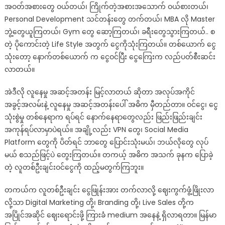
ဆို
အဝတ်အစားတွေ ဝယ်တယ်၊ ကြိုက်တဲ့အစားအသောက် ဝယ်စားတယ်၊
တဲ့
Personal Development သင်တန်းတွေ တက်တယ်၊ MBA လို Master
စီးပွားရေး
ဘွဲ့တွေယူကြတယ်၊ Gym တွေ ဆော့ကြတယ်၊ ခရီးတွေသွားကြတယ်.. စ
လော့
တဲ့ ပိုကောင်းတဲ့ Life Style အတွက် ငွေကိုသုံးကြတယ်။ တစ်ယောက် ငွေ
ဂျစ်
သုံးတော့ နောက်တစ်ယောက် က ငွေဝင်ပြီး ငွေကြေးက လည်ပတ်စီးဆင်း
လာတယ်။
အဲဒီလို လူနေမှု အဆင့်အတန်း မြင့်လာတယ် ဆိုတာ အလုပ်အကိုင်
အခွင့်အလမ်းနဲ့ လူနေမှု အဆင့်အတန်းပေါ် အဓိက မှီတည်တာ။ ဝင်ငွေ၊ ငွေ
သုံးစွဲမှု တစ်နေရာက ရပ်ရင် နောက်နေရာတွေလည်း ဖြည်းဖြည်းချင်း
အကုန်ရပ်လာမှာပဲရယ်။ အချို့လည်း VPN တွေ၊ Social Media
Platform တွေကို ပိတ်ရင် ဘာတွေ ပြောင်းသုံးမယ်၊ ဘယ်လိုတွေ လုပ်
မယ် စသည်ဖြင့်ပဲ တွေးကြတယ်။ တကယ့် အဓိက အသက် ခုနက ပြောခဲ့
တဲ့ လူတစ်ဦးချင်းဝင်ငွေကို ထည့်မတွက်ကြဘူး။
တကယ်က လူတစ်ဦးချင်း ငွေဖြုန်းအား တက်လာလို့ ဈေးကွက်ဖွံ့ဖြိုးလာ
လို့သာ Digital Marketing တို့၊ Branding တို့၊ Live Sales တို့က
အပြိုင်အဆိုင် ဈေးရောင်းဖို့ ကြားခံ medium အနေနဲ့ ရှိလာရတာ။ မြန်မာ