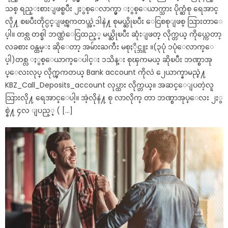
သစ္ ရည္းစားျဖစ္ၿပီး ၂ႏွစ္ေလာက္မွာ ႏွစ္ေယာက္သား ပိုက္ဆံစု ရေအာင္
လို႔ စၿပီးတိုင္ပင္ျဖစ္ၾကတယ္အဲ့ဒါနဲ႔ စုမယ္ဆိုၿပီး ေငြစစုျဖစ္ သြားတာေ
ပ့ါ။ တစ္လ တစ္ခါ ဘဏ္ထဲေငြထည့္ မယ္ဆိုၿပီး ဆုံးျဖတ္ လိုက္တယ္ ကိုယ္ကေတာ့
လခစား ဝန္ထမ္း ဆိုေတာ့ အမ်ားႀကီး မစုႏိုင္ဘူး ။(၃ပုံ ၁ပုံေလာက္ေ
ပ့ါ)တစ္လ ႏွစ္ေယာက္ေပါင္း ၁သိန္း စုၾကမယ္ ဆိုၿပီး ဘဏ္စာအု
ပ္ေလးလုပ္ လိုက္ၾကတယ္ Bank account ကိုလဲ ၂ေယာက္နာမည္နဲ႔
KBZ_Call_Deposits_account လုပ္ထား လိုက္တယ္။ အဆင္ေျပတဲ့လူ
သြားလို႔ ရေအာင္ေပါ့။ အဲ့လိုနဲ႔ စု လာလိုက္ တာ ဘဏ္စာအုပ္ေလး ၂ႏွ
စ္နဲ႔ ၄လ ျပည့္ ( […]