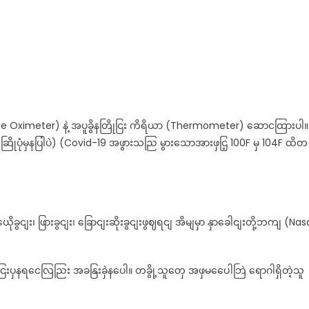
ulse Oximeter) နဲ့ အပူခွိနတြိုငြး ကိရိယာ (Thermometer) ဆောငထြားပါ။
ုပုံမှနပြါပဲ) (Covid-19 အဖွားသညြ မွားသောအားဖှငြ့ 100F မှ 104F ထိတ
ငျး၊ ဖြားခွငျး၊ ခြောငျးဆိုးခွငျးဖွဈရငျ အိမျမှာ နှာခေါငျးတို့ဘကျ (Nas
ြးပှနရငေလြညြး အခနြးခှဲနပေါ။ တခွို့သူတှေ အဖှမပေေါဘြဲ ရောဂါရှိတဲ့သူ