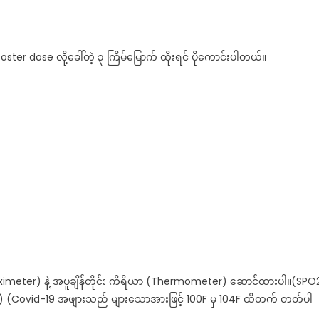
ter dose လို့ခေါ်တဲ့ ၃ ကြိမ်မြောက် ထိုးရင် ပိုကောင်းပါတယ်။
se Oximeter) နဲ့ အပူချိန်တိုင်း ကိရိယာ (Thermometer) ဆောင်ထားပါ။(SPO
်ပါပဲ) (Covid-19 အဖျားသည် များသောအားဖြင့် 100F မှ 104F ထိတက် တတ်ပါ