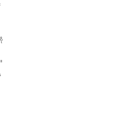
း
ို
ါ။
န