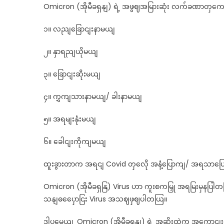
Omicron (အိုမီခရှနျ) ရဲ့ အဖွဈအမြားဆုံး လက်ခဏာတှက
၁။ လညျခြောငျးနာမယျ
၂။ နှာရညျယိုမယျ
၃။ ခြောငျးဆိုးမယျ
၄။ ကွှကျသားနာမယျ/ ခါးနာမယျ
၅။ အရမျးနုံးမယျ
၆။ ခေါငျးကိုကျမယျ
ထူးခွားတာက အရငျ Covid တှလေို အနံ့ပြောကျ/ အရသာပြော
Omicron (အိုမီခရှနြ) Virus ဟာ ကူးစကမြှု အရမြးမှနပြါတ
သနျဓပှေောငြး Virus အသဈဖှဈပါတယြ။
ဒါပမေယျ့ Omicron (အိုမီခရှနျ) ရဲ့ အဆိုးထဲက အကောငျ