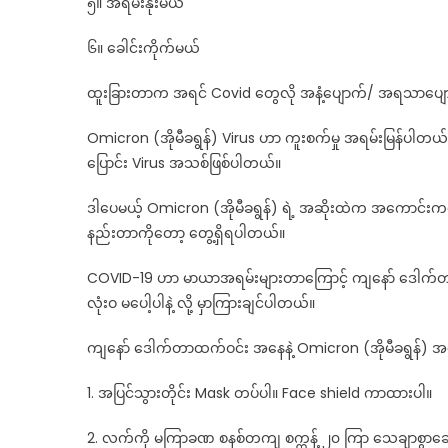
၅။ အရမ်းနုံးမယ်
၆။ ခေါင်းကိုက်မယ်
ထူးခြားတာက အရင် Covid တွေလို အနံ့ပျောက်/ အရသာပျောက်
Omicron (အိုမီခရွန်) Virus ဟာ ကူးစက်မှု အရမ်းမြန်ပါတယ်။ 
ပြောင်း Virus အသစ်ဖြစ်ပါတယ်။
ဒါပေမယ့် Omicron (အိုမီခရွန်) ရဲ့ အဆိုးထဲက အကောင်းကတ
နည်းတာကိုတော့ တွေ့ရှိရပါတယ်။
COVID-19 ဟာ မာယာအရမ်းများတာကြောင့် ကျနော် ဒေါက်တာ
လုံးဝ မပေါ့ပါနဲ့ လို့ မှာကြားချင်ပါတယ်။
ကျနော် ဒေါက်တာထက်ဝင်း အနေနဲ့ Omicron (အိုမီခရွန်) အက
1. အပြင်သွားတိုင်း Mask တပ်ပါ။ Face shield ကာထားပါ။
2. လက်ကို မကြာခဏ စနစ်တကျ စက္ကန့် ၂၀ ကြာ သေချာစွာဆ