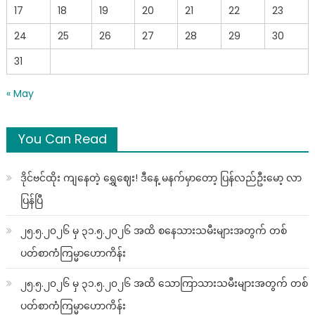
17
18
19
20
21
22
23
24
25
26
27
28
29
30
31
« May
You Can Read
ဒိုင်ဗင်ထိုး ကျနေတဲ့ ရွှေဈေး! ဒီနေ့ မနက်မှာတော့ ပြန်လည်ဦးမော့ လာ
ပြန်ပြီ
၂၅.၅.၂၀၂၆ မှ ၃၁.၅.၂၀၂၆ အထိ စနေသားသမီးများအတွက် တစ်
ပတ်စာကံကြမ္မာဟောကိန်း
၂၅.၅.၂၀၂၆ မှ ၃၁.၅.၂၀၂၆ အထိ သောကြာသားသမီးများအတွက် တစ်
ပတ်စာကံကြမ္မာဟောကိန်း