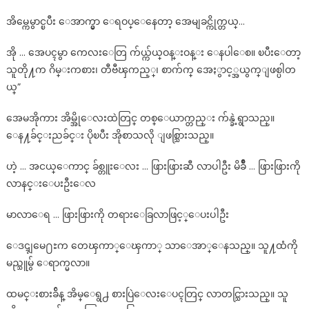
အိမ္ကေမွာင္ၿပီး ေအာက္မွာ ေရဝပ္ေနေတာ့ အေမျခင္ကိုက္တယ္…
အို … အေပၚမွာ ကေလးေတြ က်ယ္က်ယ္ဝန္းဝန္း ေနပါေစ။ ၿပီးေတာ့
သူတို႔က ဂိမ္းကစား၊ တီဗီၾကည့္၊ စာက်က္ အေႏွာင့္အယွက္ျဖစ္ပါတ
ယ္”
အေမအိုကား အိမ္အိုေလးထဲတြင္ တစ္ေယာက္တည္း က်န္ခဲ့ရွာသည္။
ေန႔ခ်င္းညခ်င္း ပိုၿပီး အိုစာသလို ျဖစ္သြားသည္။
ဟဲ့ … အငယ္ေကာင္ ခ်စ္တူးေလး … ဖြားဖြားဆီ လာပါဦး မိခ်ိဳ … ဖြားဖြားကို
လာနင္းေပးဦးေလ
မာလာေရ … ဖြားဖြားကို တရားေခြလာဖြင့္ေပးပါဦး
ေဒၚျမေ႐ႊက တေၾကာ္ေၾကာ္ သာေအာ္ေနသည္။ သူ႔ထံကို
မည္သူမွ် ေရာက္မလာ။
ထမင္းစားခ်ိန္ အိမ္ေရွ႕ စားပြဲေလးေပၚတြင္ လာတင္သြားသည္။ သူ