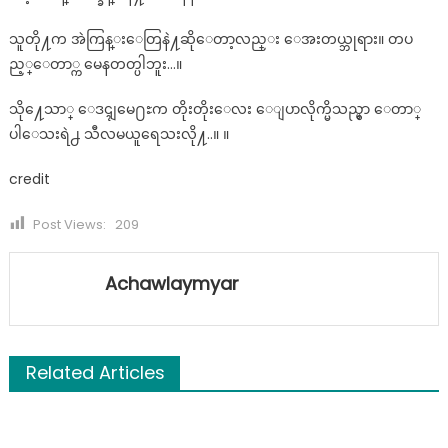
သူတို႔က အဲကြန္းေတြနဲ႔ဆိုေတာ့လည္း ေအးတယ္ဘုရား။ တပ
ည့္ေတာ္က မေနတတ္ပါဘူး…။
သို႔ေသာ္ ေဒၚျမေ႐ႊက တိုးတိုးေလး ေျပာလိုက္မိသည္မွာ ေတာ္
ပါေသးရဲ႕ သီလမယူရေသးလို႔..။ ။
credit
Post Views:
209
Achawlaymyar
Related Articles