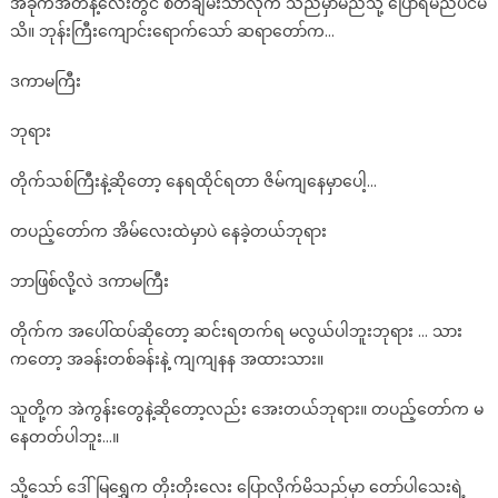
အခိုက်အတန့်လေးတွင် စိတ်ချမ်းသာလိုက် သည်မှာမည်သို့ ပြောရမည်ပင်မ
သိ။ ဘုန်းကြီးကျောင်းရောက်သော် ဆရာတော်က…
ဒကာမကြီး
ဘုရား
တိုက်သစ်ကြီးနဲ့ဆိုတော့ နေရထိုင်ရတာ ဇိမ်ကျနေမှာပေါ့…
တပည့်တော်က အိမ်လေးထဲမှာပဲ နေခဲ့တယ်ဘုရား
ဘာဖြစ်လို့လဲ ဒကာမကြီး
တိုက်က အပေါ်ထပ်ဆိုတော့ ဆင်းရတက်ရ မလွယ်ပါဘူးဘုရား … သား
ကတော့ အခန်းတစ်ခန်းနဲ့ ကျကျနန အထားသား။
သူတို့က အဲကွန်းတွေနဲ့ဆိုတော့လည်း အေးတယ်ဘုရား။ တပည့်တော်က မ
နေတတ်ပါဘူး…။
သို့သော် ဒေါ်မြရွှေက တိုးတိုးလေး ပြောလိုက်မိသည်မှာ တော်ပါသေးရဲ့