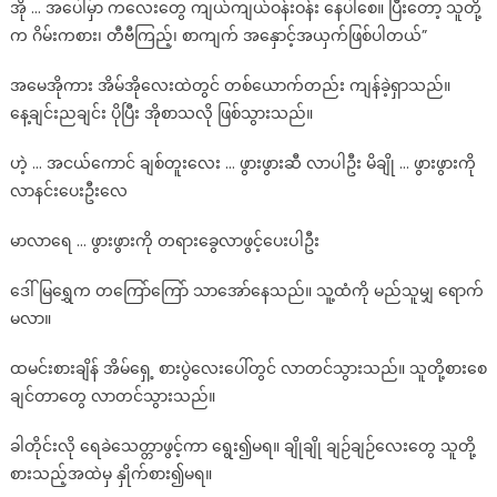
အို … အပေါ်မှာ ကလေးတွေ ကျယ်ကျယ်ဝန်းဝန်း နေပါစေ။ ပြီးတော့ သူတို့
က ဂိမ်းကစား၊ တီဗီကြည့်၊ စာကျက် အနှောင့်အယှက်ဖြစ်ပါတယ်”
အမေအိုကား အိမ်အိုလေးထဲတွင် တစ်ယောက်တည်း ကျန်ခဲ့ရှာသည်။
နေ့ချင်းညချင်း ပိုပြီး အိုစာသလို ဖြစ်သွားသည်။
ဟဲ့ … အငယ်ကောင် ချစ်တူးလေး … ဖွားဖွားဆီ လာပါဦး မိချို … ဖွားဖွားကို
လာနင်းပေးဦးလေ
မာလာရေ … ဖွားဖွားကို တရားခွေလာဖွင့်ပေးပါဦး
ဒေါ်မြရွှေက တကြော်ကြော် သာအော်နေသည်။ သူ့ထံကို မည်သူမျှ ရောက်
မလာ။
ထမင်းစားချိန် အိမ်ရှေ့ စားပွဲလေးပေါ်တွင် လာတင်သွားသည်။ သူတို့စားစေ
ချင်တာတွေ လာတင်သွားသည်။
ခါတိုင်းလို ရေခဲသေတ္တာဖွင့်ကာ ရွေး၍မရ။ ချိုချို ချဉ်ချဉ်လေးတွေ သူတို့
စားသည့်အထဲမှ နှိုက်စား၍မရ။