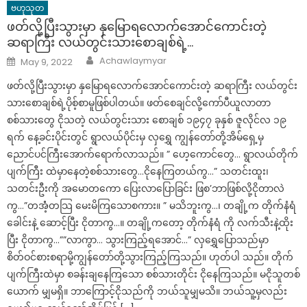
ဗဟုသုတ
ဖတ်လို့ပြီးသွားမှာ နှမြောရလောက်အောင်ကောင်းတဲ့
ဆရာကြီး လယ်တွင်းသားစောချစ်ရဲ့…
Author
Posted
Achawlaymyar
May 9, 2022
on
ဖတ်လို့ပြီးသွားမှာ နှမြောရလောက်အောင်ကောင်းတဲ့ ဆရာကြီး လယ်တွင်း
သားစောချစ်ရဲ့ပိုစ့်စာမူဖြစ်ပါတယ်။ ဖတ်စေချင်လို့ကော်ပီယူလာတာ
စစ်သားတွေ ငိုသတဲ့ လယ်တွင်းသား စောချစ် ၁၉၄၇ ခုနှစ် ဇူလိုင်လ ၁၉
ရက် နေ့ခင်းပိုင်းတွင် ရွာလယ်ပိုင်းမှ လှရွှေ ကျွန်တော်တို့အိမ်ရှေ့မှ
ညောင်ပင်ကြီးအောက်ရောက်လာသည်။ ” ဟေ့ကောင်တွေ… ရွာလယ်တိုက်
ပျက်ကြီး ထဲမှာနေတဲ့စစ်သားတွေ…ငိုနေကြတယ်ကွ…” သတင်းထူး၊
သတင်းဦးကို အမောတကော ပြေးလာပြောခြင်း ဖြစ’ဘာဖြစ်လို့ငိုတာလဲ
ကွ…”တအံံ့တသြ မေးမိကြသောစကား။ ” မသိဘူးကွ…၊ တချို့က တိုက်နံရံ
ခေါင်းနဲ့ ဆောင့်ပြီး ငိုတာကွ…။ တချို့ကတော့ တိုက်နံရံ ကို လက်သီးနဲ့ထိုး
ပြီး ငိုတာကွ…””လာကွာ… သွားကြည့်ရအောင်…” လှရွှေပြောသည်မှာ
စိတ်ဝင်စားစရာမို့ကျွန်တော်တို့သွားကြည့်ကြသည်။ ဟုတ်ပါ သည်။ တိုက်
ပျက်ကြီးထဲမှာ စခန်းချနေကြသော စစ်သားတိုင်း ငိုနေကြသည်။ မငိုသူတစ်
ယောက် မျှမရှိ။ ဘာကြောင့်ငိုသည်ကို ဘယ်သူမျှမသိ။ ဘယ်သူ့မှလည်း