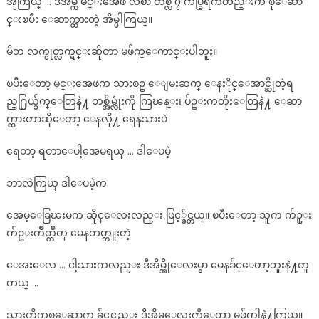
အိုကြယ္ … ဒီအိမ္က မင္းအေဖ လစာ တစ္လ ၇ က်ပ္ခြဲရကတည္းက စုေဆာ
င္းၿပီး ေဆာက္ထားတဲ့ အိမ္ပါကြယ္။
မိဘ လက္ငုတ္လက္ရင္းဆိုတာ မဖ်က္ေကာင္းပါဘူး။
ၿပီးေတာ့ မင္းအေဖက သားစဥ္ ေျမးဆက္ ေနႏိုင္ေအာင္ဆိုတဲ့ရ
ည္႐ြယ္ခ်က္ေတြနဲ႔ တစ္အိမ္လုံးကို ကြၽန္း၊ ပ်ဥ္းကတိုးေတြနဲ႔ ေဆာ
က္ထားတာဆိုေတာ့ ေနလို႔ ရေနသားပဲ
ရေတာ့ ရတာေပါ့အေမရယ္ … ဒါေပမဲ့
ဘာလဲကြယ္ ဒါေပမဲ့က
အေမ့ေခြၽးမက ဆိုင္ေလးလည္း ဖြင့္ခ်င္တယ္။ ၿပီးေတာ့ သူက က်ဥ္း
က်ဥ္းက်ဳတ္က်ဳတ္ မေနတတ္ဘူးတဲ့
ေအးေလ … ငါ့သားကလည္း ဒီအိမ္အိုေလးမွာ မေနခ်င္ေတာ့ဘူးနဲ႔တူ
တယ္ …
သားတိုက္သစ္ေဆာက္ ခ်င္ရင္လည္း ဒီအိမ္ေလးကိုေတာ့ မဖ်က္ပါနဲ႔ကြယ္။