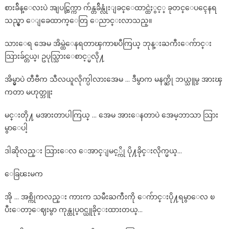
စားခ်ိန္ေလးပဲ အျပင္ထြက္ကာ က်န္တခ်ိန္လုံးျခင္ေထာင္ထဲႏွင့္ ခုတင္ေပၚေနရ
သည္မွာ ေျခေထာက္ေတြ ေညာင္းလာသည္။
သားေရ အေမ အိမ္ထဲေနရတာၾကာၿပီကြယ္ ဘုန္းႀကီးေက်ာင္း
သြားခ်င္တယ္၊ ဥပုသ္သြားေစာင့္မလို႔
အိမ္မွာပဲ တီဗီက သီလယူလိုက္ပါလားအေမ … ဒီမွာက မနက္ဆို ဘယ္သူမွ အားၾ
ကတာ မဟုတ္ဘူး
မင္းတို႔ မအားတာပါကြယ္ … အေမ အားေနတာပဲ အေမ့ဘာသာ သြား
မွာေပါ့
ဒါဆိုလည္း သြားေလ ေအာင္ျမင့္ကို ပို႔ခိုင္းလိုက္မယ္…
ေခြၽးမက
အို … အစ္ကိုကလည္း ကားက သမီးႀကီးကို ေက်ာင္းပို႔ရမွာေလ ၿ
ပီးေတာ့ေဈးမွာ ကုန္ထုပ္ဝင္ယူခိုင္းထားတယ္…