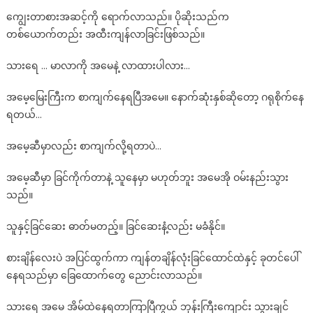
ကျွေးတာစားအဆင့်ကို ရောက်လာသည်။ ပိုဆိုးသည်က
တစ်ယောက်တည်း အထီးကျန်လာခြင်းဖြစ်သည်။
သားရေ … မာလာကို အမေနဲ့ လာထားပါလား…
အမေ့မြေးကြီးက စာကျက်နေရပြီအမေ။ နောက်ဆုံးနှစ်ဆိုတော့ ဂရုစိုက်နေ
ရတယ်…
အမေ့ဆီမှာလည်း စာကျက်လို့ရတာပဲ…
အမေ့ဆီမှာ ခြင်ကိုက်တာနဲ့ သူနေမှာ မဟုတ်ဘူး အမေအို ဝမ်းနည်းသွား
သည်။
သူနှင့်ခြင်ဆေး ဓာတ်မတည့်။ ခြင်ဆေးနံ့လည်း မခံနိုင်။
စားချိန်လေးပဲ အပြင်ထွက်ကာ ကျန်တချိန်လုံးခြင်ထောင်ထဲနှင့် ခုတင်ပေါ်
နေရသည်မှာ ခြေထောက်တွေ ညောင်းလာသည်။
သားရေ အမေ အိမ်ထဲနေရတာကြာပြီကွယ် ဘုန်းကြီးကျောင်း သွားချင်