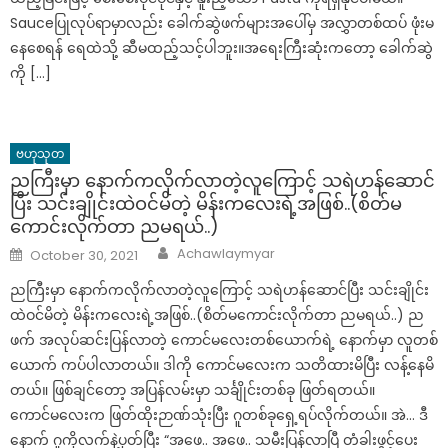
Sauceပြုလုပ်ရာမှာလည်း ခေါက်ဆွဲဖက်များအပေါ်မှ အလွှာတစ်ထပ် ဖုံးမ
နေစေရန် ရေထဲသို့ ဆီမထည့်သင့်ပါဘူး။အရေးကြီးဆုံးကတော့ ခေါက်ဆွဲ
ကို […]
ဗဟုသုတ
ညကြီးမှာ နောက်ကလိုက်လာတဲ့လူကြောင့် သရဲဟန်ဆောင်
ပြီး သင်းချိုင်းထဲဝင်မိတဲ့ မိန်းကလေးရဲ့အဖြစ်..(စိတ်မ
ကောင်းလိုက်တာ ညမရယ်..)
Author
Posted
Achawlaymyar
October 30, 2021
on
ညကြီးမှာ နောက်ကလိုက်လာတဲ့လူကြောင့် သရဲဟန်ဆောင်ပြီး သင်းချိုင်း
ထဲဝင်မိတဲ့ မိန်းကလေးရဲ့အဖြစ်..(စိတ်မကောင်းလိုက်တာ ညမရယ်..) ည
ဖက် အလုပ်ဆင်းပြန်လာတဲ့ ကောင်မလေးတစ်ယောက်ရဲ့ နောက်မှာ လူတစ်
ယောက် ကပ်ပါလာတယ်။ ဒါကို ကောင်မလေးက သတိထားမိပြီး လန့်နေမိ
တယ်။ ဖြစ်ချင်တော့ အပြန်လမ်းမှာ သင်္ချိုင်းတစ်ခု ဖြတ်ရတယ်။
ကောင်မလေးက ဖြတ်ထိုးဉာဏ်သုံးပြီး ဂူတစ်ခုရှေ့ရပ်လိုက်တယ်။ အဲ… ဒီ
နောက် ဂူကိုလက်နဲ့ပုတ်ပြီး “အဖေ.. အဖေ.. သမီးပြန်လာပြီ တံခါးဖွင့်ပေး