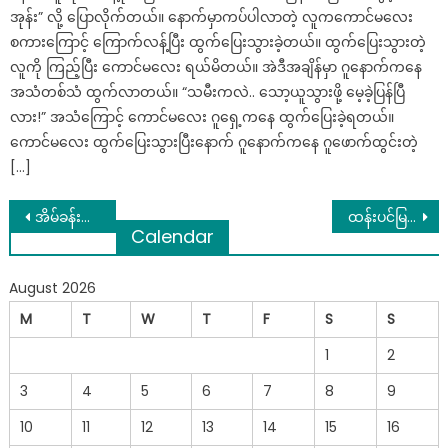
အုန်း” လို့ ပြောလိုက်တယ်။ နောက်မှာကပ်ပါလာတဲ့ လူကကောင်မလေး
စကားကြောင့် ကြောက်လန့်ပြီး ထွက်ပြေးသွားခဲ့တယ်။ ထွက်ပြေးသွားတဲ့
လူကို ကြည့်ပြီး ကောင်မလေး ရယ်မိတယ်။ အဲဒီအချိန်မှာ ဂူနောက်ကနေ
အသံတစ်သံ ထွက်လာတယ်။ “သမီးကလဲ.. သော့ယူသွားဖို့ မေ့ခဲ့ပြန်ပြီ
လား!” အသံကြောင့် ကောင်မလေး ဂူရှေ့ကနေ ထွက်ပြေးခဲ့ရတယ်။
ကောင်မလေး ထွက်ပြေးသွားပြီးနောက် ဂူနောက်ကနေ ဂူဖောက်ထွင်းတဲ့
[…]
Post
အိမ်ခန်းထဲမှ မကောင်းတဲ့ အနံ့အသက်များ ရှင်းလင်းနည်း
ထန်းပင်မြစ် ဆိုတာ ထန်းပင်ကြီးရဲ့ အမြစ်လား… မသိသေးသူများ အတွက် တင်ပေးလိုက်တာပါ…
Calendar
navigation
August 2026
M
T
W
T
F
S
S
1
2
3
4
5
6
7
8
9
10
11
12
13
14
15
16