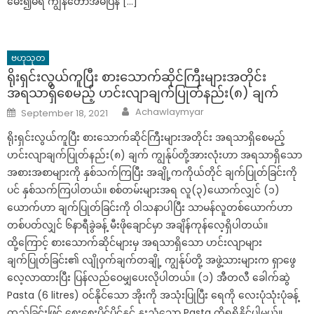
မေး၍မရ ကျွန်တော်အိမ်ပြန် […]
ဗဟုသုတ
ရိုးရှင်းလွယ်ကူပြီး စားသောက်ဆိုင်ကြီးများအတိုင်း
အရသာရှိစေမည့် ဟင်းလျာချက်ပြုတ်နည်း(၈) ချက်
Author
Posted
Achawlaymyar
September 18, 2021
on
ရိုးရှင်းလွယ်ကူပြီး စားသောက်ဆိုင်ကြီးများအတိုင်း အရသာရှိစေမည့်
ဟင်းလျာချက်ပြုတ်နည်း(၈) ချက် ကျွန်ုပ်တို့အားလုံးဟာ အရသာရှိသော
အစားအစာများကို နှစ်သက်ကြပြီး အချို့ကကိုယ်တိုင် ချက်ပြုတ်ခြင်းကို
ပင် နှစ်သက်ကြပါတယ်။ စစ်တမ်းများအရ လူ(၃)ယောက်လျှင် (၁)
ယောက်ဟာ ချက်ပြုတ်ခြင်းကို ဝါသနာပါပြီး သာမန်လူတစ်ယောက်ဟာ
တစ်ပတ်လျှင် ၆နာရီခွဲခန့် မီးဖိုချောင်မှာ အချိန်ကုန်လေ့ရှိပါတယ်။
ထို့ကြောင့် စားသောက်ဆိုင်များမှ အရသာရှိသော ဟင်းလျာများ
ချက်ပြုတ်ခြင်း၏ လျိုဝှက်ချက်တချို့ ကျွန်ုပ်တို့ အဖွဲ့သားများက ရှာဖွေ
လေ့လာထားပြီး ပြန်လည်ဝေမျှပေးလိုပါတယ်။ (၁) အီတလီ ခေါက်ဆွဲ
Pasta (6 litres) ဝင်နိုင်သော အိုးကို အသုံးပြုပြီး ရေကို လေးပုံသုံးပုံခန့်
ထည့်ခြင်းဖြင့် စေးစေးပိုင်ပိုင်နှင့် နူးညံ့သော Pasta ကိုရရှိနိုင်ပါမယ်။