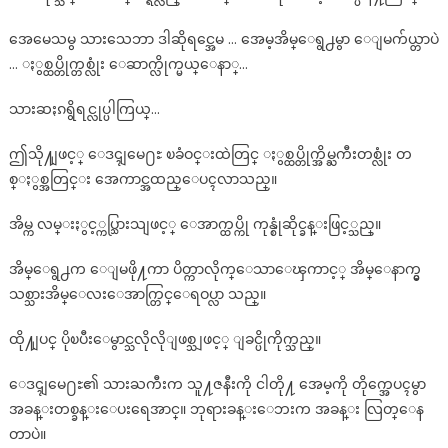
အေမေသမွ သားသေဘာ ဒါဆိုရင္အေမ … အေမ့အိမ္ေရွ႕မွာ ေျမက်ယ္တာပဲ
… ႏွစ္ထပ္တိုက္တစ္လုံး ေဆာက္လိုက္မယ္ေနာ္…
သားဆႏၵရွိရင္လုပ္ပါကြယ္…
ဤသို႔ျဖင့္ ေဒၚျမေ႐ႊ ၿခံဝင္းထဲတြင္ ႏွစ္ထပ္တိုက္အိမ္ႀကီးတစ္လုံး တ
စ္ႏွစ္အတြင္း အေကာင္အထည္ေပၚလာသည္။
အိမ္က လမ္းႏွင့္ကပ္သြားသျဖင့္ ေအာက္ထပ္ကို ကုန္စုံဆိုင္ခန္းဖြင့္သည္။
အိမ္ေရွ႕က ေျမဖို႔ကာ ပိတ္ကာလိုက္ေသာေၾကာင့္ အိမ္ေနာက္မွ
သစ္သားအိမ္ေလးေအာက္တြင္ေရဝပ္လာ သည္။
ထို႔ျပင္ ပိုၿပီးေမွာင္သလိုလိုျဖစ္သျဖင့္ ျခင္ပိုကိုက္သည္။
ေဒၚျမေ႐ႊ၏ သားႀကီးက သူ႔ဇနီးကို ငါတို႔ အေမ့ကို တိုက္အေပၚမွာ
အခန္းတစ္ခန္းေပးရေအာင္။ ဘုရားခန္းေဘးက အခန္း လြတ္ေန
တာပဲ။