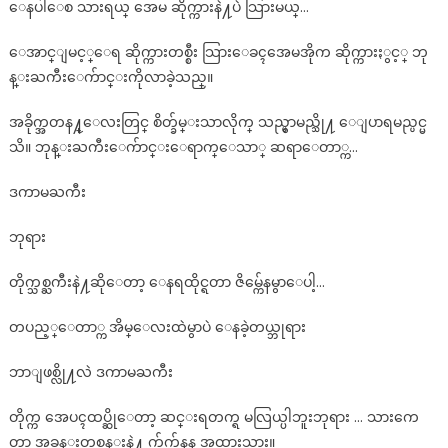
ေနပါေစ သားရယ္ အေမ ဆိုက္ကားနဲ႔ပဲ သြားမယ္…
ေအာင္ျမင့္ေရ ဆိုက္ကားတစ္စီး သြားေခၚအေမအိုက ဆိုက္ကားႏွင့္ ဘု
န္းႀကီးေက်ာင္းကိုလာခဲ့သည္။
အခိုက္အတန႔္ေလးတြင္ စိတ္ခ်မ္းသာလိုက္ သည္မွာမည္သို႔ ေျပာရမည္ပင္မ
သိ။ ဘုန္းႀကီးေက်ာင္းေရာက္ေသာ္ ဆရာေတာ္က…
ဒကာမႀကီး
ဘုရား
တိုက္သစ္ႀကီးနဲ႔ဆိုေတာ့ ေနရထိုင္ရတာ ဇိမ္က်ေနမွာေပါ့…
တပည့္ေတာ္က အိမ္ေလးထဲမွာပဲ ေနခဲ့တယ္ဘုရား
ဘာျဖစ္လို႔လဲ ဒကာမႀကီး
တိုက္က အေပၚထပ္ဆိုေတာ့ ဆင္းရတက္ရ မလြယ္ပါဘူးဘုရား … သားကေ
တာ့ အခန္းတစ္ခန္းနဲ႔ က်က်နန အထားသား။