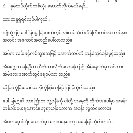
ပဲ … နှစ်ထပ်တိုက်တစ်လုံး ဆောက်လိုက်မယ်နော်…
သားဆန္ဒရှိရင်လုပ်ပါကွယ်…
ဤသို့ဖြင့် ဒေါ်မြရွှေ ခြံဝင်းထဲတွင် နှစ်ထပ်တိုက်အိမ်ကြီးတစ်လုံး တစ်နှစ်
အတွင်း အကောင်အထည်ပေါ်လာသည်။
အိမ်က လမ်းနှင့်ကပ်သွားသဖြင့် အောက်ထပ်ကို ကုန်စုံဆိုင်ခန်းဖွင့်သည်။
အိမ်ရှေ့က မြေဖို့ကာ ပိတ်ကာလိုက်သောကြောင့် အိမ်နောက်မှ သစ်သား
အိမ်လေးအောက်တွင်ရေဝပ်လာ သည်။
ထို့ပြင် ပိုပြီးမှောင်သလိုလိုဖြစ်သဖြင့် ခြင်ပိုကိုက်သည်။
ဒေါ်မြရွှေ၏ သားကြီးက သူ့ဇနီးကို ငါတို့ အမေ့ကို တိုက်အပေါ်မှာ အခန်း
တစ်ခန်းပေးရအောင်။ ဘုရားခန်းဘေးက အခန်း လွတ်နေတာပဲ။
အိမ်ကမှောင်ပြီး အောက်မှာ ရေဝပ်နေတော့ အမေခြင်ကိုက်တယ်…