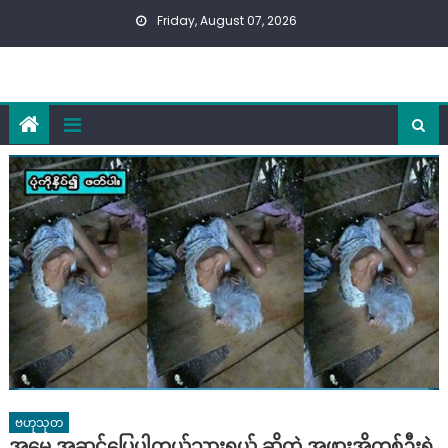
Skip
Friday, August 07, 2026
to
content
ဗဟုသုတ
အမေ အဆင်ပြေပါတယ်သားရယ် ဆိုတဲ့ အဖွားအိုတစ်ဦးရဲ့