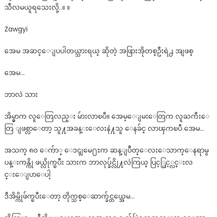
သီလမယူရသေးလို့..။ ။
Zawgyi
အေမ အဆင္ေျပပါတယ္သားရယ္ ဆိုတဲ့ အဖြားအိုတစ္ဦးရဲ႕ အျဖစ္
အေမ…
ဘာလဲ သား
အိမ္မွာက လူေတြလည္း မ်ားလာၿပီ။ အေမ့ေျမးေတြက လူႀကီးေ
တြ ျဖစ္လာေတာ့ သူ႔အခန္းေလးနဲ႔သူ ေနခ်င္ လာၾကၿပီ အေမ…
အသက္ ၈၀ ေက်ာ္ ေဒၚျမေ႐ႊက ဆန္ျပဳတ္ေလးေသာက္ေနရာမွ
ပန္းကန္ကို ဖယ္လိုက္ၿပီး သားက ဘာလုပ္ခ်င္လို႔လဲကြယ္ ပြင့္ပြင့္လင္းလ
င္းေျပာေပါ့
ဒီအိမ္ကိုဖ်က္ၿပီးေတာ့ တိုက္သစ္ေဆာက္ခ်င္တယ္အေမ…