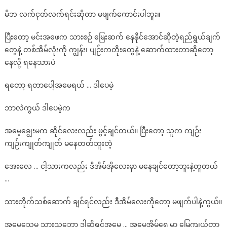
မိဘ လက်ငုတ်လက်ရင်းဆိုတာ မဖျက်ကောင်းပါဘူး။
ပြီးတော့ မင်းအဖေက သားစဉ် မြေးဆက် နေနိုင်အောင်ဆိုတဲ့ရည်ရွယ်ချက်
တွေနဲ့ တစ်အိမ်လုံးကို ကျွန်း၊ ပျဉ်းကတိုးတွေနဲ့ ဆောက်ထားတာဆိုတော့
နေလို့ ရနေသားပဲ
ရတော့ ရတာပေါ့အမေရယ် … ဒါပေမဲ့
ဘာလဲကွယ် ဒါပေမဲ့က
အမေ့ချွေးမက ဆိုင်လေးလည်း ဖွင့်ချင်တယ်။ ပြီးတော့ သူက ကျဉ်း
ကျဉ်းကျုတ်ကျုတ် မနေတတ်ဘူးတဲ့
အေးလေ … ငါ့သားကလည်း ဒီအိမ်အိုလေးမှာ မနေချင်တော့ဘူးနဲ့တူတယ်
…
သားတိုက်သစ်ဆောက် ချင်ရင်လည်း ဒီအိမ်လေးကိုတော့ မဖျက်ပါနဲ့ကွယ်။
အမေသေမှ သားသဘော ဒါဆိုရင်အမေ … အမေ့အိမ်ရှေ့မှာ မြေကျယ်တာ