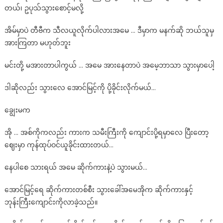
တယ်၊ ဥပုသ်သွားစောင့်မလို့
အိမ်မှာပဲ တီဗီက သီလယူလိုက်ပါလားအမေ … ဒီမှာက မနက်ဆို ဘယ်သူမှ
အားကြတာ မဟုတ်ဘူး
မင်းတို့ မအားတာပါကွယ် … အမေ အားနေတာပဲ အမေ့ဘာသာ သွားမှာပေါ့
ဒါဆိုလည်း သွားလေ အောင်မြင့်ကို ပို့ခိုင်းလိုက်မယ်…
ချွေးမက
အို … အစ်ကိုကလည်း ကားက သမီးကြီးကို ကျောင်းပို့ရမှာလေ ပြီးတော့
ဈေးမှာ ကုန်ထုပ်ဝင်ယူခိုင်းထားတယ်…
နေပါစေ သားရယ် အမေ ဆိုက်ကားနဲ့ပဲ သွားမယ်…
အောင်မြင့်ရေ ဆိုက်ကားတစ်စီး သွားခေါ်အမေအိုက ဆိုက်ကားနှင့်
ဘုန်းကြီးကျောင်းကိုလာခဲ့သည်။