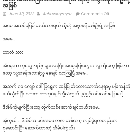
အဖြစ်
Posted
Author
on
June 30, 2022
Achawlaymyar
Comments Off
on
အမေ
အမေ အဆင်ပြေပါတယ်သားရယ် ဆိုတဲ့ အဖွားအိုတစ်ဦးရဲ့ အဖြစ်
အဆင်ပြေ
ပါ
အမေ…
တယ်
သား
ဘာလဲ သား
ရယ်
ဆို
အိမ်မှာက လူတွေလည်း များလာပြီ။ အမေ့မြေးတွေက လူကြီးတွေ ဖြစ်လာ
တဲ့
တော့ သူ့အခန်းလေးနဲ့သူ နေချင် လာကြပြီ အမေ…
အဖွား
အို
အသက် ၈၀ ကျော် ဒေါ်မြရွှေက ဆန်ပြုတ်လေးသောက်နေရာမှ ပန်းကန်ကို
တစ်
ဖယ်လိုက်ပြီး သားက ဘာလုပ်ချင်လို့လဲကွယ် ပွင့်ပွင့်လင်းလင်းပြောပေါ့
ဦး
ရဲ့
ဒီအိမ်ကိုဖျက်ပြီးတော့ တိုက်သစ်ဆောက်ချင်တယ်အမေ…
အဖြစ်
အိုကွယ် … ဒီအိမ်က မင်းအဖေ လစာ တစ်လ ၇ ကျပ်ခွဲရကတည်းက
စုဆောင်းပြီး ဆောက်ထားတဲ့ အိမ်ပါကွယ်။