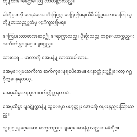
တို႔စားေစခ်င္တာေတြ လာတင္သြားသည္။
ခါတိုင္းလို ေရခဲေသတၱာဖြင့္ကာ ေ႐ြး၍မရ။ ခ်ိဳခ်ိဳ ခ်ဥ္ခ်ဥ္ေလးေတြ သူ
တို႔စားသည့္အထဲမွ ႏႈိက္စား၍မရ။
ေကြၽးတာစားအဆင့္ကို ေရာက္လာသည္။ ပိုဆိုးသည္က တစ္ေယာက္တည္း
အထီးက်န္လာျခင္းျဖစ္သည္။
သားေရ … မာလာကို အေမနဲ႔ လာထားပါလား…
အေမ့ေျမးႀကီးက စာက်က္ေနရၿပီအေမ။ ေနာက္ဆုံးႏွစ္ဆိုေတာ့ ဂ႐ု
စိုက္ေနရတယ္…
အေမ့ဆီမွာလည္း စာက်က္လို႔ရတာပဲ…
အေမ့ဆီမွာ ျခင္ကိုက္တာနဲ႔ သူေနမွာ မဟုတ္ဘူး အေမအို ဝမ္းနည္းသြားသ
ည္။
သူႏွင့္ျခင္ေဆး ဓာတ္မတည့္။ ျခင္ေဆးနံ႔လည္း မခံႏိုင္။