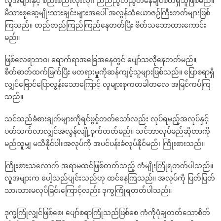
လူအများနှင့် စည်းစည်းလုံးလုံး၊ ညီညီညွတ်ညွတ်နေချင်စိတ်ရှိသူဖြစ်မည်။
မိသားစုဆွေမျိုးသားချင်းများအပေါ် အလွန်သံယောဇဉ်ကြီးတတ်များဖြစ်
ကြသည်။ တည်တည်ကြည်ကြည်နေတတ်ပြီး စိတ်သဘောထားကောင်း
မည်။
ဖြစ်လေရာဘဝ၊ ရောက်ရာအခြေအနေတွင် ပျော်သလိုနေတတ်မည်။
စိတ်ဓာတ်ထက်မြက်ပြီး မတရားမှုကိုဆန်ကျင့်သူများဖြစ်သည်။ ပြောစရာရှိ
လျှင်ဗြောင်ပြောလွန်းသောကြောင့် လူများစုကတခါတလေ အမြင်ကပ်ကြ
သည်။
သင်သည်ခံစားချက်များကိုရင်ဖွင့်တတ်သော်လည်း လုပ်ရမည့်အလုပ်နှင့်
ပတ်သက်လာလျှင်အလွန်လျို့ဝှက်တတ်မည်။ သင်ဘာလုပ်မည်ဆိုတာကို
မည်သူမျှ မသိနိုင်ပါ။အလုပ်ကို အပင်ပန်းခံလုပ်နိုင်မည်၊ ကြိုးစားသည်။
ကြိုးစားသလောက် အရာမထင်ဖြစ်တတ်သည့် ကံမျိုးကြုံရတတ်ပါသည်။
လူအများက ပေါ့သည်ပျင်းသည်ဟု ထင်နေကြသည်။ အလုပ်ကို ပြတ်ပြတ်
သားသားမလုပ်ခြင်းကြောင့်လည်း ဒုက္ခကြုံရတတ်ပါသည်။
ဒုက္ခကြုံလျှင်ဖြစ်စေ၊ ပျော်စရာကြုံသည်ဖြစ်စေ ကံကိုပုံချတတ်သောစိတ်