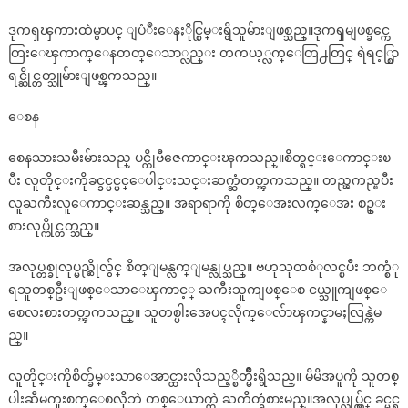
ဒုကၡၾကားထဲမွာပင္ ျပံဳးေနႏိုင္စြမ္းရွိသူမ်ားျဖစ္သည္။ဒုကၡမျဖစ္ခင္ကေ
တြးေၾကာက္ေနတတ္ေသာ္လည္း တကယ့္လက္ေတြ႕တြင္ ရဲရင့္စြာ
ရင္ဆိုင္တတ္သူမ်ားျဖစ္ၾကသည္။
ေစန
စေနသားသမီးမ်ားသည္ ပင္ကိုဗီဇေကာင္းၾကသည္။စိတ္ရင္းေကာင္းၿ
ပီး လူတိုင္းကိုခင္ခင္မင္မင္ေပါင္းသင္းဆက္ဆံတတ္ၾကသည္။ တည္ၾကည္ၿပီး
လူႀကီးလူေကာင္းဆန္သည္။ အရာရာကို စိတ္ေအးလက္ေအး စဥ္း
စားလုပ္ကိုင္တတ္သည္။
အလုပ္တစ္ခုလုပ္မည္ဆိုလွ်င္ စိတ္ျမန္လက္ျမန္လုပ္သည္။ ဗဟုသုတစံုလင္ၿပီး ဘက္စံု
ရသူတစ္ဦးျဖစ္ေသာေၾကာင့္ ႀကီးသူကျဖစ္ေစ ငယ္သူကျဖစ္ေ
စေလးစားတတ္ၾကသည္။ သူတစ္ပါးအေပၚလိုက္ေလ်ာၾကင္နာမႈလြန္ကဲမ
ည္။
လူတိုင္းကိုစိတ္ခ်မ္းသာေအာင္ထားလိုသည့္စိတ္မ်ိဳးရွိသည္။ မိမိအပူကို သူတစ္
ပါးဆီမကူးစက္ေစလိုဘဲ တစ္ေယာက္ထဲ ႀကိတ္ခံစားမည္။အလုပ္လုပ္လွ်င္ ခင္မင္ရ