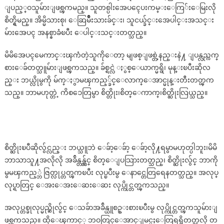
ျပည့္ဝသူမ်ားျဖစ္ၾကမည္။ သူတစ္ပါးအေပၚေပးကမ္းေကြ်းေမြးလို
မ်ား၏
စိတ္ရွိမည္။ အိမ္မိသားစု၊ ေဆြမ်ိဳးသားခ်င္း၊ သူငယ္ခ်င္းအေပါင္းအသင္း
စိ
မ်ားအေပၚ အနစ္နာခံၿပီး ေပါင္းသင္းတတ္သည္။
တ္ေ
န
မိမိအေပၚမေကာင္းၾကံတဲ့သူကိုေတာ့ မျဖစ္ျဖစ္တဲ့နည္းနဲ႔ ျပန္လည္လက္
စိ
စားေခ်တတ္သူမ်ားျဖစ္ၾကသည္။ ခ်စ္ရင္လဲ ႏွစ္ေယာက္မရွိ၊ မုန္းၿပီးဆိုလ
တ္
ထားႏွ
ည္း ဘယ္လိုမွကို မ်က္ႏွာမၾကည့္ခ်င္ေလာက္ေအာင္မုန္းတီးတတ္ၾက
င့္
သည္။ ဘာမဟုတ္တဲ့ ကိစၥေတြမွာ စိတ္တိုး၊စိတ္ေကာက္၊စိတ္ဆိုးလြယ္သည္။
စ႐ို
က္
စိတ္ဆိုးၿပီဆိုလွ်င္လည္း ဘယ္သူဘဲ ေခ်ာ့ေခ်ာ့ ေခ်ာ့လို႔ရမွာမဟုတ္ပါဘူး၊မိမိ
ဘာသာသူ႔အလိုလို အခ်ိန္တန္လွ်င္ စိတ္ေျပသြားတတ္သည္၊ စိတ္ဆိုးလွ်င္ ဘာကို
မွမၾကည့္ဘဲ ဇြတ္လုပ္တတ္ၾကၿပီး လုပ္ၿပီးမွ ေနာင္တေတြရေနတတ္သည္။ အလုပ္
လုပ္ရာတြင္ ေအးေအးေဆးေဆး လုပ္ကိုင္တတ္ၾကသည္။
အလုပ္တစ္ခုလုပ္မည္ဆိုလွ်င္ ေသခ်ာအခ်ိန္ယူစဥ္းစားၿပီးမွ လုပ္ကိုင္တတ္ၾကသူမ်ားျ
ဖစ္ၾကသည္။ ထိုေၾကာင့္ ဘဝတြင္ေအာင္ျမင္မႈေတြရရွိတတ္သလို တ