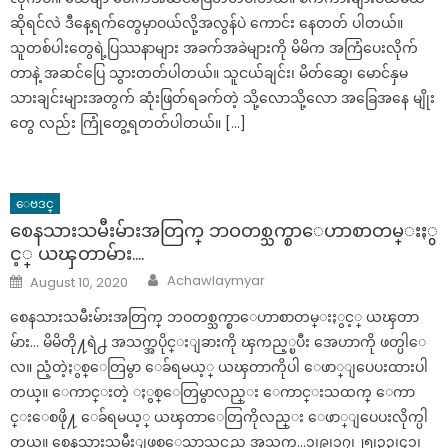
ဆိုရင်လဲ ဒီနေ့ရက်တွေမှာဝယ်လို့အလွန်ပဲ ကောင်း နေတတ် ပါတယ်။
သူတစ်ပါးတွေရဲ့ပြဿနာများ အခက်အခဲများကို မိမိက အကြံပေးလိုက်
တာနဲ့ အဆင်ပြေ သွားတတ်ပါတယ်။ သူငယ်ချင်း၊ မိတ်ဆွေ၊ မောင်နှမ
သားချင်းများအတွက် ဆုံးဖြတ်ရခက်တဲ့ သို့လောသို့လော အခြေအနေ မျိုး
တွေ လည်း ကြုံတွေ့ရတတ်ပါတယ်။ […]
ေဗဒင္
စေနသားသမီးမ်ားအတြက္ ဘဝတစ္သက္စာေဟာစာတမ္းႏွ
င့္ ယၾတာမ်ား….
Author
Posted
Achawlaymyar
August 10, 2020
on
စေနသားသမီးမ်ားအတြက္ ဘဝတစ္သက္စာေဟာစာတမ္းႏွင့္ ယၾတာ
မ်ား… မိမိတို႔ရဲ႕ အသက္အပိုင္းျခားကို ၾကည့္ၿပီး အေဟာကို ဖတ္ပါေ
လ။ ညံ့တဲ့ႏွစ္ေတြမွာ ေခ်ရမယ့္ ယၾတာကိုပါ ေဖာ္ျပေပးထားပါ
တယ္။ ေကာင္းတဲ့ ႏွစ္ေတြမွာလည္း ေကာင္းသထက္ ေကာ
င္းေစဖို႔ ေခ်ရမယ့္ ယၾတာေတြကိုလည္း ေဖာ္ျပေပးလိုက္ပါ
တယ္။ စေနသားသမီးျဖစ္ေသာသင္သည္ အသက္…၁၊၉၊၁၇၊၂၅၊၃၃၊၄၁၊