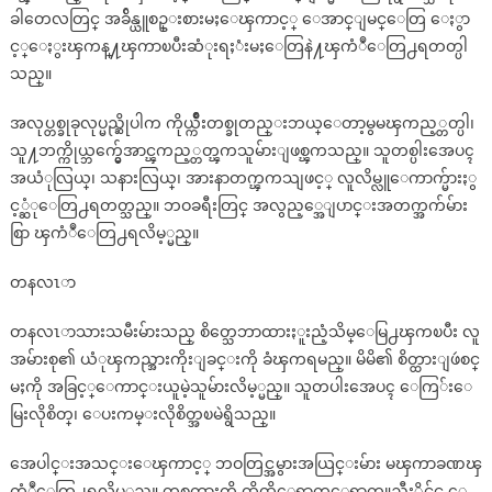
ခါတေလတြင္ အခ်ိန္ယူစဥ္းစားမႈေၾကာင့္ ေအာင္ျမင္ေတြ ေႏွာ
င့္ေႏွးၾကန္႔ၾကာၿပီးဆံုးရႈံးမႈေတြနဲ႔ၾကံဳေတြ႕ရတတ္ပါ
သည္။
အလုပ္တစ္ခုခုလုပ္မည္ဆိုပါက ကိုယ္က်ိဳးတစ္ခုတည္းဘယ္ေတာ့မွမၾကည့္တတ္ပါ၊
သူ႔ဘက္ကိုယ္ဘက္မွ်ေအာင္ၾကည့္တတ္ၾကသူမ်ားျဖစ္ၾကသည္။ သူတစ္ပါးအေပၚ
အယံုလြယ္၊ သနားလြယ္၊ အားနာတက္ၾကသျဖင့္ လူလိမ္လူေကာက္မ်ားႏွ
င့္ဆံုေတြ႕ရတတ္သည္။ ဘဝခရီးတြင္ အလွည့္အေျပာင္းအတက္အက်မ်ား
စြာ ၾကံဳေတြ႕ရလိမ့္မည္။
တနလၤာ
တနလၤာသားသမီးမ်ားသည္ စိတ္သေဘာထားႏူးညံ့သိမ္ေမြ႕ၾကၿပီး လူ
အမ်ားစု၏ ယံုၾကည္အားကိုးျခင္းကို ခံၾကရမည္။ မိမိ၏ စိတ္ထားျဖဴစင္
မႈကို အခြင့္ေကာင္းယူမဲ့သူမ်ားလိမ့္မည္။ သူတပါးအေပၚ ေကြ်းေ
မြးလိုစိတ္၊ ေပးကမ္းလိုစိတ္အၿမဲရွိသည္။
အေပါင္းအသင္းေၾကာင့္ ဘဝတြင္အမွားအယြင္းမ်ား မၾကာခဏၾ
ကံဳေတြ႕ရလိမ့္မည္။ တစ္ဖက္သားကို ထိထိေရာက္ေရာက္ကူညီႏိုင္လွ်င္ ေ