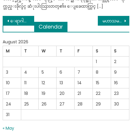
က္တည္းခိုလ်ွင္ ဆံုးပါးသြားတတ္၏။ ေျခေထာက္တြင္ […]
Post
ေရာဂါစံုေပ်ာက္သည္ဟု ေရပန္းစားလာေသာ ေရေႏြး….
မဟာသမယသုတ္ ေတာ္ပူေဇာ္ေနတဲ့ အမတစ္ေယာက္ရဲ႕ထူးဆန္းအားက်ဖြယ္ရာ ကိုယ္ေတြ႔ျဖစ္ရပ္
Calendar
navigation
August 2026
M
T
W
T
F
S
S
1
2
3
4
5
6
7
8
9
10
11
12
13
14
15
16
17
18
19
20
21
22
23
24
25
26
27
28
29
30
31
« May