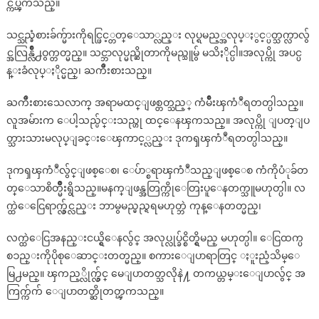
င္ကပ္ၾကသည္။
သင္သည္ခံစားခ်က္မ်ားကိုရင္ဖြင့္တတ္ေသာ္လည္း လုပ္ရမည့္အလုပ္ႏွင့္ပတ္သက္လာလွ်
င္အလြန္လ်ိဳ႕ဝွက္တတ္မည္။ သင္ဘာလုပ္မည္ဆိုတာကိုမည္သူမွ် မသိႏိုင္ပါ။အလုပ္ကို အပင္ပ
န္းခံလုပ္ႏိုင္မည္၊ ႀကိဳးစားသည္။
ႀကိဳးစားသေလာက္ အရာမထင္ျဖစ္တတ္သည့္ ကံမ်ိဳးၾကံဳရတတ္ပါသည္။
လူအမ်ားက ေပါ့သည္ပ်င္းသည္ဟု ထင္ေနၾကသည္။ အလုပ္ကို ျပတ္ျပ
တ္သားသားမလုပ္ျခင္းေၾကာင့္လည္း ဒုကၡၾကံဳရတတ္ပါသည္။
ဒုကၡၾကံဳလွ်င္ျဖစ္ေစ၊ ေပ်ာ္စရာၾကံဳသည္ျဖစ္ေစ ကံကိုပံုခ်တ
တ္ေသာစိတ္မ်ိဳးရွိသည္။မနက္ျဖန္အတြက္ကိုေတြးပူေနတက္သူမဟုတ္ပါ။ လ
က္ထဲေငြေရာက္လွ်င္လည္း ဘာမွမည္မည္ရရမဟုတ္ဘဲ ကုန္ေနတတ္မည္၊
လက္ထဲေငြအနည္းငယ္ရွိေနလွ်င္ အလုပ္လုပ္ခ်င္စိတ္ရွိမည္ မဟုတ္ပါ။ ေငြထက္ပ
စၥည္းကိုပိုစုေဆာင္းတတ္မည္။ စကားေျပာရာတြင္ ႏူးညံ့သိမ္ေ
မြ႕မည္။ ၾကည့္လိုက္လွ်င္ မေျပာတတ္သလိုနဲ႔ တကယ္တမ္းေျပာလွ်င္ အ
ကြက္က်က် ေျပာတတ္ဆိုတတ္ၾကသည္။