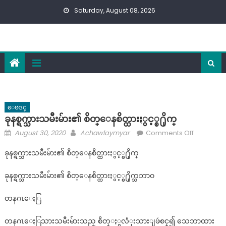
Skip
Saturday, August 08, 2026
to
content
ေဗဒင္
ခုနစ္ရက္သားသမီးမ်ား၏ စိတ္ေနစိတ္ထားႏွင့္စ႐ိုက္
Posted
Author
on
August 30, 2020
Achawlaymyar
Comments Off
on
ခု
ခုနစ္ရက္သားသမီးမ်ား၏ စိတ္ေနစိတ္ထားႏွင့္စ႐ိုက္
န
စ္
ခုနစ္ရက္သားသမီးမ်ား၏ စိတ္ေနစိတ္ထားႏွင့္စ႐ိုက္သဘာဝ
ရ
က္
တနဂၤေႏြ
သား
သ
တနဂၤေႏြသားသမီးမ်ားသည္ စိတ္ႏွလံုးသားျဖဴစင္၍ သေဘာထား
မီး