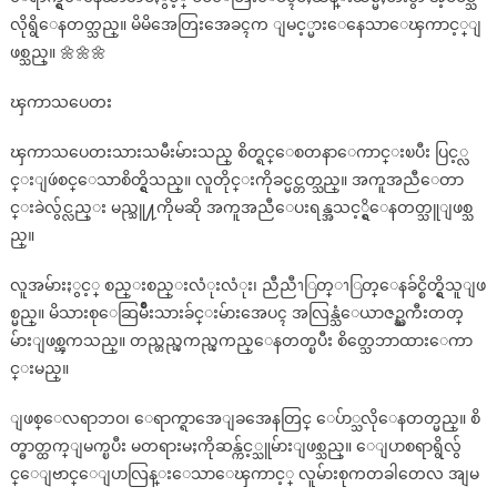
လိုရွိေနတတ္သည္။ မိမိအေတြးအေခၚက ျမင့္မားေနေသာေၾကာင့္ျ
ဖစ္သည္။ 🌼🌼🌼
ၾကာသပေတး
ၾကာသပေတးသားသမီးမ်ားသည္ စိတ္ရင္ေစတနာေကာင္းၿပီး ပြင့္လ
င္းျဖဴစင္ေသာစိတ္ရွိသည္။ လူတိုင္းကိုခင္မင္တတ္သည္။ အကူအညီေတာ
င္းခဲလွ်င္လည္း မည္သူ႔ကိုမဆို အကူအညီေပးရန္အသင့္ရွိေနတတ္သူျဖစ္သ
ည္။
လူအမ်ားႏွင့္ စည္းစည္းလံုးလံုး၊ ညီညီၫြတ္ၫြတ္ေနခ်င္စိတ္ရွိသူျဖ
စ္မည္။ မိသားစုေဆြမ်ိဳးသားခ်င္းမ်ားအေပၚ အလြန္သံေယာဇဥ္ႀကီးတတ္
မ်ားျဖစ္ၾကသည္။ တည္တည္ၾကည္ၾကည္ေနတတ္ၿပီး စိတ္သေဘာထားေကာ
င္းမည္။
ျဖစ္ေလရာဘဝ၊ ေရာက္ရာအေျခအေနတြင္ ေပ်ာ္သလိုေနတတ္မည္။ စိ
တ္ဓာတ္ထက္ျမက္ၿပီး မတရားမႈကိုဆန္က်င့္သူမ်ားျဖစ္သည္။ ေျပာစရာရွိလွ်
င္ေျဗာင္ေျပာလြန္းေသာေၾကာင့္ လူမ်ားစုကတခါတေလ အျမ