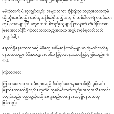
မိမိတိုးတက်ပြီးဆိုလျှင်လည်း အများတကာ အံ့သြသွားသည်အထိတဟုန်
ထိုးတိုးတက်မည်။ တစ်ယူသန်စိတ်ရှိသည့်အတွက် တစ်ခါတစ်ရံ မထင်ထား
တဲ့ပြဿနာများကြုံတွေ့ရတတ်ပါသည်။သူများပြဿနာကို ကိုယ့်ပြဿနာ
ဖြစ်အောင်ဝင်ပြီးကြားဝင်တတ်သည့်အတွက် အစွပ်အစွဲခံရတတ်သည်
(ရှောင်ပါ)။
ရောက်ရှိနေသောဘဝနှင့် မိမိတွေးခေါ်မှုဆန်းသစ်မှုများမှာ အံ့မဝင်သလိုရှိ
နေတတ်သည်။ မိမိအတွေးအခေါ်က မြင့်မားနေသောကြောင့်ဖြစ်သည်။ 🌼
🌼🌼
ကြာသပတေး
ကြာသပတေးသားသမီးများသည် စိတ်ရင်စေတနာကောင်းပြီး ပွင့်လင်း
ဖြူစင်သောစိတ်ရှိသည်။ လူတိုင်းကိုခင်မင်တတ်သည်။ အကူအညီတောင်း
ခဲလျှင်လည်း မည်သူ့ကိုမဆို အကူအညီပေးရန်အသင့်ရှိနေတတ်သူ
ဖြစ်သည်။