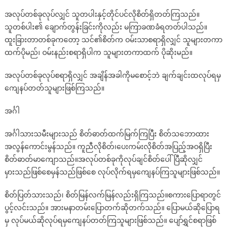
အလုပ်တစ်ခုလုပ်လျှင် သူတပါးနှင့်တိုင်ပင်လိုစိတ်ရှိတတ်ကြသည်။
သူတစ်ပါး၏ ချောက်တွန်းခြင်းကိုလည်း မကြာခဏခံရတတ်ပါသည်။
ထူးခြားတာတစ်ခုကတော့ သင်၏စိတ်က ဝမ်းသာစရာရှိလျှင် သူများတကာ
ထက်ပိုမည်၊ ဝမ်းနည်းစရာရှိပါက သူများတကာထက် ပိုဆိုးမည်။
အလုပ်တစ်ခုလုပ်စရာရှိလျှင် အချိန်အခါကိုမစောင့်ဘဲ ချက်ချင်းထလုပ်ရမှ
ကျေနပ်တတ်သူများဖြစ်ကြသည်။
အင်္ဂါ
အင်္ဂါသားသမီးများသည် စိတ်ဓာတ်ထက်မြက်ကြပြီး စိတ်သဘောထား
အလွန်ကောင်းမွန်သည်။ ကူညီလိုစိတ်၊ပေးကမ်းလိုစိတ်အပြည့်အဝရှိပြီး
စိတ်ဓာတ်မာကျောသည်။အလုပ်တစ်ခုကိုလုပ်ချင်စိတ်ပေါ်ပြီဆိုလျှင်
မှားသည်ဖြစ်စေမှန်သည်ဖြစ်စေ လုပ်လိုက်ရမှကျေနပ်ကြသူများဖြစ်သည်။
စိတ်ပြတ်သားသည်၊ စိတ်မြန်လက်မြန်လည်းရှိကြသည်။စကားပြောရာတွင်
ပွင့်လင်းသည်။ အားမနာတမ်းပြောတက်ဆိုတက်သည်။ ပြောမယ်ဆိုပြောရ
မှ လုပ်မယ်ဆိုလုပ်ရမှကျေနပ်တတ်ကြသူများဖြစ်သည်။ ပျော်ရွှင်စရာဖြစ်