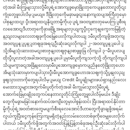
Credit မီးပူခြိုးမြားဖယျရှားနညျးလေးမေးထားသူမြားအတှကျမီးပူတိုကျ
တဲ့အခါ မီးကြှမျးသှားလို့မီးပူရဲ့အောကျခွမှောခြိုးတှကေပျနတောလူတိုငျး
ကွုံတှေ့ဖူးပါလိမ့ျမယျ။ ဒီခြိုးတှကေိုမခှာမခွငျးနောကျထပျအကြီတှမှော
ပါစှနျးထငျး ပွီးအရာထငျနိုငျတာမို့ကိုယ့ျရဲ့အဝတျစားတှမေပကြျစီးရ
လအေောငျဒီဟာတှကေိုခှာခဖြို့အရမျးလှယျကူပွီးငှကေုနျကွေးကမြရှိတဲ့
နညျးလမျးလေးတဈခုကိုဝမြှေပေးလိုကျပါတယျ ၁မီးပူတိုကျဖို့အတှကျ
အဝတျပွန့ျပွန့ျတဈခုအရငျဦးဆုံးခငျးလိုကျပါ ၂-အဝတျပွန့ျပေါျ
သို့အိမျသုံးဆားထမငျးစားဇှနျးတဈဇှနျးစာဖွူးခြ လိုကျပါ ၃-မီးပူပလပျ
ထိုးပွီးပူလာတဲ့အခါအဝတျပွန့ျပေါျမှာမီးပူတိုကျသကဲ့သို့ တိုကျလိုကျပါ
သိပျမကွာခငျအခြိနျလေးမှာမီးပူအောကျခွမှောကပျညိနတေဲ့ခြိုးတှဟော
အိမျသုံးဆားမှာကပျပါသှားပွီးမီးပူအောကျခွဟောအသဈကဲ့သို့ပွနျလညျ
ဖွဈသှားတာကိုတှေ့ရပါလိမ့ျမယျ Credit မီးပူချိုးများဖယ်ရှားနည်းလေး
မေးထားသူများအတွက်မီးပူတိုက်တဲ့အခါ မီးကျွမ်းသွားလို့မီးပူရဲ့
အောက်ခြေမှာချိုးတွေကပ်နေတာလူတိုင်းကြုံတွေ့ဖူးပါလိမ့်မယ်။ ဒီချိုး
တွေကိုမခွာမခြင်းနောက်ထပ်အကျီတွေမှာပါစွန်းထင်း ပြီးအရာထင်နိုင်တာ
မို့ကိုယ့်ရဲ့အဝတ်စားတွေမပျက်စီးရလေအောင်ဒီဟာတွေကိုခွာချဖို့အရမ်း
လွယ်ကူပြီးငွေကုန်ကြေးကျမရှိတဲ့နည်းလမ်းလေးတစ်ခုကိုဝေမျှပေးလိုက်
ပါတယ် ၁မီးပူတိုက်ဖို့အတွက်အဝတ်ပြန့်ပြန့်တစ်ခုအရင်ဦးဆုံးခင်းလိုက်ပါ