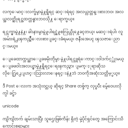
လက္ေမာင္းလက္ဖ်ံမွာမွဲ႔ရွိရင္ ဆင္းရဲရင္ အလယ္လတ္တန္းစားဘဝ၊ အလ
ယ္အလတ္ဆိုရင္အထက္တန္စားဘဝသို႔ ေရာက္မယ္။
ရင္ဘက္မွာမွဲ႔နဲ႔၊ ခါးနားမွာမွဲ႔ပါရင္မွဲ႔စလြယ္လို႔ေခၚတယ္၊ မဆင္းရဲပါ၊ လူ
အမ်ားရဲ႕ၾကည္ညိဳေလးစားျခင္းခံရမယ္၊ ဇနီးအေပၚ ၾသဇာေညာ
င္းမယ္။
ေျခေထာက္ဘယ္ညာေျခဖမိုးတိုမွာ မွဲ႔ပါရင္သူရဲေကာင္းဝါဒက်င့္သုံးမယ္
ေျခဖဝါးအလယ္မွာမွဲ႔ရွိရင္ေရၾကည္ရာ၊ ျမက္ႏုရာဆိုသ
လိုေ႐ြ႕ေျပာင္းသြားလာေနရင္းနဲ႔ဘဲ ဘဝကိုအဆုံးသတ္လိမ့္မယ္။
ဒီ Post ေလးက အသုံးဝင္တယ္ ဆိုရင္ Share တစ္ခ်က္ လုပ္ၿပီး မွ်ေဝေပးလို
က္ပါ ခင္ဗ်ာ
unicode
ကျိကျိတက် ချမ်းသာပြီး သူဌေးဖြစ်ကိန်း ရှိတဲ့ မှဲ့ပိုင်ရှင်တွေ အကြောင်းသိ
ကောင်းစရာများ