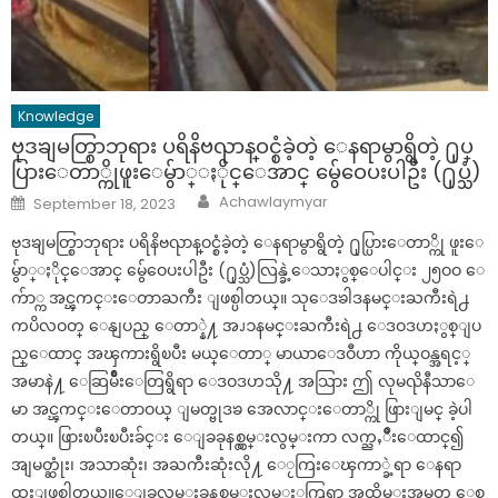
Knowledge
ဗုဒၶျမတ္စြာဘုရား ပရိနိဗၺာန္ဝင္စံခဲ့တဲ့ ေနရာမွာရွိတဲ့ ႐ုပ္
ပြားေတာ္ကိုဖူးေမွ်ာ္ႏိုင္ေအာင္ မွ်ေဝေပးပါဦး (႐ုပ္သံ)
Author
Posted
Achawlaymyar
September 18, 2023
on
ဗုဒၶျမတ္စြာဘုရား ပရိနိဗၺာန္ဝင္စံခဲ့တဲ့ ေနရာမွာရွိတဲ့ ႐ုပ္ပြားေတာ္ကို ဖူးေ
မွ်ာ္ႏိုင္ေအာင္ မွ်ေဝေပးပါဦး (႐ုပ္သံ)လြန္ခဲ့ေသာႏွစ္ေပါင္း ၂၅ဝဝ ေ
က်ာ္က အင္ၾကင္းေတာႀကီး ျဖစ္ပါတယ္။ သုေဒၶါဒနမင္းႀကီးရဲ႕
ကပိလဝတ္ ေနျပည္ ေတာ္နဲ႔ အၪၥနမင္းႀကီးရဲ႕ ေဒဝဒဟႏွစ္ျပ
ည္ေထာင္ အၾကားရွိၿပီး မယ္ေတာ္ မာယာေဒဝီဟာ ကိုယ္ဝန္အရင့္
အမာနဲ႔ ေဆြမ်ိဳးေတြရွိရာ ေဒဝဒဟသို႔ အသြား ဤ လုမၺိနီသာေ
မာ အင္ၾကင္းေတာဝယ္ ျမတ္ဗုဒၶ အေလာင္းေတာ္ကို ဖြားျမင္ ခဲ့ပါ
တယ္။ ဖြားၿပီးၿပီးခ်င္း ေျခခုနစ္လွမ္းလွမ္းကာ လက္ညႇိဳးေထာင္၍
အျမတ္ဆုံး၊ အသာဆုံး၊ အႀကီးဆုံးလို႔ ေႂကြးေၾကာ္ခဲ့ရာ ေနရာ
ထူးျဖစ္ပါတယ္။ေျခလွမ္းခုနစ္လွမ္းလွမ္းႂကြရာ အထိမ္းအမွတ္ ေစ