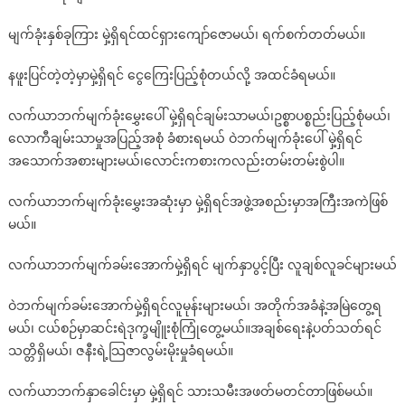
မျက်ခုံးနှစ်ခုကြား မှဲ့ရှိရင်ထင်ရှားကျော်ဇောမယ်၊ ရက်စက်တတ်မယ်။
နဖူးပြင်တဲ့တဲ့မှာမှဲ့ရှိရင် ငွေကြေးပြည့်စုံတယ်လို့ အထင်ခံရမယ်။
လက်ယာဘက်မျက်ခုံးမွှေးပေါ် မှဲ့ရှိရင်ချမ်းသာမယ်၊ဥစ္စာပစ္စည်းပြည့်စုံမယ်၊
လောကီချမ်းသာမှုအပြည့်အစုံ ခံစားရမယ် ဝဲဘက်မျက်ခုံးပေါ် မှဲ့ရှိရင်
အသောက်အစားများမယ်၊လောင်းကစားကလည်းတမ်းတမ်းစွဲပါ။
လက်ယာဘက်မျက်ခုံးမွှေးအဆုံးမှာ မှဲ့ရှိရင်အဖွဲ့အစည်းမှာအကြီးအကဲဖြစ်
မယ်။
လက်ယာဘက်မျက်ခမ်းအောက်မှဲ့ရှိရင် မျက်နှာပွင့်ပြီး လူချစ်လူခင်များမယ်
ဝဲဘက်မျက်ခမ်းအောက်မှဲ့ရှိရင်လူမုန်းများမယ်၊ အတိုက်အခံနဲ့အမြဲတွေ့ရ
မယ်၊ ငယ်စဉ်မှာဆင်းရဲဒုက္ခမျိူးစုံကြုံတွေ့မယ်။အချစ်ရေးနဲ့ပတ်သတ်ရင်
သတ္တိရှိမယ်၊ ဇနီးရဲ့သြဇာလွမ်းမိုးမှုခံရမယ်။
လက်ယာဘက်နှာခေါင်းမှာ မှဲ့ရှိရင် သားသမီးအဖတ်မတင်တာဖြစ်မယ်။