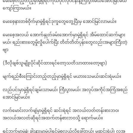
မေးစေ့တည့်တည့်မှာမှဲ့ရှိရင်ကိုယ်ပိုင်လုပ်ငန်းနဲ့ကြီးပွားမယ်အောင်မြင်မယ်
ကျော်ကြားမယ်။
မေးစေ့နားတစ်ဝိုက်မှာမှဲ့ရှိရင်ဒုက္ခတွေတွေ့ပြီးမှ အောင်မြင်လာမယ်။
မေးစေ့အလယ် အောက်နှုတ်ခမ်းအောက်မှာမှဲ့ရှိရင် အိမ်ထောင်ဆက်များ
မယ်၊ ရည်းစားတွေမှိုလှိုပေါက်ပြီး တိတ်တိတ်ပုန်းတွေလည်းအများကြီးတဲ့
ဗျာ
(ဒီလိုချစ်သူမျိူးပိုင်ဆိုင်ထားရင်တော့သတိသာထားတော့ဗျာ)
မျက်ရည်စီးကြောင်းတည့်တည့်မှာမှဲ့ရှိရင် မယားသေမယ်၊ဆင်းရဲမယ်။
လည်ပင်းမှာမှဲ့ရှိရင်ချမ်းသာမယ်၊ ကြီးပွားမယ်၊ အလုပ်အကိုင်အကြံအစည်
အောင်မြင်မယ်။
လက်မောင်းလက်ဖျံမှာမှဲ့ရှိရင် ဆင်းရဲရင် အလယ်လတ်တန်းစားဘဝ၊
အလယ်အလတ်ဆိုရင်အထက်တန်စားဘဝသို့ ရောက်မယ်။
ရင်ဘက်မှာမှဲ့နဲ့၊ ခါးနားမှာမှဲ့ပါရင်မှဲ့စလွယ်လို့ခေါ်တယ်၊ မဆင်းရဲပါ၊ လူအ