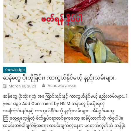
Knowledge
ဆန်တွေ ပိုးထိုခြင်းး ကာကွယ်နိုင်မယ့် နည်းလမ်းများ..
Author
Posted
Achawlaymyar
March 10, 2023
on
ဆန်တွေ ပိုးထိုးရတဲ့ အကြောင်းရင်းနှင့် ကာကွယ်နိုင်မယ့် နည်းလမ်းများ.. 1
year ago Add Comment by HN M ဆန်တွေ ပိုးထိုးရတဲ့
အကြောင်းရင်းနှင့် ကာကွယ်နိုင်မယ့် နည်းလမ်းများ.. အိမ်ရှင်မတွေ
ကြုံတွေ့ရလေ့ရှိတဲ့ စိတ်ရှုပ်စရာတစ်ခုကတော့ ဆန်ပိုးတက်တဲ့ ကိစ္စပါပဲ။
ထမင်းတစ်ခါချက်ဖို့အရေး ထမင်းချက်တဲ့နေရာ မရောက်လိုက်ဘဲ ဆန်ပိုး