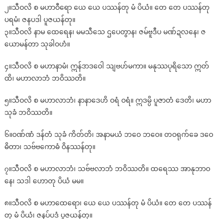
၂။သီဝလိ စ မဟာဝီရော ယေ ယေ ပဿန်တု မံ ပိယံ။ တေ တေ ပဿန်တု
ပရမံ၊ ဇနပဒါ ပူဇယန်တု။
၃။သီဝလိ နာမ ထေရေန၊ မမသီသေ ဌပေတွာန၊ ဇမ်ဗူဒီပ မဏ်ဍလနေ၊ ဇ
ယောမန်တာ သုခါဝဟံ။
၄။သီဝလိ စ မဟာနာမံ၊ ဣန်ဒာဒဝေါ သျဗဟ်မကာ။ မနုဿပုရိသော ဣတ်
ထိ၊ မဟာလာဘံ ဘဝိဿတိ။
၅။သီဝလိ စ မဟာလာဘံ၊ နာနာဒေဟိ ဝရံ ဝရံ။ ဣဒမ္ပိ ပူဇာတံ ဒေတိ၊ မဟာ
သုခံ ဘဝိဿတိ။
၆။ဝဏ်ဏံ ဒန်တံ သုခံ ကိတ်တိ၊ အနာမယံ ဘဝေ ဘဝေ။ တဝရုက်ခေ ဒဝေ
ဓိတာ၊ သဗ်ဗကောဓံ ဝိနဿန်တု။
၇။သီဝလိ စ မဟာလာဘံ၊ သဗ်ဗလာဘံ ဘဝိဿတိ။ ထရေဿ အာနုဘာဝ
နေ၊ သဒါ ဟောတု ပိယံ မမ။
၈။သီဝလိ စ မဟာထေရော၊ ယေ ယေ ပဿန်တု မံ ပိယံ။ တေ တေ ပဿန်
တု မံ ပိယံ၊ ဇနပ်ပဒံ ပူဇယန်တု။