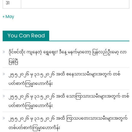
31
« May
You Can Read
ဒိုင်ဗင်ထိုး ကျနေတဲ့ ရွှေဈေး! ဒီနေ့ မနက်မှာတော့ ပြန်လည်ဦးမော့ လာ
ပြန်ပြီ
၂၅.၅.၂၀၂၆ မှ ၃၁.၅.၂၀၂၆ အထိ စနေသားသမီးများအတွက် တစ်
ပတ်စာကံကြမ္မာဟောကိန်း
၂၅.၅.၂၀၂၆ မှ ၃၁.၅.၂၀၂၆ အထိ သောကြာသားသမီးများအတွက် တစ်
ပတ်စာကံကြမ္မာဟောကိန်း
၂၅.၅.၂၀၂၆ မှ ၃၁.၅.၂၀၂၆ အထိ ကြာသပတေးသားသမီးများအတွက်
တစ်ပတ်စာကံကြမ္မာဟောကိန်း