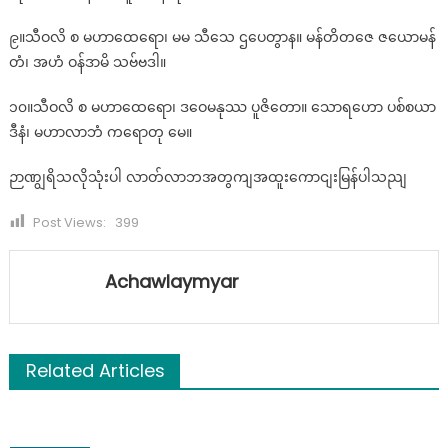
၉။သီဝလိ စ မဟာထေရော၊ မမ သီသေ ဌပေတွာန။ မန်တိတဇေ ဇယောမန်
တံ၊ အဟံ ဝန်ဒာမိ သဗ်ဗဒါ။
၁၀။သီဝလိ စ မဟာထေရော၊ ဒဝေမနုဿ ပူဇိတော။ သောရဟော ပစ်စယာ
ဒီနံ၊ မဟာလာဘံ ကရောတု မေ။
ဉာဏျွရိသလိုသုံးပါ လာတ်လာဘအတွကျအထူးကောငျးမြန်ပါသညျ
Post Views:
399
Achawlaymyar
Related Articles