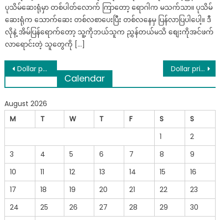
ပုသိမ်ဆေးရုံမှာ တစ်ပါတ်လောက် ကြာတော့ ရောဂါက မသက်သာ။ ပုသိမ်
ဆေးရုံက သောက်ဆေး တစ်လစာပေးပြီး တစ်လနေမှ ပြန်လာပြပါပေါ့။ ဒီ
လိုနဲ့ အိမ်ပြန်ရောက်တော့ သူ့ကိုဘယ်သူက ညွှန်တယ်မသိ စျေးကိုအင်ဖက်
လာရောင်းတဲ့ သူတွေကို […]
Post
Dollar price for today Wednesday (31.1.2024) Gold prices and foreign exchange rates
Dollar price for today Thursday (1.2.2024) Gold prices and foreign exchange rates
Calendar
navigation
August 2026
M
T
W
T
F
S
S
1
2
3
4
5
6
7
8
9
10
11
12
13
14
15
16
17
18
19
20
21
22
23
24
25
26
27
28
29
30