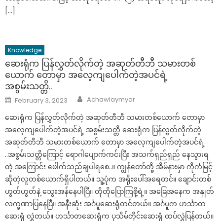
[…]
Knowledge
ဆေးရုံက ပြန်လွှတ်လိုက်တဲ့ အဆုတ်တီဘီ သမားတစ်
ယောက် တောမှာ အလေ့ကျပေါက်တဲ့အပင်ရဲ့
အစွမ်းသတ္တိ..
Author
Posted
Achawlaymyar
February 3, 2023
on
ဆေးရုံက ပြန်လွှတ်လိုက်တဲ့ အဆုတ်တီဘီ သမားတစ်ယောက် တောမှာ
အလေ့ကျပေါက်တဲ့အပင်ရဲ့ အစွမ်းသတ္တိ ဆေးရုံက ပြန်လွှတ်လိုက်တဲ့
အဆုတ်တီဘီ သမားတစ်ယောက် တောမှာ အလေ့ကျပေါက်တဲ့အပင်ရဲ့
..အစွမ်းသတ္တိကြောင့် ရောဂါပျောက်ကင်းပြီး အသက်ရှည်ရှည် နေသွားရ
တဲ့ အကြောင်း ဖေါက်သည်ချပါရစေ..။ ကျွန်တော်တို့ အိမ်နားမှာ ကိုကံမြင့်
ဆိုတဲ့လူတစ်ယောက်ရှိပါတယ်။ သူ့ပုံက အရိုးပေါ်အရေတင်။ ချောင်းတစ်
ဟွတ်ဟွတ်နဲ့ သွေးအန်နေပါပြီ။ တိုတိုပြောကြစို့ရဲ့။ အခြေအနေက အနှုတ်
လက္ခဏာပြနေပြီ။ အနီးဆုံး အင်္ဂပူဆေးရုံတင်တယ်။ အင်္ဂပူက ဟင်္သာတ
ဆေးရုံ လွှဲတယ်။ ဟင်္သာတဆေးရုံက ပုသိမ်တိုင်းဆေးရုံ ထပ်လွှဲပြန်တယ်။