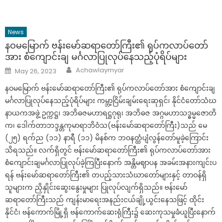
News
နဝမမြောက် ဗန်းမော်ဆရာတော်ကြီး၏ ရုပ်ကလာပ်တော်
အား စံကျောင်းချ မင်္ဂလာပြုလုပ်နေသည့်ပုံရိပ်များ
Author
Posted
Achawlaymyar
May 26, 2023
on
နဝမမြောက် ဗန်းမော်ဆရာတော်ကြီး၏ ရုပ်ကလာပ်တော်အား စံကျောင်းချ
မင်္ဂလာပြုလုပ်နေသည့်ပုံရိပ်များ ကမ္ဘာ့ငြိမ်းချမ်းရေးဆုရှင်၊ နိုင်ငံတော်သံဃ
နာယကအဖွဲ့ ဥက္ကဋ္ဌ၊ အဘိဓဇမဟာရဋ္ဌဂုရု၊ အဘိဓဇ အဂ္ဂမဟာသဒ္ဓမ္မဇောတိ
က၊ ဒေါက်တာဘဒ္ဒန္တကုမာရာဘိဝံသ(ဗန်းမော်ဆရာတော်ကြီး)သည် မေ
(၂၅) ရက်ည (၁၁) နာရီ (၁၁) မိနစ်က ဘဝနတ္ထံပျံလွန်‌တော်မူခဲ့ကြောင်း
သိရသည်။ လက်ရှိတွင် ဗန်းမော်ဆရာတော်ကြီး၏ ရုပ်ကလာပ်တော်အား
စံကျောင်းချမင်္ဂလာပြုလုပ်ခဲ့ကြပြီးနောက် အန္တိမဈာပန အခမ်းအနားကျင်းပ
ရန် ဗန်းမော်ဆရာတော်ကြီး၏ တပည့်သားသံဃာတော်များနှင့် တာဝန်ရှိ
သူများက ညှိနှိုင်းဆွေးနွေးမှုများ ပြုလုပ်လျက်ရှိသည်။ ဗန်းမော်
ဆရာတော်ကြီးသည် ကျန်းမာရေးအနည်းငယ်ချို့ယွင်း‌နေသဖြင့် ထိုင်း
နိုင်ငံ၊ ဗန်ကောက်မြို့ရှိ ဗန်ကောက်ဆေးရုံကြီး၌ ဆေးကုသမှုခံယူပြီးနောက်