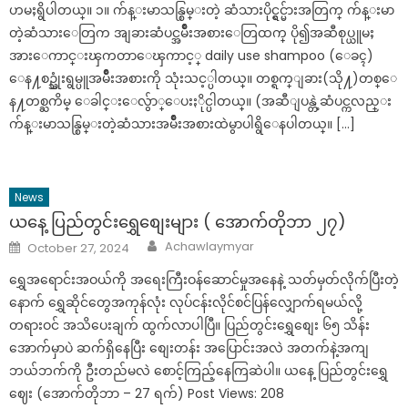
ဟမႈရွိပါတယ္။ ၁။ က်န္းမာသန္စြမ္းတဲ့ ဆံသားပိုင္ရွင္မ်ားအတြက္ က်န္းမာ
တဲ့ဆံသားေတြက အျခားဆံပင္အမ်ိဳးအစားေတြထက္ ပို၍အဆီစုပ္ယူမႈ
အားေကာင္းၾကတာေၾကာင့္ daily use shampoo (ေခၚ)
ေန႔စဥ္သုံးရွမ္ပူအမ်ိဳးအစားကို သုံးသင့္ပါတယ္။ တစ္ရက္ျခား(သို႔)တစ္ေ
န႔တစ္ႀကိမ္ ေခါင္းေလွ်ာ္ေပးႏိုင္ပါတယ္။ (အဆီျပန္တဲ့ဆံပင္ကလည္း
က်န္းမာသန္စြမ္းတဲ့ဆံသားအမ်ိဳးအစားထဲမွာပါရွိေနပါတယ္။ […]
News
ယနေ့ ပြည်တွင်းရွှေစျေးများ ( အောက်တိုဘာ ၂၇)
Author
Posted
Achawlaymyar
October 27, 2024
on
ရွှေအရောင်းအဝယ်ကို အရေးကြီးဝန်ဆောင်မှုအနေနဲ့ သတ်မှတ်လိုက်ပြီးတဲ့
နောက် ရွှေဆိုင်တွေအကုန်လုံး လုပ်ငန်းလိုင်စင်ပြန်လျှောက်ရမယ်လို့
တရားဝင် အသိပေးချက် ထွက်လာပါပြီ။ ပြည်တွင်းရွှေစျေး ၆၅ သိန်း
အောက်မှာပဲ ဆက်ရှိနေပြီး စျေးတန်း အပြောင်းအလဲ အတက်နဲ့အကျ
ဘယ်ဘက်ကို ဦးတည်မလဲ စောင့်ကြည့်နေကြဆဲပါ။ ယနေ့ ပြည်တွင်းရွှေ
ဈေး (အောက်တိုဘာ – 27 ရက်) Post Views: 208