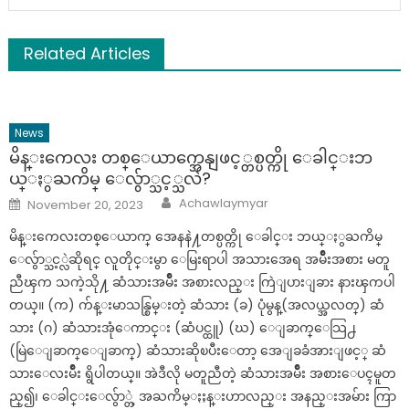
Related Articles
News
မိန္းကေလး တစ္ေယာက္အေနျဖင့္တစ္ပတ္ကို ေခါင္းဘ
ယ္ႏွႀကိမ္ ေလွ်ာ္သင့္သလဲ?
Author
Posted
Achawlaymyar
November 20, 2023
on
မိန္းကေလးတစ္ေယာက္ အေနနဲ႔တစ္ပတ္ကို ေခါင္း ဘယ္ႏွႀကိမ္
ေလွ်ာ္သင့္လဲဆိုရင္ လူတိုင္းမွာ ေမြးရာပါ အသားအေရ အမ်ိဳးအစား မတူ
ညီၾက သကဲ့သို႔ ဆံသားအမ်ိဳး အစားလည္း ကြဲျပားျခား နားၾကပါ
တယ္။ (က) က်န္းမာသန္စြမ္းတဲ့ ဆံသား (ခ) ပုံမွန္(အလယ္အလတ္) ဆံ
သား (ဂ) ဆံသားအုံေကာင္း (ဆံပင္ထူ) (ဃ) ေျခာက္ေသြ႕
(မြဲေျခာက္ေျခာက္) ဆံသားဆိုၿပီးေတာ့ အေျခခံအားျဖင့္ ဆံ
သားေလးမ်ိဳး ရွိပါတယ္။ အဲဒီလို မတူညီတဲ့ ဆံသားအမ်ိဳး အစားေပၚမူတ
ည္၍၊ ေခါင္းေလွ်ာ္တဲ့ အႀကိမ္ႏႈန္းဟာလည္း အနည္းအမ်ား ကြာ