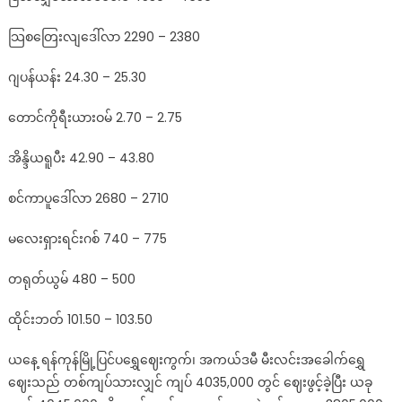
foreign
သြစတြေးလျဒေါ်လာ 2290 – 2380
exchange
rates
ဂျပန်ယန်း 24.30 – 25.30
တောင်ကိုရီးယားဝမ် 2.70 – 2.75
အိန္ဒိယရူပီး 42.90 – 43.80
စင်ကာပူဒေါ်လာ 2680 – 2710
မလေးရှားရင်းဂစ် 740 – 775
တရုတ်ယွမ် 480 – 500
ထိုင်းဘတ် 101.50 – 103.50
ယနေ့ ရန်ကုန်မြို့ပြင်ပရွှေဈေးကွက်၊ အကယ်ဒမီ မီးလင်းအခေါက်ရွှေ
ဈေးသည် တစ်ကျပ်သားလျှင် ကျပ် 4035,000 တွင် ​ဈေးဖွင့်ခဲ့ပြီး ယခု