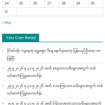
24
25
26
27
28
29
30
31
« May
You Can Read
ဒိုင်ဗင်ထိုး ကျနေတဲ့ ရွှေဈေး! ဒီနေ့ မနက်မှာတော့ ပြန်လည်ဦးမော့ လာ
ပြန်ပြီ
၂၅.၅.၂၀၂၆ မှ ၃၁.၅.၂၀၂၆ အထိ စနေသားသမီးများအတွက် တစ်
ပတ်စာကံကြမ္မာဟောကိန်း
၂၅.၅.၂၀၂၆ မှ ၃၁.၅.၂၀၂၆ အထိ သောကြာသားသမီးများအတွက် တစ်
ပတ်စာကံကြမ္မာဟောကိန်း
၂၅.၅.၂၀၂၆ မှ ၃၁.၅.၂၀၂၆ အထိ ကြာသပတေးသားသမီးများအတွက်