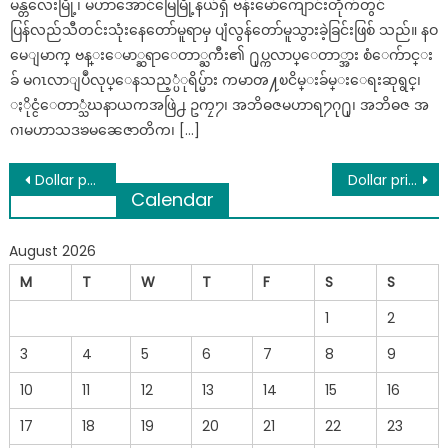
မန္တလေးမြို့၊ မဟာအောင်မြေမြို့နယ်ရှိ ဗန်းမော်ကျောင်းတိုက်တွင်
ပြန်လည်သီတင်းသုံးနေတော်မူရာမှ ပျံလွန်တော်မူသွားခဲ့ခြင်းဖြစ် သည်။ နဝ
မေျမာက္ ဗန္းေမာ္ဆရာေတာ္ႀကီး၏ ႐ုပ္ကလာပ္ေတာ္အား စံေက်ာင္း
ခ် မဂၤလာျပဳလုပ္ေနသည့္ပံုရိပ္မ်ား ကမာၻ႔ၿငိမ္းခ်မ္းေရးဆုရွင္၊
ႏိုင္ငံေတာ္သံဃနာယကအဖြဲ႕ ဥကၠ႒၊ အဘိဓဇမဟာရ႒ဂု႐ု၊ အဘိဓဇ အ
ဂၢမဟာသဒၶမၼေဇာတိက၊ […]
Post
Dollar price for today Saturday (9.3.2024) Gold prices and foreign exchange rates
Dollar price for today Tuesday (12.3.2024) Gold prices and foreign exchange rates
Calendar
navigation
August 2026
M
T
W
T
F
S
S
1
2
3
4
5
6
7
8
9
10
11
12
13
14
15
16
17
18
19
20
21
22
23