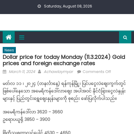
Skip
Saturday, August 08, 2026
to
content
News
Dollar price for today Monday (11.3.2024) Gold
prices and foreign exchange rates
Posted
Author
on
March 11, 2024
Achawlaymyar
Comments Off
on
Dollar
မတ်လ ၁၁ ၊ ၂၀၂၄ (တနင်္လာနေ့) ရန်ကုန်မြို့၊ ပြင်ပငွေလဲဈေးကွက်တွင်
price
ဖြစ်ပေါ်နေသော အမေရိကန်ဒေါ်လာဈေး အပါအဝင် နိုင်ငံခြားငွေလဲနှုန်း
for
များနှင့် ပြည်တွင်းရွှေဈေးနှုန်းများကို စုစည်း ဖော်ပြလိုက်ပါသည်။
today
Monday
အမေရိကန်ဒေါ်လာ 3620 – 3660
(11.3.2024)
ဥရောပယူရို 3850 – 3900
Gold
prices
ဗြိတိသျှစတာလင်ပေါင် 4530 – 4650
and