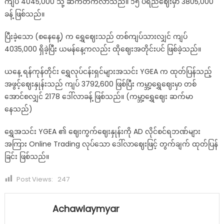
ကျပ် 4045,000 သို့ ဆက်တက်လာသည်။ ၁၅ ပဲရည်​ဈေးမှာ 3805,000
ခန့် ဖြစ်သည်။
ပြီးခဲ့သော (စနေနေ့) က ရွှေဈေးသည် တစ်ကျပ်သားလျှင် ကျပ်
4035,000 ရှိခဲ့ပြီး ယမန်​နေ့ကလည်း ထိုဈေးအတိုင်းပင် ဖြစ်ခဲ့သည်။
ယနေ့ ရန်ကုန်တိုင်း ရွှေလုပ်ငန်းရှင်များအသင်း YGEA က ထုတ်ပြန်သည့်
အဖွင့်ဈေးနှုန်းသည် ကျပ် 3792,600 ဖြစ်ပြီး ကမ္ဘာ့ရွှေဈေးမှာ တစ်
အောင်စလျှင် 2178 ဒေါ်လာခန့် ဖြစ်သည်။ (ကမ္ဘာ့ရွှေဈေး ဆက်မာ​​
နေသည်)
ရွှေအသင်း YGEA ၏ ဈေးကွက်ဈေးနှုန်းကို AD လိုင်စင်ရဘဏ်များ
အကြား Online Trading လုပ်သော ဒေါ်လာဈေးဖြင့် တွက်ချက် ထုတ်ပြန်
ခြင်း ဖြစ်သည်။
Post Views:
247
Achawlaymyar