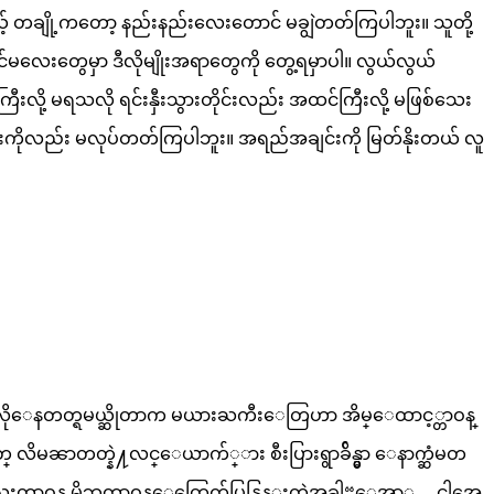
့ တချို့ကတော့ နည်းနည်းလေးတောင် မချွဲတတ်ကြပါဘူး။ သူတို့
မလေးတွေမှာ ဒီလိုမျိုးအရာတွေကို တွေ့ရမှာပါ။ လွယ်လွယ်
းလို့ မရသလို ရင်းနှီးသွားတိုင်းလည်း အထင်ကြီးလို့ မဖြစ်သေး
ုးကိုလည်း မလုပ်တတ်ကြပါဘူး။ အရည်အချင်းကို မြတ်နိုးတယ် လူ
ီးလိုေနတတ္ရမယ္ဆိုတာက မယားႀကီးေတြဟာ အိမ္ေထာင့္တာဝန္
ၼာတတ္နဲ႔လင္ေယာက်္ား စီးပြားရွာခ်ိန္မွာ ေနာက္ဆံမတ
ကေလးတာဝန္ မိဘတာဝန္ေတြေက်ပြန္လြန္းတဲ့အခါ“ေအာ္… ငါ့အေ