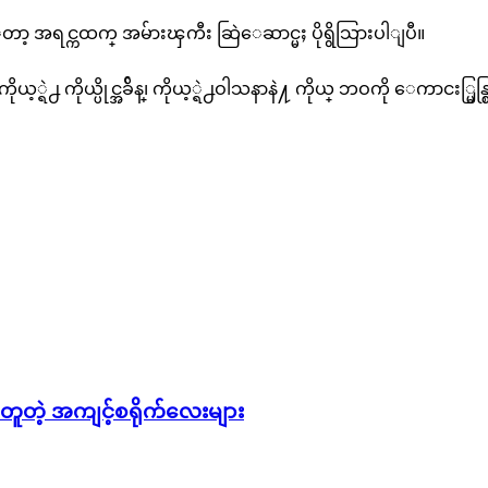
ေတာ့ အရင္ကထက္ အမ်ားၾကီး ဆြဲေဆာင္မႈ ပိုရွိသြားပါျပီ။
့္ရဲ႕ ကိုယ္ပိုင္အခ်ိန္၊ ကိုယ့္ရဲ႕ဝါသနာနဲ႔ ကိုယ္ ဘဝကို ေကာငး္မ
တူတဲ့ အကျင့်စရိုက်လေးများ