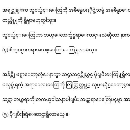
အရင္တုန္းက သူငယ္ခ်င္းေတြကို အခ်ိန္မေပးႏိုင္ခဲ့သမွ် အခုခ်ိန္
တယ္လို႔ကို ရွိမွာမဟုတ္ပါဘူး။
သူငယ္ခ်င္းေတြဟာ ဘယ္ေလာက္ခ်စ္စရာေကာင္းလဲဆိုတာ နားလည္လာ
(၄) စိတ္ဝင္စားစရာအသစ္ေတြ ေတြ႔လာမယ္ ။
အခ်စ္ကို မရွာေတာ့တဲ့ေနာက္မွာ သင္ဟာသင့္ကိုယ္သင္ ပိုျပီ
မလုပ္ခဲ့ရတဲ့ အရာေလးေတြကို လြတ္လြတ္လပ္လပ္ လုပ္ႏိုင္ေတာ့မွာ
သင္ဟာ ဘယ္အရာကို တကယ္ဝါသနာပါျပီး ဘယ္အရာေတြေပၚမွာ အာ
(၅) ပိုျပီးဆြဲေဆာင္မႈရွိလာမယ္ ။