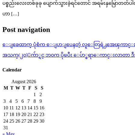
ပစ္စည်းလေးတစ်ခုခု ပျောက်သွားခဲ့ရင်တောင် အရမ်းနှမြောတတ်ပါတ
ဟာ […]
Post navigation
ေျခေထာက္ ပုံစံက ေျပာျပေနတဲ့ လူေတြရဲ႕အေၾကာင္
အသက္(၂၀)ေက်ာ္ရင္ ဘ၀က ပိုၿပီး ေပ်ာ္စရာေကာင္းလာတာ 
Calendar
August 2026
M
T
W
T
F
S
S
1
2
3
4
5
6
7
8
9
10
11
12
13
14
15
16
17
18
19
20
21
22
23
24
25
26
27
28
29
30
31
« May