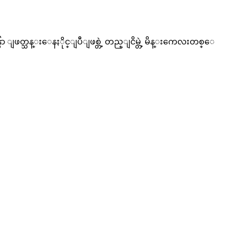
ြန္စြာ ျဖတ္သန္းေနႏိုင္ျပီျဖစ္တဲ့ တည္ျငိမ္တဲ့ မိန္းကေလးတစ္ေ