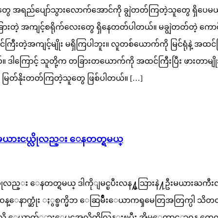
ွေ အရည်ပျော်သွားလောက်အောင်ကို ချွဲတတ်ကြတဲ့သူတွေ ရှိပေမယ်
ြားတဲ့ အကျင့်စရိုက်လေးတွေ ရှိနေတတ်ပါတယ်။ မချွဲတတ်တဲ့ ကောင်
တဲ့အကျင့်မျိုး မရှိကြပါဘူး။ လူတစ်ယောက်ကို မြင်ရုံနဲ့ အထင်ကြီ
။ ဒါကြောင့် သူတို့က တခြားတယောက်ကို အထင်ကြီးပြီး ဖားတာမျိ
ီး မြတ်နိုးတတ်ကြတဲ့သူတွေ ဖြစ်ပါတယ်။ […]
မယားငယ္လိုလည္း ေနတတ္ရမယ္
ိုလည္း ေနတတ္ရမယ္ ဒါကိုျမင္ၿပီးလန႔္မသြားနဲ႔ဦးမယားႀက
္ဆုံး ႏွစ္ဖက္မိဘ ေဆြမ်ိဳးေယာကၡမေတြအတြက္ပါ သိတတ္ လိမ
အဲ့လို ေယာက်္ားေပၚအလိုက္သိလြန္းၿပီး အိမ္ေထာင့္တာဝန္ 