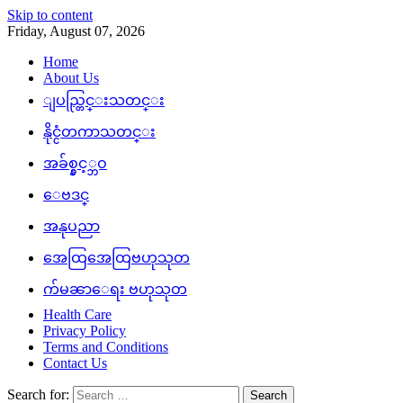
Skip to content
Friday, August 07, 2026
Home
About Us
ျပည္တြင္းသတင္း
နိုင္ငံတကာသတင္း
အခ်စ္နွင့္ဘဝ
ေဗဒင္
အနုပညာ
အေထြအေထြဗဟုသုတ
က်မၼာေရး ဗဟုသုတ
Health Care
Privacy Policy
Terms and Conditions
Contact Us
Search for: