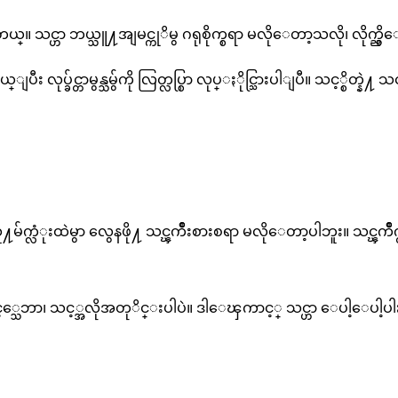
ုပါတယ္။ သင္ဟာ ဘယ္သူ႔အျမင္ကုိမွ ဂရုစိုက္စရာ မလိုေတာ့သလို၊ လို
ပီး လုပ္ခ်င္တာမွန္သမွ်ကို လြတ္လပ္စြာ လုပ္ႏိုင္သြားပါျပီ။ သင့္စိတ္
က္လံုးထဲမွာ လွေနဖို႔ သင္ၾကိဳးစားစရာ မလိုေတာ့ပါဘူး။ သင္ၾကိဳက
ဘာ၊ သင့္အလိုအတုိင္းပါပဲ။ ဒါေၾကာင့္ သင္ဟာ ေပါ့ေပါ့ပါးပါးနဲ