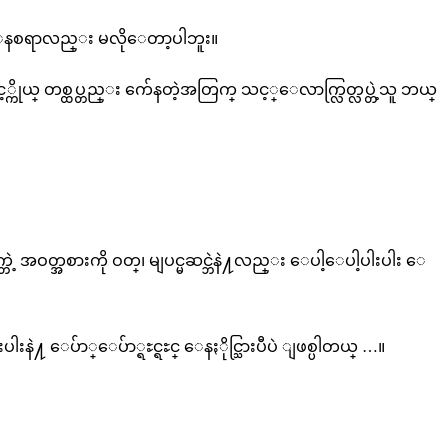
က္ညွိေနစရာလည္း မလိုေတာ့ပါဘူး။
နဲ႔ သင့္ကိုယ္ တစ္ထပ္တည္း က်ေနတဲ့အတြက္ သင့္ေလာက္လြတ္လပ္တဲ့သူ ဘယ္
္တဲ့ အဝတ္အစားကို ဝတ္၊ မျပင္မဆင္ဘဲနဲ႔လည္း ေပါ့ေပါ့ပါးပါး ေ
႔ ေပ်ာ္ေပ်ာ္ရႊင္ရႊင္ ေနႏိုင္သြားပီပဲ ျဖစ္ပါတယ္ …။