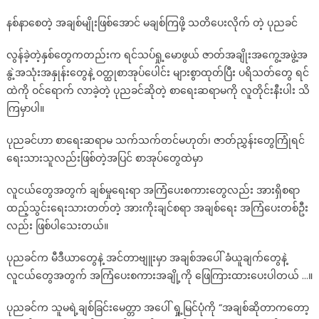
နစ်နာစေတဲ့ အချစ်မျိုးဖြစ်အောင် မချစ်ကြဖို့ သတိပေးလိုက် တဲ့ ပုညခင်
လွန်ခဲ့တဲ့နှစ်တွေကတည်းက ရင်သပ်ရှု့မောဖွယ် ဇာတ်အချိုးအကွေ့အဖွဲ့အ
နွဲ့အသုံးအနှုန်းတွေနဲ့ ဝတ္ထုစာအုပ်ပေါင်း များစွာထုတ်ပြီး ပရိသတ်တွေ ရင်
ထဲကို ဝင်ရောက် လာခဲ့တဲ့ ပုညခင်ဆိုတဲ့ စာရေးဆရာမကို လူတိုင်းနီးပါး သိ
ကြမှာပါ။
ပုညခင်ဟာ စာရေးဆရာမ သက်သက်တင်မဟုတ်၊ ဇာတ်ညွှန်းတွေကြုံရင်
ရေးသားသူလည်းဖြစ်တဲ့အပြင် စာအုပ်တွေထဲမှာ
လူငယ်တွေအတွက် ချစ်မှုရေးရာ အကြံပေးစကားတွေလည်း အားရှိစရာ
ထည့်သွင်းရေးသားတတ်တဲ့ အားကိုးချင်စရာ အချစ်ရေး အကြံပေးတစ်ဦး
လည်း ဖြစ်ပါသေးတယ်။
ပုညခင်က မီဒီယာတွေနဲ့ အင်တာဗျူးမှာ အချစ်အပေါ် ခံယူချက်တွေနဲ့
လူငယ်တွေအတွက် အကြံပေးစကားအချို့ကို ဖြေကြားထားပေးပါတယ် …။
ပုညခင်က သူမရဲ့ချစ်ခြင်းမေတ္တာ အပေါ် ရှု့မြင်ပုံကို “အချစ်ဆိုတာကတော့