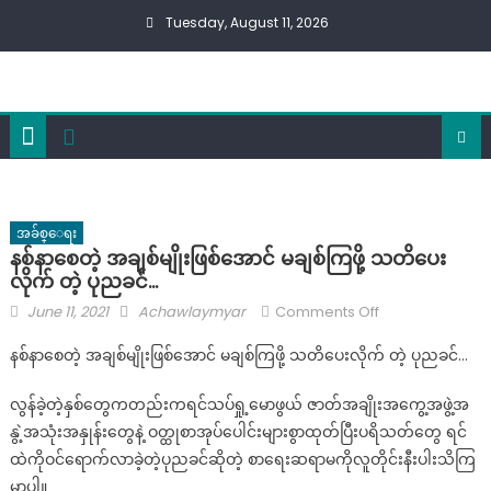
Skip
Tuesday, August 11, 2026
to
content
အခ်စ္ေရး
နစ်နာစေတဲ့ အချစ်မျိုးဖြစ်အောင် မချစ်ကြဖို့ သတိပေး
လိုက် တဲ့ ပုညခင်…
Posted
Author
on
June 11, 2021
Achawlaymyar
Comments Off
on
နစ်နာ
နစ်နာစေတဲ့ အချစ်မျိုးဖြစ်အောင် မချစ်ကြဖို့ သတိပေးလိုက် တဲ့ ပုညခင်…
စေ
တဲ့
လွန်ခဲ့တဲ့နှစ်တွေကတည်းကရင်သပ်ရှု့မောဖွယ် ဇာတ်အချိုးအကွေ့အဖွဲ့အ
အချစ်
နွဲ့အသုံးအနှုန်းတွေနဲ့ ဝတ္ထုစာအုပ်ပေါင်းများစွာထုတ်ပြီးပရိသတ်တွေ ရင်
မျိုး
ထဲကိုဝင်ရောက်လာခဲ့တဲ့ပုညခင်ဆိုတဲ့ စာရေးဆရာမကိုလူတိုင်းနီးပါးသိကြ
ဖြစ်
မှာပါ။
အောင်