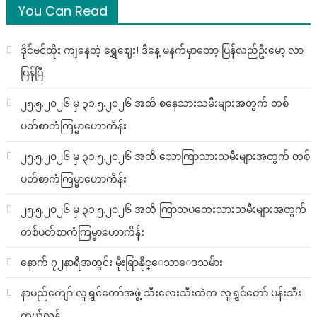
You Can Read
ဒိုင်ဗင်ထိုး ကျနေတဲ့ ရွှေဈေး! ဒီနေ့ မနက်မှာတော့ ပြန်လည်ဦးမော့ လာ
ပြန်ပြီ
၂၅.၅.၂၀၂၆ မှ ၃၁.၅.၂၀၂၆ အထိ စနေသားသမီးများအတွက် တစ်
ပတ်စာကံကြမ္မာဟောကိန်း
၂၅.၅.၂၀၂၆ မှ ၃၁.၅.၂၀၂၆ အထိ သောကြာသားသမီးများအတွက် တစ်
ပတ်စာကံကြမ္မာဟောကိန်း
၂၅.၅.၂၀၂၆ မှ ၃၁.၅.၂၀၂၆ အထိ ကြာသပတေးသားသမီးများအတွက်
တစ်ပတ်စာကံကြမ္မာဟောကိန်း
နောက် ၇၂နာရီအတွင်း မိုးရြာနိုင္ေသာေဒသမ်ား
နာမည်ကျော် လူရွှင်တော်အဖွဲ့ သီးလေးသီးထဲက လူရွှင်တော် ပန်းသီး
ကွယ်လွန်