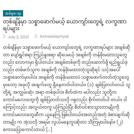
အခ်စ္ေရး
တစ်ချိန်မှာ သစ္စာဖောက်မယ့် ယောကျာ်းတွေရဲ့ လက္ခဏာ
ရပ်များ
Author
Posted
Achawlaymyar
July 2, 2021
on
တစ်ချိန်မှာ သစ္စာဖောက်မယ့် ယောကျာ်းတွေရဲ့ လက္ခဏာရပ်များ အချစ်ဆို
တာ ပျော်ရွှင်စရာ ကြည်နူးစရာ ဆိုပေမယ့် အချစ်ကို တန်ဖိုးမထားသူတွေ
လည်း လောကမှာ ရှိပါတယ်။ အချစ်တစ်ခုကို တည်ဆောက်ဖို့ ရည်ရွယ်ခဲ့
လည်း တစ်ဖက်သူက အချစ်ကို တန်ဖိုးမထားတဲ့သူဆိုရင် သင့်အပေါ်
သစ္စာဖောက်မှာပါပဲ။ အချစ်ကို တန်ဖိုးမထားပဲ သစ္စာဖောက်တတ်တဲ့သူတွေ
မှာတော့ အခုလို အချက်တွေ ရှိနေတတ်ပါတယ်။ (၁) ချစ်ပြတတ်တယ် သူ
တို့ရဲ့ အကျွမ်းဆုံး အရာ တစ်ခုပါပဲ။ စိတ်ထဲက မပါလည်း သူတို့က
ကောင်မလေးတွေကို ချစ်ပြတတ်သလို ဂရုလည်း စိုက်တတ်ပါ တယ်။ ဒါ
ကြောင့်လည်း အလွယ်တကူ ယုံကြည်ပြီး စိတ်ဝင်စားသွားတာမျိုးကို
ကောင်မလေးတွေဆီက ယူနေကြ ဖြစ်ပါတယ်။အတည်အတံ့ ခံစားချက်ဆို
တာမျိုး က အဲ့သလို အရမ်း လွယ်မနေဘူးဆိုတာ သိကြမှာပါနော်။ (၂)
စကားပြောကောင်းတယ် […]