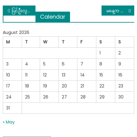
Post
ပြင်ဦးလွင် လေယာဉ်ပျက်ကျမှုကနေ ထူးခြားစွာ အသက်ဘေးက လွတ်မြောက်ခဲ့တဲ့ မောင်ကံကောင်းလေး ပိုင်ဘုန်းပြည့်
မနေ့က လေယာဉ်ပျက်ကျမှုမှာ ပြည်သူတွေ အရမ်းသိချင်နေတဲ့ကိစ္စကို ပြက်လုံးထုတ်ပြီး အားရပါးရပြောချလိုက်တဲ့ ဟားငါးကောင်အဖွဲ့ရဲ့ဗီဒီယိုဖိုင်
Calendar
navigation
August 2026
M
T
W
T
F
S
S
1
2
3
4
5
6
7
8
9
10
11
12
13
14
15
16
17
18
19
20
21
22
23
24
25
26
27
28
29
30
31
« May