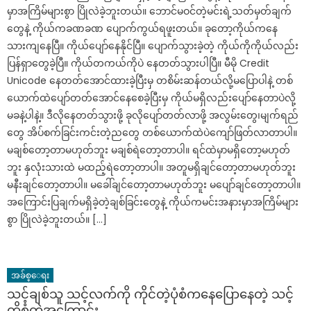
မှာအကြိမ်များစွာ ပြိုလဲခဲ့ဘူးတယ်။ ဘောင်မဝင်တဲ့မင်းရဲ့သတ်မှတ်ချက်
တွေနဲ့ ကိုယ်ကခဏခဏ ပျောက်ကွယ်ရဖူးတယ်။ ခုတော့ကိုယ်ကနေ
သားကျနေပြီ။ ကိုယ်ပျော်နေနိုင်ပြီ။ ပျောက်သွားခဲ့တဲ့ ကိုယ်ကိုကိုယ်လည်း
ပြန်ရှာတွေခဲ့ပြီ။ ကိုယ်တကယ်ကိုပဲ နေတတ်သွားပါပြီ။ မီမို Credit
Unicode နေတတ်အောင်ထားခဲ့ပြီးမှ တစိမ်းဆန်တယ်လို့မပြောပါနဲ့ တစ်
ယောက်ထဲပျော်တတ်အောင်နေစေခဲ့ပြီးမှ ကိုယ်မရှိလည်းပျော်နေတာပဲလို့
မခနဲ့ပါနဲ့။ ဒီလိုနေတတ်သွားဖို့ ခုလိုပျော်တတ်လာဖို့ အလွမ်းတွေ၊မျက်ရည်
တွေ အိပ်စက်ခြင်းကင်းတဲ့ညတွေ တစ်ယောက်ထဲပဲကျော်ဖြတ်လာတာပါ။
မချစ်တော့တာမဟုတ်ဘူး မချစ်ရဲတော့တာပါ။ ရင်ထဲမှာမရှိတော့မဟုတ်
ဘူး နှလုံးသားထဲ မထည့်ရဲတော့တာပါ။ အတူမရှိချင်တော့တာမဟုတ်ဘူး
မနီးချင်တော့တာပါ။ မခေါ်ချင်တော့တာမဟုတ်ဘူး မပျော်ချင်တော့တာပါ။
အကြောင်းပြချက်မရှိခဲ့တဲ့ချစ်ခြင်းတွေနဲ့ ကိုယ်ကမင်းအနားမှာအကြိမ်များ
စွာ ပြိုလဲခဲ့ဘူးတယ်။ […]
အခ်စ္ေရး
သင့်ချစ်သူ သင့်လက်ကို ကိုင်တဲ့ပုံစံကနေပြောနေတဲ့ သင့်
တို့စုံတွဲအကြောင်း