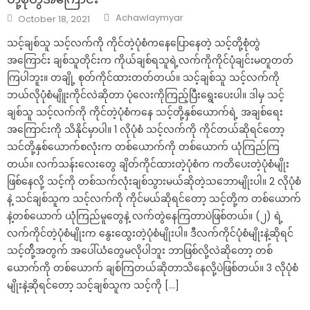
Author
Posted
Achawlaymyar
October 18, 2021
on
သင့်ချစ်သူ သင့်လက်ကို ကိုင်တဲ့ပုံစံကနေပြောနေတဲ့ သင့်တို့စုံတွဲ
အကြောင်း ချစ်သူတိုင်းက ကိုယ်ချစ်ရသူရဲ့လက်ကိုကိုင်ပုံချင်းမတူတတ်
ကြပါဘူး။ တချို့ စုတ်ကိုင်ထားတတ်တယ်။ သင့်ချစ်သူ သင့်လက်ကို
ဘယ်လိုပုံစံမျိူးကိုင်လဲဆိုတာ ပုံလေးကိုကြည့်ပြီးရွေးပေးပါ။ ဒါမှ သင့်
ချစ်သူ သင့်လက်ကို ကိုင်တဲ့ပုံစံကနေ သင့်တို့နှစ်ယောက်ရဲ့ အချစ်ရေး
အကြောင်းကို သိနိုင်မှာပါ။ 1 လိုပုံစံ သင့်လက်ကို ကိုင်တယ်ဆိုရင်တော့
သင်တို့နှစ်ယောက်စလုံးက တစ်ယောက်ကို တစ်ယောက် ယုံကြည်ကြ
တယ်။ လက်သန်းလေးတွေ ချိတ်ကိုင်ထားတဲ့ပုံစံက ကတိပေးတဲ့ပုံစံမျိုး
ဖြစ်နေလို့ သင့်ကို တစ်သက်လုံးချစ်သွားမယ်ဆိုတဲ့သဘောမျိုးပါ။ 2 လိုပုံစံ
နဲ့ သင်ချစ်သူက သင့်လက်ကို ကိုင်မယ်ဆိုရင်တော့ သင့်တို့က တစ်ယောက်
နဲ့တစ်ယောက် ယုံကြည်မူတွေနဲ့ လက်တွဲနေကြတာပဲဖြစ်တယ်။ (၂) ရဲ့
လက်ကိုင်တဲ့ပုံစံမျိုးက နွေးထွေးတဲ့ပုံစံမျိုးပါ။ ဒီလက်ကိုင်ပုံစံမျိုးနဲ့ဆိုရင်
သင့်တို့်အတွက် အပေါ်ယံတွေမလိုပါဘူး ဘာဖြစ်လို့လဲဆိုတော့ တစ်
ယောက်ကို တစ်ယောက် ချစ်ကြတယ်ဆိုတာသိနေလို့ပဲဖြစ်တယ်။ 3 လိုပုံစံ
မျိုးနဲ့ဆိုရင်တော့ သင့်ချစ်သူက သင့်ကို […]