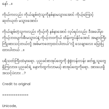
နော် …။
ကိုယ်ကလည်း ကိုယ်ချစ်တဲ့သူကိုနစ်နာမသွားအောင် ကိုယ့်ကြောင့်
ဆုတ်ယုတ် မသွားအောင်၊
ကိုယ်ချစ်တဲ့သူကလည်း ကိုယ့်ကို နစ်နာအောင် လုပ်ရင်လည်း ဒီအပေါ်မှာ
ကိုယ့်ဘဝပျက်စီးမသွားပဲနဲ့ ကိုယ့်ဘဝကိုယ် ထိန်းကွပ်နိုင်အောင် အများကြီး
ကြိုးစားသင့်တယ်လို့ အစ်မကတော့ထင်ပါတယ်”လို့ သေချာလေး ပြောပြ
ထားပါတယ် …။
ပရိသတ်ကြီးထဲမှာရော.. ပုညခင်စာအုပ်တွေကို စွဲစွဲလန်းလန်း ဖတ်ရှု့သူတွေ
ရှိကြလား။ ပုညခင်ရဲ့ နောက်ထွက်လာမယ့် စာအုပ်တွေကိုရော.. အားပေးဖို့
အသင့်ပဲလား …?
Credit to original
============
Unicode,