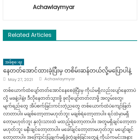
Achawlaymyar
Related Articles
အခ်စ္ေရး
နေတတ်အောင်ထားခဲ့ပြီးမှ တစိမ်းဆန်တယ်လို့မပြောပါနဲ့
Author
Posted
Achawlaymyar
May 27, 2021
on
တစ်ယောက်ထဲပျော်တတ်အောင်နေစေခဲ့ပြီးမှ ကိုယ်မရှိလည်းပျော်နေတာပဲ
လို့ မခနဲ့ပါနဲ့။ ဒီလိုနေတတ်သွားဖို့ ခုလိုပျော်တတ်လာဖို့ အလွမ်းတွေ၊
မျက်ရည်တွေ အိပ်စက်ခြင်းကင်းတဲ့ညတွေ တစ်ယောက်ထဲပဲကျော်ဖြတ်
လာတာပါ။ မချစ်တော့တာမဟုတ်ဘူး မချစ်ရဲတော့တာပါ။ ရင်ထဲမှာမရှိ
တော့မဟုတ်ဘူး နှလုံးသားထဲ မထည့်ရဲတော့တာပါ။ အတူမရှိချင်တော့တာ
မဟုတ်ဘူး မနီးချင်တော့တာပါ။ မခေါ်ချင်တော့တာမဟုတ်ဘူး မပျော်ချင်
တော့တာပါ။ အကြောင်းပြချက်မရှိခဲ့တဲ့ချစ်ခြင်းတွေနဲ့ ကိုယ်ကမင်းအနား