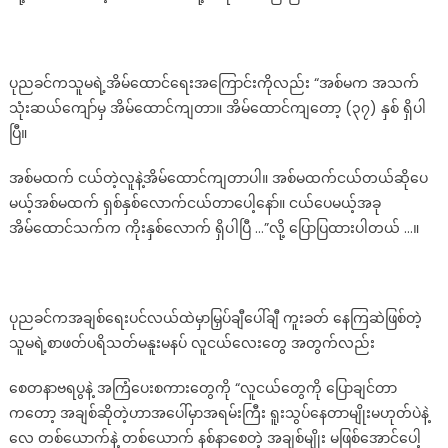
ပုညခင်ကသူမရဲ့အိမ်ထောင်ရေးအကြောင်းကိုလည်း “အစ်မက အသက်
သုံးဆယ်ကျော်မှ အိမ်ထောင်ကျတာ။ အိမ်ထောင်ကျတော့ (၃၇) နှစ် ရှိပါ
ပြီ။
အစ်မထက် ငယ်တဲ့လူနဲ့အိမ်ထောင်ကျတာပါ။ အစ်မထက်ငယ်တယ်ဆိုပေ
မယ့်အစ်မထက် ရှစ်နှစ်လောက်ငယ်တာပေါ့နော်။ ငယ်ပေမယ့်အခု
အိမ်ထောင်သက်က ကိုးနှစ်လောက် ရှိပါပြီ …”လို့ ပြောပြထားပါတယ် …။
ပုညခင်ကအချစ်ရေးပင်လယ်ထဲမှာမြှပ်ချီပေါ်ချီ ကူးခတ် နေကြဆဲဖြစ်တဲ့
သူမရဲ့စာဖတ်ပရိသတ်မနူးမနပ် လူငယ်လေးတွေ အတွက်လည်း
စေတနာဗရပွနဲ့ အကြံပေးစကားတွေကို “လူငယ်တွေကို ပြောချင်တာ
ကတော့ အချစ်ဆိုတဲ့ဟာအပေါ်မှာအရမ်းကြီး ရူးသွပ်နေတာမျိုးမဟုတ်ပဲနဲ့
လေ တစ်ယောက်နဲ့ တစ်ယောက် နစ်နာစေတဲ့ အချစ်မျိုး မဖြစ်အောင်ပေါ့