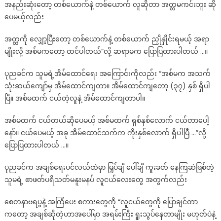
အနည်းဆုံးတော့ တစ်ယောက်နဲ့ တစ်ယောက် လူဆိုတာ အတ္တမကင်းဘူး ဆို
ပေမယ့်လည်း
အတ္တကို လျှော့ပြီးတော့ တစ်ယောက်နဲ့ တစ်ယောက် ညှိုနှိုင်းရမယ့် အရာ
မျိုးလို့ အစ်မကတော့ ထင်ပါတယ်”လို့ ဆရာမက ပြောပြထားပါတယ် …။
ပုညခင်က သူမရဲ့အိမ်ထောင်ရေး အကြောင်းကိုလည်း “အစ်မက အသက်
သုံးဆယ်ကျော်မှ အိမ်ထောင်ကျတာ။ အိမ်ထောင်ကျတော့ (၃၇) နှစ် ရှိပါ
ပြီ။ အစ်မထက် ငယ်တဲ့လူနဲ့ အိမ်ထောင်ကျတာပါ။
အစ်မထက် ငယ်တယ်ဆိုပေမယ့် အစ်မထက် ရှစ်နှစ်လောက် ငယ်တာပေါ့
နော်။ ငယ်ပေမယ့် အခု အိမ်ထောင်သက်က ကိုးနှစ်လောက် ရှိပါပြီ …”လို့
ပြောပြထားပါတယ် …။
ပုညခင်က အချစ်ရေးပင်လယ်ထဲမှာ မြှပ်ချီ ပေါ်ချီ ကူးခတ် နေကြဆဲဖြစ်တဲ့
သူမရဲ့ စာဖတ်ပရိသတ်မနူးမနပ် လူငယ်လေးတွေ အတွက်လည်း
စေတနာဗရပွနဲ့ အကြံပေး စကားတွေကို “လူငယ်တွေကို ပြောချင်တာ
ကတော့ အချစ်ဆိုတဲ့ဟာအပေါ်မှာ အရမ်းကြီး ရူးသွပ်နေတာမျိုး မဟုတ်ပဲနဲ့