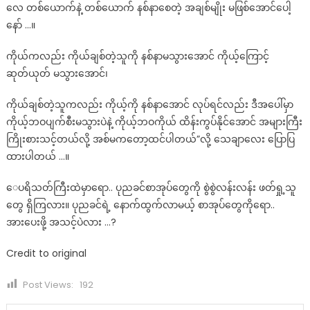
လေ တစ်ယောက်နဲ့ တစ်ယောက် နစ်နာစေတဲ့ အချစ်မျိုး မဖြစ်အောင်ပေါ့
နော် …။
ကိုယ်ကလည်း ကိုယ်ချစ်တဲ့သူကို နစ်နာမသွားအောင် ကိုယ့်ကြောင့်
ဆုတ်ယုတ် မသွားအောင်၊
ကိုယ်ချစ်တဲ့သူကလည်း ကိုယ့်ကို နစ်နာအောင် လုပ်ရင်လည်း ဒီအပေါ်မှာ
ကိုယ့်ဘဝပျက်စီးမသွားပဲနဲ့ ကိုယ့်ဘဝကိုယ် ထိန်းကွပ်နိုင်အောင် အများကြီး
ကြိုးစားသင့်တယ်လို့ အစ်မကတော့ထင်ပါတယ်”လို့ သေချာလေး ပြောပြ
ထားပါတယ် …။
‌ေပရိသတ်ကြီးထဲမှာရော.. ပုညခင်စာအုပ်တွေကို စွဲစွဲလန်းလန်း ဖတ်ရှု့သူ
တွေ ရှိကြလား။ ပုညခင်ရဲ့ နောက်ထွက်လာမယ့် စာအုပ်တွေကိုရော..
အားပေးဖို့ အသင့်ပဲလား …?
Credit to original
Post Views:
192