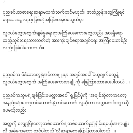
မ
ပုညခင်ဟာစာရေးဆရာမသက်သက်တင်မဟုတ်၊ ဇာတ်ညွှန်းတွေကြုံရင်
ချစ်
ကြ
ရေးသားသူလည်းဖြစ်တဲ့အပြင်စာအုပ်တွေထဲမှာ
ဖို့
လူငယ်တွေအတွက်ချစ်မှုရေးရာအကြံပေးစကားတွေလည်း အားရှိစရာ
သတိပေး
လိုက်
ထည့်သွင်းရေးသားတတ်တဲ့ အားကိုးချင်စရာအချစ်ရေး အကြံပေးတစ်ဦး
တဲ့
လည်းဖြစ်ပါသေးတယ်။
ပု
ည
ခင်…
ပုညခင်က မီဒီယာတွေနဲ့အင်တာဗျူးမှာ အချစ်အပေါ် ခံယူချက်တွေနဲ့
လူငယ်တွေအတွက် အကြံပေးစကားအချို့ကို ဖြေကြားထားပေးပါတယ် …။
ပုညခင်ကသူမရဲ့ချစ်ခြင်းမေတ္တာအပေါ် ရှု့မြင်ပုံကို “အချစ်ဆိုတာကတော့
အနည်းဆုံးတော့တစ်ယောက်နဲ့ တစ်ယောက် လူဆိုတာ အတ္တမကင်းဘူး ဆို
ပေမယ့်လည်း
အတ္တကို လျှော့ပြီးတော့တစ်ယောက်နဲ့ တစ်ယောက်ညှိုနှိုင်းရမယ့်အရာမျိုး
လို့ အစ်မကတော့ ထင်ပါတယ်”လို့ဆရာမကပြောပြထားပါတယ် …။