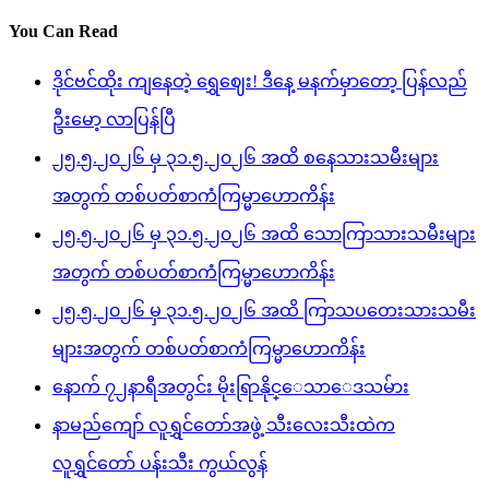
You Can Read
ဒိုင်ဗင်ထိုး ကျနေတဲ့ ရွှေဈေး! ဒီနေ့ မနက်မှာတော့ ပြန်လည်
ဦးမော့ လာပြန်ပြီ
၂၅.၅.၂၀၂၆ မှ ၃၁.၅.၂၀၂၆ အထိ စနေသားသမီးများ
အတွက် တစ်ပတ်စာကံကြမ္မာဟောကိန်း
၂၅.၅.၂၀၂၆ မှ ၃၁.၅.၂၀၂၆ အထိ သောကြာသားသမီးများ
အတွက် တစ်ပတ်စာကံကြမ္မာဟောကိန်း
၂၅.၅.၂၀၂၆ မှ ၃၁.၅.၂၀၂၆ အထိ ကြာသပတေးသားသမီး
များအတွက် တစ်ပတ်စာကံကြမ္မာဟောကိန်း
နောက် ၇၂နာရီအတွင်း မိုးရြာနိုင္ေသာေဒသမ်ား
နာမည်ကျော် လူရွှင်တော်အဖွဲ့ သီးလေးသီးထဲက
လူရွှင်တော် ပန်းသီး ကွယ်လွန်