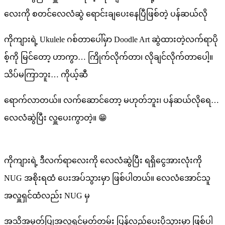
လေးကို စတင်လေလံဆွဲ ရောင်းချပေးနေပြီဖြစ်တဲ့ ပန်ဆယ်လို
ကိုကျားရဲ့ Ukulele ဂစ်တာပေါ်မှာ Doodle Art ဆွဲထားတဲ့လက်ရာပို
စ့်ကို မြင်တော့ ဟာကွာ… ကြိုက်လိုက်တာ၊ လိုချင်လိုက်တာပေါ့။
သိပ်မကြာဘူး… ကိုယ့်ဆီ
ရောက်လာတယ်။ လက်ဆောင်တော့ မဟုတ်ဘူး၊ ပန်ဆယ်လိုရေ…
လေလံဆွဲပြီး လှူပေးကွာတဲ့။ 😁
ကိုကျားရဲ့ ဒီလက်ရာလေးကို လေလံဆွဲပြီး ရရှိငွေအားလုံးကို
NUG အစိုးရထံ ပေးအပ်သွားမှာ ဖြစ်ပါတယ်။ လေလံအောင်သူ
အလှူရှင်ထံလည်း NUG မှ
အသိအမှတ်ပြုအလှူရှင်မှတ်တမ်း ပြန်လည်ပေးပို့သွားမှာ ဖြစ်ပါ