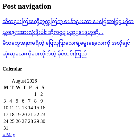
Post navigation
သီတင္းကြၽတ္ပိတ္ရက္အတြက္ ေခ်ာင္းသာ ေငြေဆာင္တြင္ ဟိုတ
ယ္အခန္းအားလုံးနီးပါး ဘိုကင္ျပည့္ေနဟုဆို…
မိဘတွေအနားမရှိတဲ့ ပြေသုဒြာလေးရဲ့မွေးနေ့လေးကို အလိုချင်
ဆုံးဆုလေးကိုပေးလိုက်တဲ့ ခိုင်သင်းကြည်
Calendar
August 2026
M
T
W
T
F
S
S
1
2
3
4
5
6
7
8
9
10
11
12
13
14
15
16
17
18
19
20
21
22
23
24
25
26
27
28
29
30
31
« May