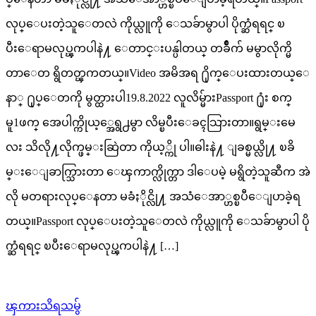
လုပ္ေပးတဲ့သူေတလဲ ကိုယ္လူကို ေသခ်ာမွာပါ ပိုက္ဆံရရင္ ၿ
ပီးေရာမလုပ္ၾကပါနဲ႔ ေတာင္းပန္ပါတယ္ တခ်ိဳက် မမွာလိုက္မိ
တာေတ ရွိတတ္ၾကတယ္။Video အမိအရ ႐ိုက္ေပးထားတယ္ေ
နာ္ ႐ုပ္ေတကို မွတ္ထားပါ19.8.2022 လူလိမ္မ်ားPassport ႐ုံး စက္
မူ1ဖက္ အေပါက္ကိုယ့္အေရွ႕မွာ လိမ္ၿပီးေခၚသြားတာ။ရွမ္းမေ
လး သိလို႔လိုက္ဖမ္းဆြဲတာ ကိုယ့္ကို ပါ။ဓါးနဲ႔ ျခစ္မယ္လို႔ ၿခိ
မ္းေျခာက္သြားတာ ေၾကာက္လိုက္တာ ဒါေပမဲ့ မရွိတဲ့သူဆီက အဲ
လို မတရားလုပ္ေနတာ မခံႏိုင္လို႔ အသံေအာ္ဟစ္ၿပီေျပာခဲ့ရ
တယ္။Passport လုပ္ေပးတဲ့သူေတလဲ ကိုယ္လူကို ေသခ်ာမွာပါ ပို
က္ဆံရရင္ ၿပီးေရာမလုပ္ၾကပါနဲ႔ […]
ၾကားသိရသမွ်