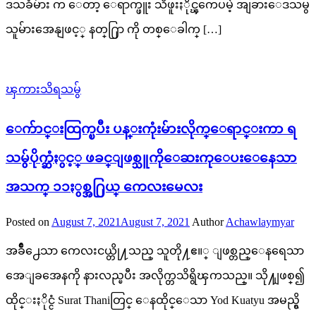
ဒသခံမ်ား က ေတာ့ ေရာက္ဖူး သိဖူးႏိုင္ၾကေပမဲ့ အျခားေဒသမွ
သူမ်ားအေနျဖင့္ နတ္႐ြာ ကို တစ္ေခါက္ […]
ၾကားသိရသမွ်
ေက်ာင္းထြက္ၿပီး ပန္းကုံးမ်ားလိုက္ေရာင္းကာ ရ
သမွ်ပိုက္ဆံႏွင့္ ဖခင္ျဖစ္သူကိုေဆးကုေပးေနေသာ
အသက္ ၁၁ႏွစ္အ႐ြယ္ ကေလးမေလး
Posted on
August 7, 2021
August 7, 2021
Author
Achawlaymyar
အခ်ိဳ႕ေသာ ကေလးငယ္တို႔သည္ သူတို႔ဧ။္ ျဖစ္တည္ေနရေသာ
အေျခအေနကို နားလည္ၿပီး အလိုက္တသိရွိၾကသည္။ သို႔ျဖစ္၍
ထိုင္းႏိုင္ငံ Surat Thaniတြင္ ေနထိုင္ေသာ Yod Kuatyu အမည္ရွိ