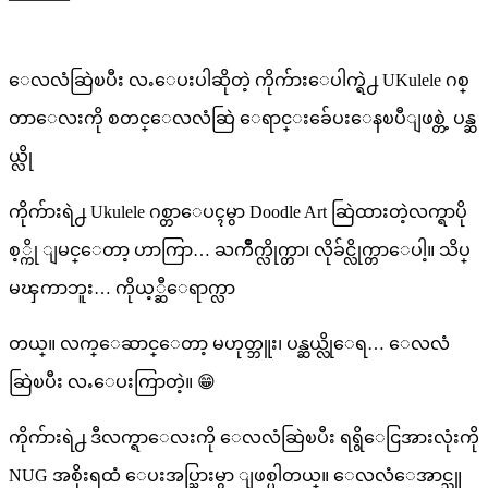
ေလလံဆြဲၿပီး လႉေပးပါဆိုတဲ့ ကိုက်ားေပါက္ရဲ႕ UKulele ဂစ္
တာေလးကို စတင္ေလလံဆြဲ ေရာင္းခ်ေပးေနၿပီျဖစ္တဲ့ ပန္ဆ
ယ္လို
ကိုက်ားရဲ႕ Ukulele ဂစ္တာေပၚမွာ Doodle Art ဆြဲထားတဲ့လက္ရာပို
စ့္ကို ျမင္ေတာ့ ဟာကြာ… ႀကိဳက္လိုက္တာ၊ လိုခ်င္လိုက္တာေပါ့။ သိပ္
မၾကာဘူး… ကိုယ့္ဆီေရာက္လာ
တယ္။ လက္ေဆာင္ေတာ့ မဟုတ္ဘူး၊ ပန္ဆယ္လိုေရ… ေလလံ
ဆြဲၿပီး လႉေပးကြာတဲ့။ 😁
ကိုက်ားရဲ႕ ဒီလက္ရာေလးကို ေလလံဆြဲၿပီး ရရွိေငြအားလုံးကို
NUG အစိုးရထံ ေပးအပ္သြားမွာ ျဖစ္ပါတယ္။ ေလလံေအာင္သူ