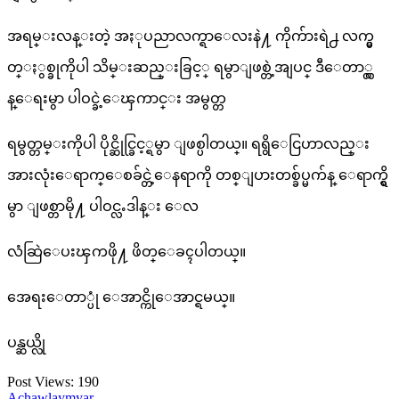
အရမ္းလန္းတဲ့ အႏုပညာလက္ရာေလးနဲ႔ ကိုက်ားရဲ႕ လက္မွ
တ္ႏွစ္ခုကိုပါ သိမ္းဆည္းခြင့္ ရမွာျဖစ္တဲ့အျပင္ ဒီေတာ္လွ
န္ေရးမွာ ပါဝင္ခဲ့ေၾကာင္း အမွတ္တ
ရမွတ္တမ္းကိုပါ ပိုင္ဆိုင္ခြင့္ရမွာ ျဖစ္ပါတယ္။ ရရွိေငြဟာလည္း
အားလုံးေရာက္ေစခ်င္တဲ့ေနရာကို တစ္ျပားတစ္ခ်ပ္မက်န္ ေရာက္ရွိ
မွာ ျဖစ္တာမို႔ ပါဝင္လႉဒါန္း ေလ
လံဆြဲေပးၾကဖို႔ ဖိတ္ေခၚပါတယ္။
အေရးေတာ္ပုံ ေအာင္ကိုေအာင္ရမယ္။
ပန္ဆယ္လို
Post Views:
190
Achawlaymyar