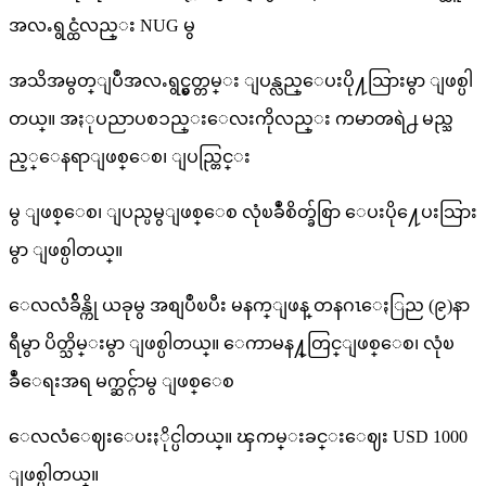
အလႉရွင္ထံလည္း NUG မွ
အသိအမွတ္ျပဳအလႉရွင္မွတ္တမ္း ျပန္လည္ေပးပို႔သြားမွာ ျဖစ္ပါ
တယ္။ အႏုပညာပစၥည္းေလးကိုလည္း ကမာၻရဲ႕ မည္သ
ည့္ေနရာျဖစ္ေစ၊ ျပည္တြင္း
မွ ျဖစ္ေစ၊ ျပည္ပမွျဖစ္ေစ လုံၿခဳံစိတ္ခ်စြာ ေပးပို႔ေပးသြား
မွာ ျဖစ္ပါတယ္။
ေလလံခ်ိန္ကို ယခုမွ အစျပဳၿပီး မနက္ျဖန္ တနဂၤေႏြည (၉)နာ
ရီမွာ ပိတ္သိမ္းမွာ ျဖစ္ပါတယ္။ ေကာမန႔္တြင္ျဖစ္ေစ၊ လုံၿ
ခဳံေရးအရ မက္ဆင္ဂ်ာမွ ျဖစ္ေစ
ေလလံေဈးေပးႏိုင္ပါတယ္။ ၾကမ္းခင္းေဈး USD 1000
ျဖစ္ပါတယ္။