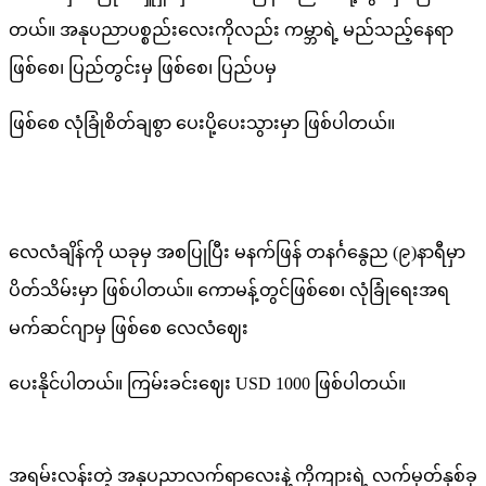
တယ်။ အနုပညာပစ္စည်းလေးကိုလည်း ကမ္ဘာရဲ့ မည်သည့်နေရာ
ဖြစ်စေ၊ ပြည်တွင်းမှ ဖြစ်စေ၊ ပြည်ပမှ
ဖြစ်စေ လုံခြုံစိတ်ချစွာ ပေးပို့ပေးသွားမှာ ဖြစ်ပါတယ်။
လေလံချိန်ကို ယခုမှ အစပြုပြီး မနက်ဖြန် တနင်္ဂနွေည (၉)နာရီမှာ
ပိတ်သိမ်းမှာ ဖြစ်ပါတယ်။ ကောမန့်တွင်ဖြစ်စေ၊ လုံခြုံရေးအရ
မက်ဆင်ဂျာမှ ဖြစ်စေ လေလံဈေး
ပေးနိုင်ပါတယ်။ ကြမ်းခင်းဈေး USD 1000 ဖြစ်ပါတယ်။
အရမ်းလန်းတဲ့ အနုပညာလက်ရာလေးနဲ့ ကိုကျားရဲ့ လက်မှတ်နှစ်ခု