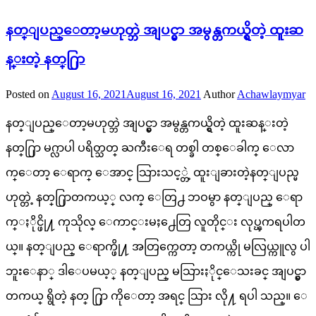
နတ္ျပည္ေတာ့မဟုတ္ဘဲ အျပင္မွာ အမွန္တကယ္ရွိတဲ့ ထူးဆ
န္းတဲ့ နတ္႐ြာ
Posted on
August 16, 2021
August 16, 2021
Author
Achawlaymyar
နတ္ျပည္ေတာ့မဟုတ္ဘဲ အျပင္မွာ အမွန္တကယ္ရွိတဲ့ ထူးဆန္းတဲ့
နတ္႐ြာ မဂ္လာပါ ပရိတ္သတ္ ႀကီးေရ တစ္ခါ တစ္ေခါက္ ေလာ
က္ေတာ့ ေရာက္ ေအာင္ သြားသင့္တဲ့ ထူးျခားတဲ့နတ္ျပည္မ
ဟုတ္တဲ့ နတ္႐ြာတကယ့္ လက္ ေတြ႕ ဘဝမွာ နတ္ျပည္ ေရာ
က္ႏိုင္ဖို႔ ကုသိုလ္ ေကာင္းမႈ႕ေတြ လူတိုင္း လုပ္ၾကရပါတ
ယ္။ နတ္ျပည္ ေရာက္ဖို႔ အတြက္ကေတာ့ တကယ္ကို မလြယ္ကူလွ ပါ
ဘူးေနာ္ ဒါေပမယ့္ နတ္ျပည္ မသြားႏိုင္ေသးခင္ အျပင္မွာ
တကယ္ ရွိတဲ့ နတ္ ႐ြာ ကိုေတာ့ အရင္ သြား လို႔ ရပါ သည္။ ေ