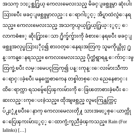
အသက္ ၁၁ႏွစ္အ႐ြယ္ ကေလးမေလးသည္ မိခင္ျဖစ္သူမွာ ဆုံးပါး
သြားၿပီး ဖခင္ျဖစ္သူမွာလည္း ေရာဂါႏွင့္ အိပ္ရာထဲလွဲေနရ
သည္။ ကေလးမေလးသည္ အသက္ငယ္ငယ္႐ြယ္႐ြယ္ႏွင့္ ေ
လာကဓံဧ။္ ဆိုး႐ြားေသာ ႐ိုက္ခ်က္မ်ားကို ခံစားေနရၿပီး ဖခင္ျ
ဖစ္သူအလုပ္မသြားႏိုင္၍ စားဝတ္ေနေရးအတြက္ သူမကိုယ္တိုင္ ႐ု
န္းကန္ေနရသည္။ ကေလးမေလးသည္ ပိုက္ဆံရွာရန္ ေက်ာင္းမွ
ထြက္ခဲ့ၿပီး လမ္းမေပၚထြက္၍ ပန္းကုန္းေလးမ်ားသီကာ
ေရာင္းခဲ့ၿပီး မနက္အေစာကေန တစ္ခါတစ္ေလ ညေနေစာင္း
ထိေရာက္ကာ ရသမွ်ေငြေၾကးမ်ားကို ေခြၽတာစားခဲ့ၿပီး ေ
ဆးလည္းကုေပးခဲ့သည္။ ထိုအျဖစ္သည္ လူမႈကြန္ယက္တြင္
ပ်ံ႕ႏွံ႔ၿပီးေနာက္ ကေလးမေလးတို႔ သားအဖႏွစ္ေယာက္ကို
ေငြေၾကးမ်ားႏွင့္ ေထာက္ပံ့ကူညီခဲ့ၾကသည္။ Rain (For
Ialinks) […]