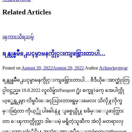
Related Articles
ၾကားသိရသမွ်
ရန္ကုန္ၿမိဳ႕ေပၚမွာမနက္ပိုင္းကျဖစ္သြားတာပါ…
Posted on
August 20, 2022
August 20, 2022
Author
Achawlaymyar
ရန္ကုန္ၿမိဳ႕ေပၚမွာမနက္ပိုင္းကျဖစ္သြားတာပါ… ဗီဒီယိုေအာက္ဆုံးတြ
င္ပါဝင္သည္။ 19.8.2022 လူလိမ္မ်ားPassport ႐ုံး စက္မူ1ဖက္ အေပါက္ကို
ယ့္အေရွ႕မွာ လိမ္ၿပီးေခၚသြားတာ။ရွမ္းမေလး သိလို႔လိုက္ဖ
မ္းဆြဲတာ ကိုယ့္ကို ပါ။ဓါးနဲ႔ ျခစ္မယ္လို႔ ၿခိမ္းေျခာက္သြား
တာ ေၾကာက္လိုက္တာ ဒါေပမဲ့ မရွိတဲ့သူဆီက အဲလို မတရားလု
ပ္ေနတာ မခံႏိုင္လို႔ အသံေအာ္ဟစ္ၿပီေျပာခဲ့ရတယ္။Passport