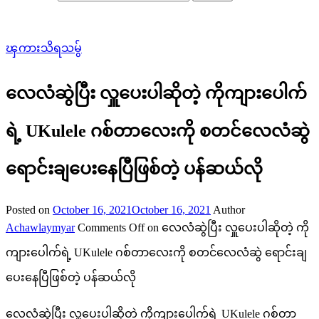
ၾကားသိရသမွ်
လေလံဆွဲပြီး လှူပေးပါဆိုတဲ့ ကိုကျားပေါက်
ရဲ့ UKulele ဂစ်တာလေးကို စတင်လေလံဆွဲ
ရောင်းချပေးနေပြီဖြစ်တဲ့ ပန်ဆယ်လို
Posted on
October 16, 2021
October 16, 2021
Author
Achawlaymyar
Comments Off
on လေလံဆွဲပြီး လှူပေးပါဆိုတဲ့ ကို
ကျားပေါက်ရဲ့ UKulele ဂစ်တာလေးကို စတင်လေလံဆွဲ ရောင်းချ
ပေးနေပြီဖြစ်တဲ့ ပန်ဆယ်လို
လေလံဆွဲပြီး လှူပေးပါဆိုတဲ့ ကိုကျားပေါက်ရဲ့ UKulele ဂစ်တာ