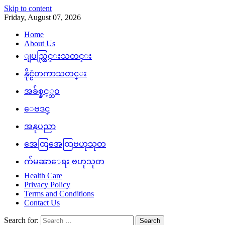
Skip to content
Friday, August 07, 2026
Home
About Us
ျပည္တြင္းသတင္း
နိုင္ငံတကာသတင္း
အခ်စ္နွင့္ဘဝ
ေဗဒင္
အနုပညာ
အေထြအေထြဗဟုသုတ
က်မၼာေရး ဗဟုသုတ
Health Care
Privacy Policy
Terms and Conditions
Contact Us
Search for: