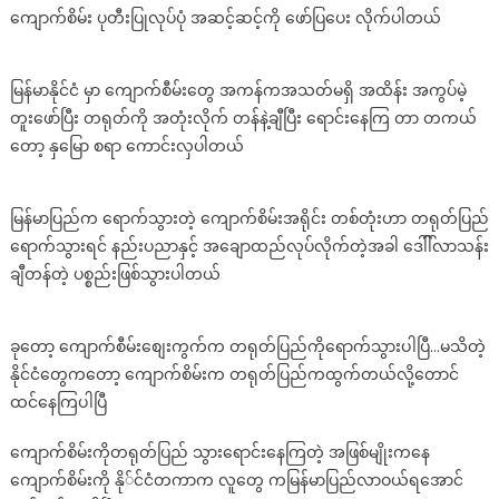
ကျောက်စိမ်း ပုတီးပြုလုပ်ပုံ အဆင့်ဆင့်ကို ဖော်ပြပေး လိုက်ပါတယ်
ပုတီး
လုပ်
လိုက်
မြန်မာနိုင်ငံ မှာ ကျောက်စီမ်းတွေ အကန်ကအသတ်မရှိ အထိန်း အကွပ်မဲ့
တဲ့
တူးဖော်ပြီး တရုတ်ကို အတုံးလိုက် တန်နဲ့ချီပြီး ရောင်းနေကြ တာ တကယ်
အခါ
တော့ နှမြော စရာ ကောင်းလှပါတယ်
အံ့
သြ
ဖွယ်
မြန်မာပြည်က ရောက်သွားတဲ့ ကျောက်စိမ်းအရိုင်း တစ်တုံးဟာ တရုတ်ပြည်
တက်
ရောက်သွားရင် နည်းပညာနှင့် အချောထည်လုပ်လိုက်တဲ့အခါ ဒေါ်ါ်လာသန်း
လာ
ချီတန်တဲ့ ပစ္စည်းဖြစ်သွားပါတယ်
တဲ့
တန်ဖိုး…
ခုတော့ ကျောက်စီမ်းစျေးကွက်က တရုတ်ပြည်ကိုရောက်သွားပါပြီ…မသိတဲ့
နိုင်ငံတွေကတော့ ကျောက်စိမ်းက တရုတ်ပြည်ကထွက်တယ်လို့တောင်
ထင်နေကြပါပြီ
ကျောက်စိမ်းကိုတရုတ်ပြည် သွားရောင်းနေကြတဲ့ အဖြစ်မျိုးကနေ
ကျောက်စိမ်းကို နို်င်ငံတကာက လူတွေ ကမြန်မာပြည်လာဝယ်ရအောင်