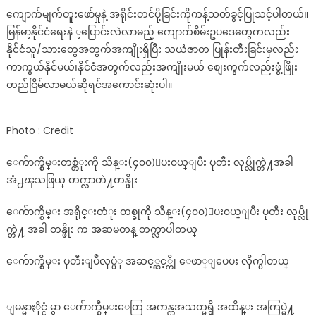
ကျောက်မျက်တူးဖော်မှုနဲ့ အရိုင်းတင်ပို့ခြင်းကိုကန့်သတ်ခွင့်ပြုသင့်ပါတယ်။
မြန်မာ့နိုင်ငံရေးနဲ ့ပြောင်းလဲလာမည့် ကျောက်စိမ်းဥပဒေတွေကလည်း
နိုင်ငံသူ/သားတွေအတွက်အကျိုးရှိပြီး သယံဇာတ ပြုန်းတီးခြင်းမှလည်း
ကာကွယ်နိုင်မယ်၊နိုင်ငံအတွက်လည်းအကျိုးမယ် စျေးကွက်လည်းဖွံ့ဖြိုး
တည်ငြိမ်လာမယ်ဆိုရင်အကောင်းဆုံးပါ။
Photo : Credit
ေက်ာက္စိမ္းတစ္တံုးကို သိန္း(၄၀၀)ေပး၀ယ္ျပီး ပုတီး လုပ္လိုက္တဲ႔အခါ
အံ႕ၾသဖြယ္ တက္လာတဲ႔တန္ဖိုး
ေက်ာက္စိမ္း အရိုင္းတံုး တစ္ခုကို သိန္း(၄၀၀)ေပး၀ယ္ျပီး ပုတီး လုပ္လို
က္တဲ႔ အခါ တန္ဖိုး က အဆမတန္ တက္လာပါတယ္
ေက်ာက္စိမ္း ပုတီးျပဳလုပ္ပံု အဆင့္ဆင့္ကို ေဖာ္ျပေပး လိုက္ပါတယ္
ျမန္မာႏိုင္ငံ မွာ ေက်ာက္စီမ္းေတြ အကန္ကအသတ္မရွိ အထိန္း အကြပ္မဲ႔