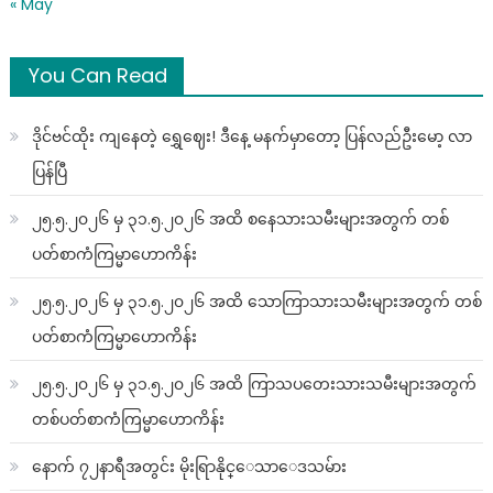
« May
You Can Read
ဒိုင်ဗင်ထိုး ကျနေတဲ့ ရွှေဈေး! ဒီနေ့ မနက်မှာတော့ ပြန်လည်ဦးမော့ လာ
ပြန်ပြီ
၂၅.၅.၂၀၂၆ မှ ၃၁.၅.၂၀၂၆ အထိ စနေသားသမီးများအတွက် တစ်
ပတ်စာကံကြမ္မာဟောကိန်း
၂၅.၅.၂၀၂၆ မှ ၃၁.၅.၂၀၂၆ အထိ သောကြာသားသမီးများအတွက် တစ်
ပတ်စာကံကြမ္မာဟောကိန်း
၂၅.၅.၂၀၂၆ မှ ၃၁.၅.၂၀၂၆ အထိ ကြာသပတေးသားသမီးများအတွက်
တစ်ပတ်စာကံကြမ္မာဟောကိန်း
နောက် ၇၂နာရီအတွင်း မိုးရြာနိုင္ေသာေဒသမ်ား