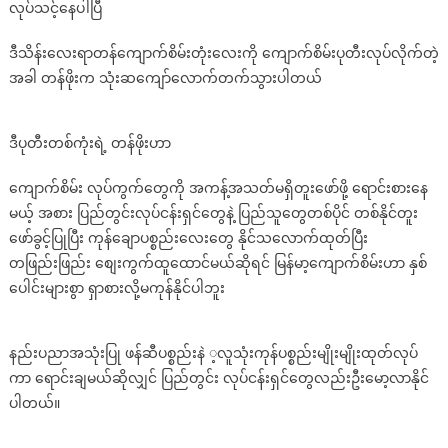
လုပ်သင့်နေပါပြီ
ဒီသိန်းလေးရာတန်ကျောက်စိမ်းတုံးလေးကို ကျောက်စိမ်းပုတီးလုပ်လိုက်တဲ့
အခါ တန်ဖိုးက သုံးဆကျော်လောက်တက်သွားပါတယ်
ဒီပုတီးတစ်ကုံးရဲ့ တန်ဖိုးဟာ
ကျောက်စိမ်း လုပ်ကွက်တွေကို အကန့်အသတ်မရှိတူးဖော်ဖို့ ရောင်းစားနေ
မယ့် အစား ပြည်တွင်းလုပ်ငန်းရှင်တွေနဲ့ ပြည်သူတွေတစ်ပိုင် တစ်နိုင်တူး
ဖော်ခွင့်ပြုပြီး ကုန်ချောပစ္စည်းလေးတွေ နိုင်သလောက်ထုတ်ပြီး
တဖြည်းဖြည်း စျေးကွက်ထူထောင်မယ်ဆိုရင် မြန်မာ့ကျောက်စိမ်းဟာ နှစ်
ပေါင်းများစွာ ရှာစားလို့မကုန်နိုင်ပါဘူး
နည်းပညာအသုံးပြု ဖန်ဆီပစ္စည်းနဲ ့လူသုံးကုန်ပစ္စည်းမျိုးမျိုးထုတ်လုပ်
ကာ ရောင်းချမယ်ဆိုလျှင် ပြည်တွင်း လုပ်ငန်းရှင်တွေလည်းဦးမော့လာနိုင်
ပါတယ်။