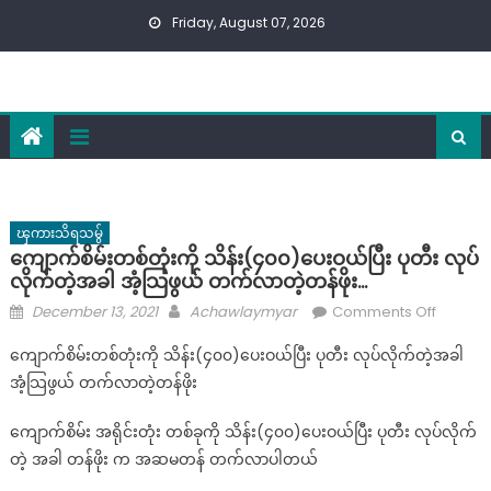
Skip
Friday, August 07, 2026
to
content
ၾကားသိရသမွ်
ကျောက်စိမ်းတစ်တုံးကို သိန်း(၄၀၀)ပေးဝယ်ပြီး ပုတီး လုပ်
လိုက်တဲ့အခါ အံ့သြဖွယ် တက်လာတဲ့တန်ဖိုး…
Posted
Author
on
December 13, 2021
Achawlaymyar
Comments Off
on
ကျောက်စိ
ကျောက်စိမ်းတစ်တုံးကို သိန်း(၄၀၀)ပေးဝယ်ပြီး ပုတီး လုပ်လိုက်တဲ့အခါ
တစ်
အံ့သြဖွယ် တက်လာတဲ့တန်ဖိုး
တုံး
ကို
ကျောက်စိမ်း အရိုင်းတုံး တစ်ခုကို သိန်း(၄၀၀)ပေးဝယ်ပြီး ပုတီး လုပ်လိုက်
သိန်း(၄
တဲ့ အခါ တန်ဖိုး က အဆမတန် တက်လာပါတယ်
ဝယ်
ပြီး