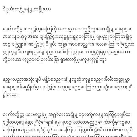
ဒီပုတီးတစ္ကံုးရဲ႕ တန္ဖိုးဟာ
ေက်ာက္စိမ္း လုပ္ကြက္ေတြကို အကန္႔အသတ္မရွိတူးေဖာ္ဖို႔ ေရာင္း
စားေနမယ့္ အစား ျပည္တြင္းလုပ္ငန္းရွင္ေတြနဲ႔ ျပည္သူေတြတစ္ပိုင္
တစ္ႏိုင္တူးေဖာ္ခြင့္ျပဳျပီး ကုန္ေခ်ာပစၥည္းေလးေတြ ႏိုင္သေလာ
က္ထုတ္ျပီး တျဖည္းျဖည္း ေစ်းကြက္ထူေထာင္မယ္ဆိုရင္ ျမန္မာ့ေက်ာ
က္စိမ္းဟာ ႏွစ္ေပါင္းမ်ားစြာ ရွာစားလို႔မကုန္ႏိုင္ပါဘူး
နည္းပညာအသုံးျပဳ ဖန္ဆီပစၥည္းနဲ ႔လူသုံးကုန္ပစၥည္းမ်ိဳးမ်ိဳးထုတ္လုပ္ကာ
ေရာင္းခ်မယ္ဆိုလ်ွင္ ျပည္တြင္း လုပ္ငန္း႐ွင္ေတြလည္းဦးေမာ့လာႏုိ
င္ပါတယ္။
ေက်ာက္မ်က္တူးေဖာ္မႈနဲ႔ အ႐ုိင္းတင္ပို႔ျခင္းကိုကန္႔သတ္ခြင့္ျပဳသ
င့္ပါတယ္။ျမန္မာ့ႏုိင္ငံေရးနဲ ႔ေျပာင္းလဲလာမည့္ ေက်ာက္စိမ္းဥပေ
ဒေတြကလည္း ႏုိင္ငံသူ/သားေတြအတြက္အက်ိဳး႐ွိၿပီး သယံဇာတ ျပဳ