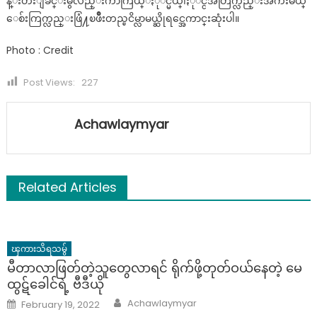
န္းတီးျခင္းမွလည္းကာကြယ္ႏုိင္မယ္၊ႏုိင္ငံအတြက္လည္းအက်ိဳးမယ္
ေစ်းကြက္လည္းဖြံ႔ၿဖိဳးတည္ၿငိမ္လာမယ္ဆိုရင္အေကာင္းဆုံးပါ။
Photo : Credit
Post Views:
227
Achawlaymyar
Related Articles
ၾကားသိရသမွ်
မီတာလာဖြတ်တဲ့သူတွေလာရင် ရိုက်ဖို့တုတ်ဝယ်နေတဲ့ မေ
ထွဋ်ခေါင်ရဲ့ ဗီဒီယို
Author
Posted
Achawlaymyar
February 19, 2022
on