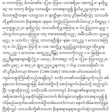
ေလာကတြင္ မိဘမ်ား၏ေႏြးေထြးေသာအရိပ္ေအာက္၌ ေနထိုင္ရျ
ခင္းေလာက္ စိတ္ခ်မ္းသာမႈရွိေသာအရာဟူ၍ ရွိလိမ့္မည္မဟုတ္ေပ။
မိဘတစ္ဦးတစ္ေယာက္ကသာ ေနာက္အိမ္ေထာင္ျပဳခဲ့ၿပီဆိုလွ်င္ သားသမီး
တို႔၏ဘဝဟာ ခိုးနာစရာေနရာေပ်ာက္ဆုံးသြားတတိပါတယ္္။ မိခင္အရင္း
မဟုတ္သူႏွင့္ေနထိုင္ရလွ်င္ သားသမီးတို႔အတြက္ ေပ်ာ္႐ြင္မႈဟာ နည္း
ပါးလွပါတယ္။ယခုတြင္ေတာ့ Vanessaဆိုသည့္ အမ်ိဳးသမီးဟာ သူမယူ
မည့္ ေယာက်ာ္းတြင္ သားတစ္ဦးရွိေနခဲ့ေသာ္လည္း ကေလးအတြ
က္ ေပ်ာ္႐ြင္မႈေတြကို ေပးေဆာင္ဖို႔ ရည္႐ြယ္ထားခဲ့သည္။ ထို႔ေၾ
ကာင့္လည္း မဂၤလာေဆာင္သည့္အခ်ိန္တြင္ ကေလးကိုလည္း ေမြးဖြားသ
ည့္အခ်ိန္ကအနားမွာမရွိႏိုင္ခဲ့ေပမယ့္ မိဘအရင္းလို ေႏြးေထြးသည့္ေ
မတၱာျဖင့္ ေစာင့္ေရွာင့္မည့္အေၾကာင္း က်မ္းသစၥာဆိုၿပီး က
တိျပဳခဲ့ပါတယ္။ Shoon (Cele Daily) Unicode မင်္ဂလာဆောင်လို့
ကျမ်းသစ္စာကြိမ်ဆိုသည့်အချိန်တွင် သတိုးသား၏သားဖြစ်သူကိုလည်း စစ်
မှန်သော မိဘမေတ္တာဖြင့် မိခင်တစ်ဦးလို စောင့်ရှောက်ပါ့မယ်လို့ ထည့်သွင်း
ပြီး သစ္စာဆိုခဲ့သည့် သတိုးသမီး လောကတွင် မိဘများ၏နွေးထွေးသော
အရိပ်အောက်၌ နေထိုင်ရခြင်းလောက် စိတ်ချမ်းသာမှုရှိသောအရာဟူ၍ ရှိ
လိမ့်မည်မဟုတ်ပေ။မိဘတစ်ဦးတစ်ယောက်ကသာ နောက်အိမ်ထောင်ပြုခဲ့
ပြီဆိုလျှင် သားသမီးတို့၏ဘဝဟာ ခိုးနာစရာနေရာပျောက်ဆုံးသွားတတိပါ