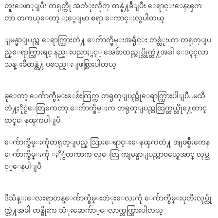
တူးေဖာ္ျပီး တရုတ္ကို အတံုးလိုက္ တန္နဲ႔ခ်ီျပီး ေရာင္းေနၾက
တာ တကယ္ေတာ့ ႏွေျမာ စရာ ေကာင္းလွပါတယ္
ျမန္မာျပည္က ေရာက္သြားတဲ႔ ေက်ာက္စိမ္းအရိုင္း တစ္တံုးဟာ တရုတ္ျပ
ည္ေရာက္သြားရင္ နည္းပညာႏွင့္ အေခ်ာထည္လုပ္လိုက္တဲ႔အခါ ေဒၚၚလာ
သန္းခ်ီတန္တဲ႔ ပစၥည္းျဖစ္သြားပါတယ္
ခုေတာ့ ေက်ာက္စီမ္းေစ်းကြက္က တရုတ္ျပည္ကိုေရာက္သြားပါျပီ…မသိ
တဲ႔ႏိုင္ငံေတြကေတာ့ ေက်ာက္စိမ္းက တရုတ္ျပည္ကထြက္တယ္လို႔ေတာင္
ထင္ေနၾကပါျပီ
ေက်ာက္စိမ္းကိုတရုတ္ျပည္ သြားေရာင္းေနၾကတဲ႔ အျဖစ္မ်ိဳးကေန
ေက်ာက္စိမ္းကို ႏို္င္ငံတကာက လူေတြ ကျမန္မာျပည္လာ၀ယ္ရေအာင္ လုပ္သ
င့္ေနပါျပီ
ဒီသိန္းေလးရာတန္ေက်ာက္စိမ္းတံုးေလးကို ေက်ာက္စိမ္းပုတီးလုပ္လို
က္တဲ႔အခါ တန္ဖိုးက သံုးဆေက်ာ္ေလာက္တက္သြားပါတယ္