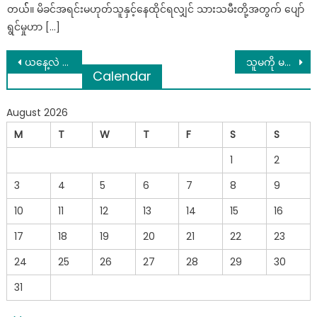
တယ််။ မိခင်အရင်းမဟုတ်သူနှင့်နေထိုင်ရလျှင် သားသမီးတို့အတွက် ပျော်
ရွင်မှုဟာ […]
Post
ယနေ့လဲ စစ်ကားဖြင့် တိုက်ခံလိုက်ရပြန်သောCDM ဝန်ထမ်းများ(ကားမောင်းသူမှာ စစ်သားမဟုတ်)
သူမကို မကောင်းပြောတဲ့သူတွေကို ပညာသားပါပါနဲ့ စကားလုံးလှလှလေးတွေကိုသုံးကာ တုံ့ပြန်ချေပလိုက်တဲ့ ဘေဘီမောင် ….
Calendar
navigation
August 2026
M
T
W
T
F
S
S
1
2
3
4
5
6
7
8
9
10
11
12
13
14
15
16
17
18
19
20
21
22
23
24
25
26
27
28
29
30
31