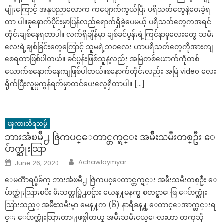
မျိုးကြောင့် အနုပညာလောက ကပျောက်ကွယ်ပြီး ပရိသတ်တွေနဲ့ဝေးခဲ့ရ
တာ ပါ။ခုနောက်ပိုင်းမှာပြန်လည်ရောက်ရှိခဲ့ပေမယ့် ပရိသတ်တွေကအရင်
တိုင်းချစ်နေရတာပါ။ လက်ရှိချိန်မှာ ချစ်ခင်ပွန်းရဲ့ကြင်နာမှုလေးတွေ သမီး
လေးရဲ့ချစ်ခြင်းတွေကြောင့် သူမရဲ့ဘဝလေး ဟာပရိသတ်တွေကိုအားကျ
စေရတာဖြစ်ပါတယ်။ ခင်ပွန်းဖြစ်သူနဲ့လည်း အမြဲတစ်ယောက်ကိုတစ်
ယောက်စနောက်နေကျဖြစ်ပါတယ်။စနောက်တိုင်းလည်း အမြဲ video လေး
ရိုက်ပြီးလူမှုကွန်ရက်မှာတင်ပေးလေ့ရှိတာပါ။ […]
ၾကားသိရသမွ်
ဘားအံၿမိဳ႕ ဇြဲကပင္ေတာင္တက္ရင္း အမ်ိဳးသမီးတစ္ဦး ေ
ပ်ာက္ဆုံးသြာ
Author
Posted
Achawlaymyar
June 26, 2020
on
ေမတၱာရပ္ခံခ်က္ ဘားအံၿမိဳ႕ ဇြဲကပင္ေတာင္တက္ရင္း အမ်ိဳးသမီးတစ္ဦး ေ
ပ်ာက္ဆုံးသြားၿပီး မီးသတ္တပ္ဖြဲ႕ဝင္မ်ား ယေန႔မနက္မွ စတင္ရွာေဖြ ေပ်ာက္ဆုံး
သြားသည့္ အမ်ိဳးသမီးမွာ မေန႔က (၆) နာရီခန႔္က ေတာင္ေအာက္ဆင္းရ
င္း ေပ်ာက္ဆုံးသြားတာျဖစ္ပါတယ္ အမ်ိဳးသမီးငယ္ေလးဟာ တကၠသို