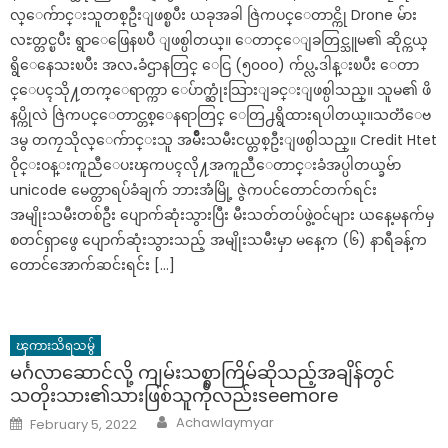
လ္ေက်ာင္းသူတစ္ဦးျဖစ္ၿပီး ယခုအခါ ဇြဲကပင္ေတာင္ကို Drone မ်ား
လႊတ္တင္ၿပီး ရွာေဖြေနၿပီ ျဖစ္ပါတယ္။ ေတာင္ေျခတြင္သူမ၏ ဆိုင္ကယ္
ရွိေနေသးၿပီး အလႉခံဌာနတြင္ ေငြ (၅၀၀၀) က်ပ္လႉဒါန္းၿပီး ေတာ
င္ေပၚသို႔တက္ေရာက္ကာ ေပ်ာက္ဆုံးသြားျခင္းျဖစ္ပါသည္။ သူမ၏ ဖိ
နပ္ကိုလဲ ဇြဲကပင္ေတာင္တစ္ေနရာတြင္ ေတြ႕ရွိထားရပါတယ္။သတၱေဗ
ဒမွ တကၠသိုလ္ေက်ာင္းသူ အမ်ိဳးသမီးငယ္တစ္ဦးျဖစ္ပါသည္။ Credit Htet
ဝိုင္းဝန္းကူညီေပးၾကပၚလို႔အကူညီေတာင္းခံအပ္ပါတယ္ခဗ်ာ
unicode မေတ္တာရပ်ခံချက် ဘားအံမြို့ ဇွဲကပင်တောင်တက်ရင်း
အမျိုးသမီးတစ်ဦး ပျောက်ဆုံးသွားပြီး မီးသတ်တပ်ဖွဲ့ဝင်များ ယနေ့မနက်မှ
စတင်ရှာဖွေ ပျောက်ဆုံးသွားသည့် အမျိုးသမီးမှာ မနေ့က (၆) နာရီခန့်က
တောင်အောက်ဆင်းရင်း […]
ၾကားသိရသမွ်
မင်္ဂလာဆောင်လို့ ကျမ်းသစ္စာကြိမ်ဆိုသည့်အချိန်တွင်
သတိုးသား၏သားဖြစ်သူကိုလည်းseemore
Author
Posted
Achawlaymyar
February 5, 2022
on