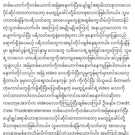
တစ်ယောက်ကိုတစ်ယောက်အမြဲစနောက်ပြီးပျော်ရွှင်စရာမိသားစုဘဝလေး
ပိုင်ဆိုင်ထားတာကတော့ မေထွဋ်ခေါင်တို့မိသားစုလေးပဲဖြစ်ပါတယ်။ သူမ
ဟာတစ်ချိန်ကပရိသတ်တွေ အားပေးမှုတွေနဲ့အချစ်တွေသိမ်းပိုက်ထားနိုင်
တဲ့သူတစ်ယောက်ပါ။ အကြောင့်အမျိုးမျိုးကြောင့် အနုပညာလောက က
ပျောက်ကွယ်ပြီး ပရိသတ်တွေနဲ့ဝေးခဲ့ရတာ ပါ။ ခုနောက်ပိုင်းမှာပြန်လည်
ရောက်ရှိခဲ့ပေမယ့် ပရိသတ်တွေကအရင်တိုင်းချစ်နေရတာပါ။ လက်ရှိချိန်
မှာ ချစ်ခင်ပွန်းရဲ့ကြင်နာမှု လေးတွေ သမီးလေးရဲ့ချစ်ခြင်းတွေကြောင့် သူမ
ရဲ့ဘဝလေး ဟာပရိသတ်တွေကိုအားကျစေရတာဖြစ်ပါတယ်။ ခင်ပွန်းဖြစ်
သူနဲ့လည်း အမြဲတစ်ယောက်ကိုတစ်ယောက်စနောက်နေကျဖြစ်ပါတယ်။ စ
နောက်တိုင်းလည်း အမြဲ video လေးရိုက်ပြီးလူမှုကွန်ရက်မှာတင်ပေးလေ့
ရှိတာပါ။ ခုမှာလည်းစျေးဝယ်နေတုန်း ဒုတ် ကိုကိုင်ပြီး ဒါယူမယ် မီတာဖတ်
တဲ့ကောင်တွေရိုက်ဖို့ဆိုပြီးပြောဆိုနေတဲ့ မေထွဋ်ခေါင်ရဲ့video လေးကို
တင်ထားတာပါ။ဘယ်လောက်ချစ်ဖို့ကောင်းအောင်စနောက်လဲဆိုတာ
ကတော့အောက်က videoလေးကိုကြည့်ပြီးချစ်ပေးကြပါ ဦးနော်။ Credit:
Cele Thadinklcelenews တစ်ယောက်ကိုတစ်ယောက်အမြဲစနောက်ပြီး
ပျော်ရွှင်စရာမိသားစုဘဝလေးပိုင်ဆိုင်ထားတာကတော့ မေထွဋ်ခေါင်တို့
မိသားစုလေးပဲဖြစ်ပါတယ်။ သူမဟာတစ်ချိန်ကပရိသတ်တွေ အားပေးမှု
တွေနဲ့အချစ်တွေသိမ်းပိုက်ထားနိုင်တဲ့သူတစ်ယောက်ပါ။ အကြောင့်အမျိုး