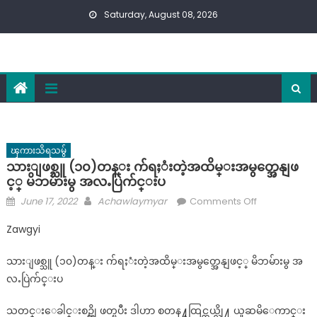
Skip
Saturday, August 08, 2026
to
content
ၾကားသိရသမွ်
သားျဖစ္သူ (၁၀)တန္း က်ရႈံးတဲ့အထိမ္းအမွတ္အေနျဖ
င့္ မိဘမ်ားမွ အလႉပြဲက်င္းပ
Posted
Author
on
June 17, 2022
Achawlaymyar
Comments Off
on
သားျ
Zawgyi
ဖ
စ္
သားျဖစ္သူ (၁၀)တန္း က်ရႈံးတဲ့အထိမ္းအမွတ္အေနျဖင့္ မိဘမ်ားမွ အ
သူ
လႉပြဲက်င္းပ
(၁၀)တ
န္း
သတင္းေခါင္းစဥ္ကို ဖတ္ၿပီး ဒါဟာ စတန႔္ထြင္တယ္လို႔ ယူဆမိေကာင္း
က်