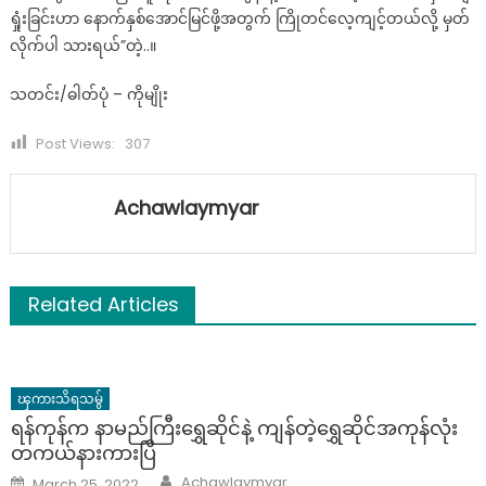
ရှုံးခြင်းဟာ နောက်နှစ်အောင်မြင်ဖို့အတွက် ကြိုတင်လေ့ကျင့်တယ်လို့ မှတ်
လိုက်ပါ သားရယ်”တဲ့..။
သတင်း/ဓါတ်ပုံ – ကိုမျိုး
Post Views:
307
Achawlaymyar
Related Articles
ၾကားသိရသမွ်
ရန်ကုန်က နာမည်ကြီးရွှေဆိုင်နဲ့ ကျန်တဲ့ရွှေဆိုင်အကုန်လုံး
တကယ်နားကားပြီ
Author
Posted
Achawlaymyar
March 25, 2022