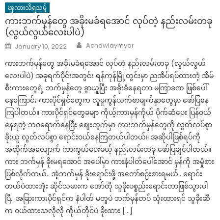
ၾကားသိရသမွ်
ကားဘက်မှန်တွေ အခိုးမခံရအောင် လုပ်တဲ့ နည်းလမ်းတခု
(လွယ်လွယ်လေးပါပဲ)
Author
Posted
Achawlaymyar
January 10, 2022
on
ကားဘက်မှန်တွေ အခိုးမခံရအောင် လုပ်တဲ့ နည်းလမ်းတခု (လွယ်လွယ်
လေးပါပဲ) အခုရက်ပိုင်းအတွင်း ရန်ကုန်မြို့တွင်းမှာ ညအိပ်ရပ်ထားတဲ့ အိမ်
စီးကားတွေရဲ့ ဘက်မှန်တွေ ခွာယူပြီး အခိုးခံနေရတာ မကြာခဏ ဖြစ်ပေါ်
နေကြောင်း ကားပိုင်ရှင်တွေက လူမှုကွန်ယက်စာမျက်နှာတွေမှာ ဖော်ပြနေ
ကြပါတယ်။ ကားပိုင်ရှင်တွေခမျာ ကိုယ့်ကားမှန်ကိုယ် ပိုက်ဆံပေး ပြန်ဝယ်
နေရတဲ့ ဘဝရောက်နေပြီး စျေးကွက်မှာ ကားဘက်မှန်တွေကို လွတ်လပ်စွာ
ခိုးယူ လွတ်လပ်စွာ ရောင်းဝယ်နေကြတယ်ပါတယ်။ အဆိုပါဖြစ်ရပ်ကို
အထိုက်အလျောက် ကာကွယ်ပေးမယ့် နည်းလမ်းတခု ဖော်ပြချင်ပါတယ်။
ကား ဘက်မှန် ခိုးမရအောင် အပေါ်မှာ ကားနံပါတ်ပေါ်အောင် မှန်ကို အမှုံစား
ပြစ်လိုက်တယ်.. အဲ့ဘက်မှန် ခိုးရောင်းဖို့ အတော်စဉ်းစားရမယ်.. ရောင်း
တယ်ပဲထားအုံး ဆိုင်သမားက အော်တို သူခိုးပစ္စည်းရောင်းတာဖြစ်သွားပါ
ပြီ.. အခြားကားပိုင်ရှင်က နံပါတ် မတူပဲ ဘက်မှန်တပ် သုံးထားရင် သူခိုးဆီ
က ဝယ်ထားသလိုလို ကိုယ်တိုင်ပဲ ခိုးထား […]