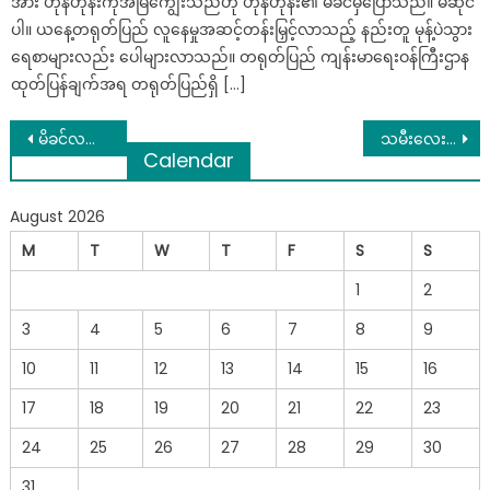
အား ဟုန်ဟုန်းကိုအမြဲကျွေးသည်ဟု ဟုန်ဟုန်း၏ မိခင်မှပြောသည်။ မဆိုင်
ပါ။ ယနေ့တရုတ်ပြည် လူနေမှုအဆင့်တန်းမြှင့်လာသည့် နည်းတူ မုန့်ပဲသွား
ရေစာများလည်း ပေါများလာသည်။ တရုတ်ပြည် ကျန်းမာရေးဝန်ကြီးဌာန
ထုတ်ပြန်ချက်အရ တရုတ်ပြည်ရှိ […]
Post
မိခင်လည်း အရူးတစ်ပိုင်းလို ဖြစ်စေခဲ့ပြီး တစ်ရွာလုံးလဲ ဝမ်းနည်းပတ်လက် ဖြစ်ခဲ့ရပြန်ပြီ… တရွာလုံး ဝမ်းနည်း ခဲ့ရတယ် …။(ယုံကြည်မှုလွန်ကဲခြင်းရဲ့ ပေးဆပ်မှု)
သမီးလေးကအမေကိုမုန်းနေလောက်မယ်ဆိုပေမယ့်မေမေကတော့သမီးကိုအမြဲချစ်နေမှာပါဆိုပြီးသူမရဲ့ခံစားချက်တွေကို ရင်ဖွင့်လာတဲ့ထက်ထက်မိုးဦး
Calendar
navigation
August 2026
M
T
W
T
F
S
S
1
2
3
4
5
6
7
8
9
10
11
12
13
14
15
16
17
18
19
20
21
22
23
24
25
26
27
28
29
30
31