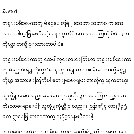
Zawgyi
ကင္းၿမီးေကာက္ မိခင္ေတြရဲ႕ သေဘာ သဘာဝ က ကေ
လးေပါက္/ဖြားၿပီးတဲ့ေနာက္မွာ မိမိ ကေလးေတြကို မိမိ ခႏၶာ
ကိုယ္မွာ တက္ခိုင္းထားတာပါပဲ။
ကင္းၿမီးေကာက္ အေပါက္ေလးေတြဟာ ကင္းၿမီးေကာ
က္ မိခင္ႀကီးရဲ႕ ကိုယ္မွာ/ ေနရင္းနဲ႔ ကင္းၿမီးေကာက္မိခင္ရဲ႕
ကိုယ္က အသားေတြကိုပါ တေျဖးေျဖး စားလိုက္ ၾကတယ္၊
သူတို႔ အေမလည္းေသေရာ သူတို႔ေလးေတြ လည္း ႀ
ကီးလာေရာေပါ့/ သူတို႔ကိုယ္တိုင္ လည္း သြားႏိုင္ လာႏိုင္႐ုံ
မက ရွာေဖြ စားေသာက္ ႏိုင္ေနၿပီေပါ့..၊
‌ဘယ္ေလာက္ထိ ကင္းၿမီးေကာက္မႀကီးရဲ႕ ကိုယ္က အသားေ