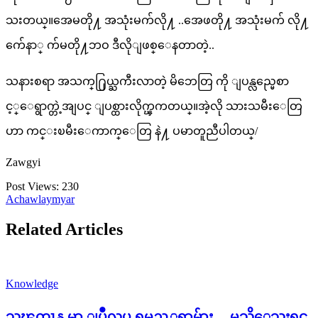
သးတယ္။အေမတို႔ အသုံးမက်လို႔ ..အေဖတို႔ အသုံးမက် လို႔
က်ေနာ္ က်မတို႔ဘဝ ဒီလိုျဖစ္ေနတာတဲ့..
သနားစရာ အသက္႐ြယ္ႀကီးလာတဲ့ မိဘေတြ ကို ျပန္လည္မေစာ
င့္ေရွာက္တဲ့အျပင္ ျပစ္ထားလိုက္ၾကတယ္။အဲ့လို သားသမီးေတြ
ဟာ ကင္းၿမီး‌ေကာက္ေတြ နဲ႔ ပမာတူညီပါတယ္/
Zawgyi
Post Views:
230
Achawlaymyar
Related Articles
Knowledge
သၾကၤန္ မွာ ျပဳလုပ္ ရမည့္အရာမ်ား….မသိေသးရင္