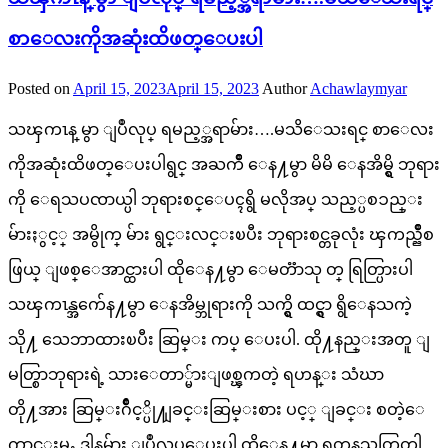
စာေလးကိုအဆုံးထိဖတ္ေပးပါ
Posted on
April 15, 2023
April 15, 2023
Author
Achawlaymyar
သၾကၤန္ မွာ ျပဳလုပ္ ရမည့္အရာမ်ား….မသိေသးရင္ စာေလး
ကိုအဆုံးထိဖတ္ေပးပါရွင္ အႀကိဳ ေန႔မွာ မိမိ ေနအိမ္ရွိ ဘုရား
ကို ေရသပၸာယ္ပါ ဘုရားစင္ေပၚရွိ မလိုအပ္ သည့္ပစၥည္း
မ်ားႏွင့္ အမွိုက္ မ်ား ရွင္းလင္းၿပီး ဘုရားစင္တခုလုံး ၾကည္ညိဳစ
ဖြယ္ ျဖစ္ေအာင္ထားပါ ထိုေန႔မွာ ေမတၱာသု တ္ ရြတ္ပြားပါ
သၾကၤန္အက်ေန႔မွာ ေနအိမ္ဘုရားကို သက္ရွိ ထင္ရွာ ရွိေနသကဲ့
သို႔ သေဘာထားၿပီး ဆြမ္း ကပ္ ေပးပါ. ထို႔နည္းအတူ ျ
မတ္စြာဘုရားရဲ့ သားေတာ္မ်ားျဖစ္ၾကတဲ့ ရဟန္း သံဃာ
တို႔အား ဆြမ္းဂ်ိဳင့္ပို႔ျခင္းဆြမ္းစား ပင့္ ျခင္း စတဲ့ေ
ကာင္းမႉ ဒါနမ်ား ျပဳလုပ္ေပးပါ ထိုေန႔မွာ ရတနသုတ္ရြတ္ပါ