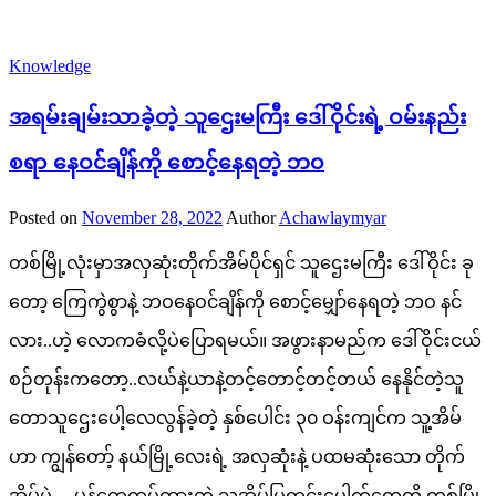
Knowledge
အရမ်းချမ်းသာခဲ့တဲ့ သူဌေးမကြီး ဒေါ်ဝိုင်းရဲ့ ဝမ်းနည်း
စရာ နေဝင်ချိန်ကို စောင့်နေရတဲ့ ဘဝ
Posted on
November 28, 2022
Author
Achawlaymyar
တစ်မြို့လုံးမှာအလှဆုံးတိုက်အိမ်ပိုင်ရှင် သူဌေးမကြီး ဒေါ်ဝိုင်း ခု
တော့ ကြေကွဲစွာနဲ့ ဘဝနေဝင်ချိန်ကို စောင့်မျှော်နေရတဲ့ ဘဝ နင်
လား..ဟဲ့ လောကဓံလို့ပဲပြောရမယ်။ အဖွားနာမည်က ဒေါ်ဝိုင်းငယ်
စဉ်တုန်းကတော့..လယ်နဲ့ယာနဲ့တင့်တောင့်တင့်တယ် နေနိုင်တဲ့သူ
တောသူဌေးပေါ့လေလွန်ခဲ့တဲ့ နှစ်ပေါင်း ၃၀ ဝန်းကျင်က သူ့အိမ်
ဟာ ကျွန်တော့် နယ်မြို့လေးရဲ့ အလှဆုံးနဲ့ ပထမဆုံးသော တိုက်
အိမ်ပဲ… မှန်တွေတပ်ထားတဲ့ သူ့အိမ်ပြတင်းပေါက်တွေကို တစ်မြို့