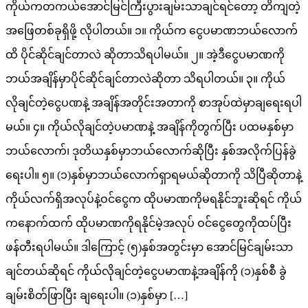
ကိုယ်ကတကယ်အောင်မြင်ကြီးပွားချမ်းသာချင်ရင်တော့ တိကျတဲ့
အဖြေတစ်ခုရှိဖို့ လိုပါတယ်။ ၁။ ကိုယ်က ငွေပမာဏဘယ်လောက်
ထိ ပိုင်ဆိုင်ချင်တာလဲ ဆိုတာသိရပါမယ်။ ၂။ အဲ့ဒီငွေပမာဏကို
ဘယ်အချိန်မှာပိုင်ဆိုင်ချင်တာလဲဆိုတာ သိရပါတယ်။ ၃။ ကိုယ်
လိုချင်တဲ့ငွေပဏနဲ့ အချိန်အတိုင်းအတာကို စာအုပ်ထဲမှာချရေးရပါ
မယ်။ ၄။ ကိုယ်လိုချင်တဲ့ပမာဏနဲ့ အချိန်ကိုတွက်ပြီး ပထမနှစ်မှာ
ဘယ်လောက်၊ ဒုတိယနှစ်မှာဘယ်လောက်ဆိုပြီး နှစ်အလိုက်ပြန်ခွဲ
ရေးပါ။ ၅။ (၁)နှစ်မှာဘယ်လောက်ရှာရမယ်ဆိုတာကို သိပြီဆိုတာနဲ့
ကိုယ်လက်ရှိအလုပ်နဲ့ဝင်ငွေက ထိုပမာဏကိုမရနိုင်ဘူးဆိုရင် ကိုယ်
ကနောက်ထက် ထိုပမာဏကိုရနိုင်မဲ့အလုပ် ဝင်ငွေတွေကိုထပ်ပြီး
ဖန်တီးရပါမယ်။ ဒါကြောင့် (၅)နှစ်အတွင်းမှာ အောင်မြင်ချမ်းသာ
ချင်တယ်ဆိုရင် ကိုယ်လိုချင်တဲ့ငွေပမာဏနဲ့အချိန်ကို (၁)နှစ်စီ ခွဲ
ချမ်းစိတ်ဖြာပြီး ချရေးပါ။ (၁)နှစ်မှာ […]