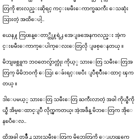
တြကို စားလည္းဆိုရင္ ကင္းၿမီးေကာက္မႀကီး ေသဆုံး
သြားတဲ့ အထိေပါ့..
ယေန႔ ကြၽန္ေတာ္တို႔ရဲ႕ အေျခအေနကလည္း အဲ့က
င္းၿမီးေကာက္ေပါက္ေလးေတြလို ျဖစ္ေနတယ္ ။
မိဘျဖစ္သူက ဘဝတေလွ်ာက္လုံး ကိုယ့္ သားေတြ သမီးေတြအ
တြက္ မိမိဘဝကို ေသြး ေခ်းရင္းၿပီး ျပဳစုပ်ိဳးေထာင္ ၾက
တယ္ ။
ဒါေပမယ့္ သားေတြ သမီးေတြ ႀကီးလာတဲ့ အခါ ကိုယ္စီကို
ယ္စီ အိမ္ေထာင္ျပဳ လိုက္ၾကတယ္၊ အဲ့အခ်ိန္ မိဘ‌ေတြက အိုေ
နၿပီေလ..
ထိုအခါ တခ်ိဳ႕ သားသမီးေတြက မိဘေတြကို ေျပာၾကေ