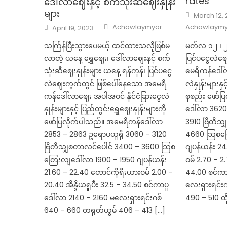
rates
ဒေါ်လာဈေးနှင့် စက်သုံးဆီဈေးနှုန်း
များ
Posted
March 12,
on
Author
Posted
Achawlaymyar
Achawlaymy
April 19, 2023
on
သက်ြန်ပြီးသွားပေမယ့် ထင်ထားသလိုဖြစ်မ
မတ်လ ၁၂ ၊ ၂၀၂
လာတဲ့ ယနေ့ ရွှေဈေး၊ ဒေါ်လာဈေးနှင့် စက်
ပြင်ပငွေလဲဈ
သုံးဆီဈေးနှုန်းများ ယနေ့ ရန်ကုန်၊ ပြင်ပငွေ
မေရိကန်ဒေါ်လ
လဲဈေးကွက်တွင် ဖြစ်ပေါ်နေသော အမေရိ
လဲနှုန်းများနှင
ကန်ဒေါ်လာဈေး အပါအဝင် နိုင်ငံခြားငွေလဲ
စုစည်း ဖော်
နှုန်းများနှင့် ပြည်တွင်းရွှေဈေးနှုန်းများကို
ဒေါ်လာ 3620
ဖော်ပြလိုက်ပါသည်။ အမေရိကန်ဒေါ်လာ
3910 ဗြိတိသ
2853 – 2863 ဥရောပယူရို 3060 – 3120
4660 သြစတြ
ဗြိတိသျှစတာလင်ပေါင် 3400 – 3600 သြစ
ဂျပန်ယန်း 24
တြေးလျဒေါ်လာ 1900 – 1950 ဂျပန်ယန်း
ဝမ် 2.70 – 2.
21.60 – 22.40 တောင်ကိုရီးယားဝမ် 2.00 –
44.00 စင်ကာ
20.40 အိန္ဒိယရူပီး 32.5 – 34.50 စင်ကာပူ
လေးရှားရင်း
ဒေါ်လာ 2140 – 2160 မလေးရှားရင်းဂစ်
490 – 510 ထိ
640 – 660 တရုတ်ယွမ် 406 – 413 […]