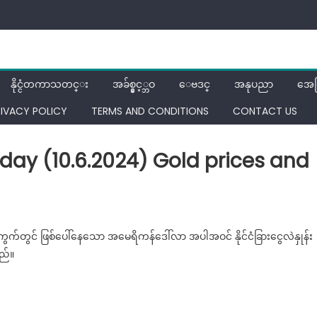
နိုင္ငံတကာသတင္း
အခ်စ္နွင့္ဘဝ
ေဗဒင္
အနုပညာ
အေ
RIVACY POLICY
TERMS AND CONDITIONS
CONTACT US
nday (10.6.2024) Gold prices and
llar
ေးကွက်တွင် ဖြစ်ပေါ်နေသော အမေရိကန်ဒေါ်လာ အပါအဝင် နိုင်ငံခြားငွေလဲနှုန်း
ice
သည်။
r
day
onday
0.6.2024)