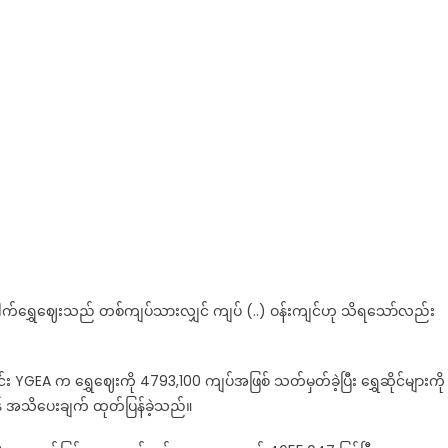
ld
ices
nd
reign
change
tes
ေါက်ရွှေဈေးသည် တစ်ကျပ်သားလျှင် ကျပ် (..) ဝန်းကျင်ဟု သိရသော်လည်း
င်း YGEA က ရွှေဈေးကို 4793,100 ကျပ်အဖြစ် သတ်မှတ်ခဲ့ပြီး ရွှေဆိုင်များကို
န် အသိပေးချက် ထုတ်ပြန်ခဲ့သည်။