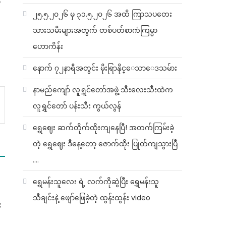
့
၂၅.၅.၂၀၂၆ မှ ၃၁.၅.၂၀၂၆ အထိ ကြာသပတေး
သားသမီးများအတွက် တစ်ပတ်စာကံကြမ္မာ
ဟောကိန်း
နောက် ၇၂နာရီအတွင်း မိုးရြာနိုင္ေသာေဒသမ်ား
နာမည်ကျော် လူရွှင်တော်အဖွဲ့ သီးလေးသီးထဲက
လူရွှင်တော် ပန်းသီး ကွယ်လွန်
ရွှေဈေး ဆက်တိုက်ထိုးကျနေပြီ! အတက်ကြမ်းခဲ့
တဲ့ ရွှေဈေး ဒီနေ့တော့ ဇောက်ထိုး ပြုတ်ကျသွားပြီ
….
ရွှေမန်းသူလေး ရဲ့ လက်ကိုဆွဲပြီး ရွှေမန်းသူ
သီချင်းနဲ့ ဖျော်ဖြေခဲ့တဲ့ ထွန်းထွန်း video
း