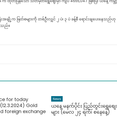
EA က ထုတ်ပြန်သော သတ်မှတ်ရွှေဈေးမှာ ကျပ် 4655,047 ဖြစ်ပြီး ယနေ့ ကမ္ဘာ
အချို့က ဖြတ်စများကို တစ်ဦးလျှင် ၂ ပဲ၊ ၃ ပဲ ခန့်စီ ရောင်းချပေးနေသည်ဟု
ုသည်။
ice for today
News
(12.3.2024) Gold
ယနေ့ မနက်ပိုင်း ပြည်တွင်းရွှေစျေ
nd foreign exchange
များ (မေလ ၂၄ ရက်၊ စနေနေ့)