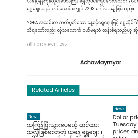
ယနေ့ ရန်ကုန်တိုင်းဒေသကြီး ရွှေလုပ်ငန်းရှင်များအသင်း YG
ရွှေဈေးသည် တစ်အောင်စလျှင် 2293 ဒေါ်လာခန့် ဖြစ်သည်။
YGEA အသင်းက သတ်မှတ်သော နေ့စဉ်ရွှေဈေးဖြင့် ရွှေဆိုင်ကြီး
သိရသော်လည်း လိုသလောက် ဝယ်မရဘဲ တန်းစီရသည်ဟု ဆိ
Post Views:
295
Achawlaymyar
Related Articles
News
Dollar pr
News
Tuesday 
သက်ြန်ပြီးသွားပေမယ့် ထင်ထား
prices a
သလိုဖြစ်မလာတဲ့ ယနေ့ ရွှေဈေး ၊