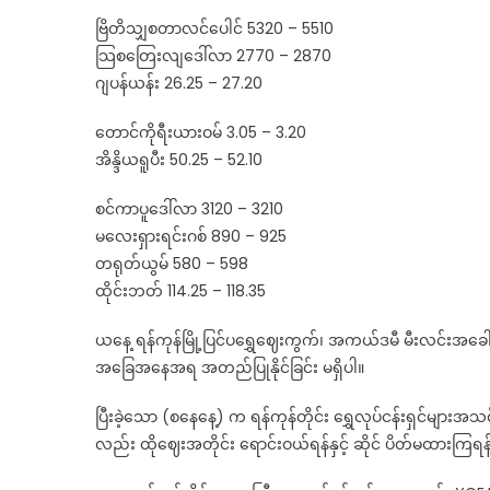
Go
ဗြိတိသျှစတာလင်ပေါင် 5320 – 5510
pr
သြစတြေးလျဒေါ်လာ 2770 – 2870
a
fo
ဂျပန်ယန်း 26.25 – 27.20
ex
တောင်ကိုရီးယားဝမ် 3.05 – 3.20
ra
အိန္ဒိယရူပီး 50.25 – 52.10
စင်ကာပူဒေါ်လာ 3120 – 3210
မလေးရှားရင်းဂစ် 890 – 925
တရုတ်ယွမ် 580 – 598
ထိုင်းဘတ် 114.25 – 118.35
ယနေ့ ရန်ကုန်မြို့ပြင်ပရွှေဈေးကွက်၊ အကယ်ဒမီ မီးလင်းအခ
အခြေအနေအရ အတည်ပြုနိုင်ခြင်း မရှိပါ။
ပြီးခဲ့သော (စနေနေ့) က ရန်ကုန်တိုင်း ရွှေလုပ်ငန်းရှင်များအသ
လည်း ထိုဈေးအတိုင်း ရောင်းဝယ်ရန်နှင့် ဆိုင် ပိတ်မထားကြရ