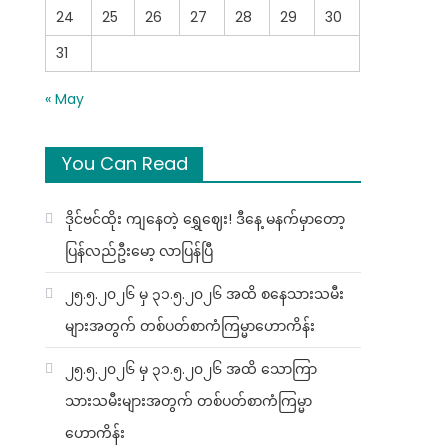
24
25
26
27
28
29
30
31
« May
You Can Read
ဒိုင်ဗင်ထိုး ကျနေတဲ့ ရွှေဈေး! ဒီနေ့ မနက်မှာတော့
ပြန်လည်ဦးမော့ လာပြန်ပြီ
၂၅.၅.၂၀၂၆ မှ ၃၁.၅.၂၀၂၆ အထိ စနေသားသမီး
များအတွက် တစ်ပတ်စာကံကြမ္မာဟောကိန်း
၂၅.၅.၂၀၂၆ မှ ၃၁.၅.၂၀၂၆ အထိ သောကြာ
သားသမီးများအတွက် တစ်ပတ်စာကံကြမ္မာ
ဟောကိန်း