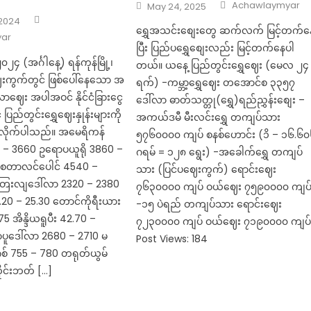
Author
Posted
Achawlaymyar
May 24, 2025
on
Author
 2024
ရွှေအသင်းစျေးတွေ ဆက်လက် မြင့်တက်န
ar
ပြီး ပြည်ပရွှေစျေးလည်း မြင့်တက်နေပါ
၄ (အင်္ဂါနေ့) ရန်ကုန်မြို့၊
တယ်။ ယနေ့ ပြည်တွင်းရွှေဈေး (မေလ ၂၄
ေးကွက်တွင် ဖြစ်ပေါ်နေသော အ
ရက်) -ကမ္ဘာ့ရွှေဈေး တအောင်စ ၃၃၅၇
ာဈေး အပါအဝင် နိုင်ငံခြားငွေ
ဒေါ်လာ ဓာတ်သတ္တု(ရွှေ)ရည်ညွှန်းစျေး –
့် ပြည်တွင်းရွှေဈေးနှုန်းများကို
အကယ်ဒမီ မီးလင်းရွှေ တကျပ်သား
ပြလိုက်ပါသည်။ အမေရိကန်
၅၇၆၀၀၀၀ ကျပ် စနစ်ဟောင်း (၁ိ – ၁၆.၆
 – 3660 ဥရောပယူရို 3860 –
ဂရမ် = ၁၂၈ ရွေး) -အခေါက်ရွှေ တကျပ်
ျှစတာလင်ပေါင် 4540 –
သား (ပြင်ပဈေးကွက်) ရောင်းဈေး
ေးလျဒေါ်လာ 2320 – 2380
၇၆၃၀၀၀၀ ကျပ် ဝယ်ဈေး ၇၅၉၀၀၀၀ ကျပ
.20 – 25.30 တောင်ကိုရီးယား
-၁၅ ပဲရည် တကျပ်သား ရောင်းဈေး
75 အိန္ဒိယရူပီး 42.70 –
၇၂၃၀၀၀၀ ကျပ် ဝယ်ဈေး ၇၁၉၀၀၀၀ ကျပ
ပူဒေါ်လာ 2680 – 2710 မ
Post Views: 184
ဂစ် 755 – 780 တရုတ်ယွမ်
ုင်းဘတ် […]