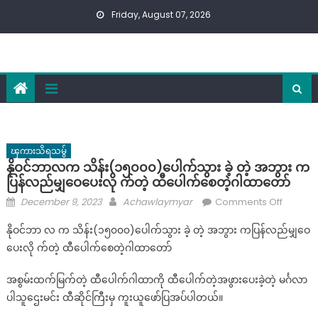
Skip
Friday, August 07, 2026
to
content
ၾကားသိရသမွ်
နိုဝင်ဘာလက သိန်း(၁၅၀၀၀)ပေါက်သွား ခဲ့ တဲ့ အဘွား က
ပြန်လည်မျှဝေပေးလို က်တဲ့ ထီပေါက်စေတဲ့ဂါထာတော်
Posted
Author
on
December 9, 2023
Achawlaymyar
Comments Off
on
နိုဝင်ဘ
နိုဝင်ဘာ လ က သိန်း(၁၅၀၀၀)ပေါက်သွား ခဲ့ တဲ့ အဘွား ကပြန်လည်မျှဝေ
က
ပေးလို က်တဲ့ ထီပေါက်စေတဲ့ဂါထာတော်
သိန်း(၁
ခဲ့
အစွမ်းထက်မြက်တဲ့ ထီပေါက်ဂါထာကို ထီပေါက်တဲ့အဖွားပေးခဲ့တဲ့ မင်္ဂလာ
တဲ့
ပါသူဌေးမင်း ထီဆိုင်ကြီးမှ ကူးယူဖော်ပြအပ်ပါတယ်။
အဘွား
က