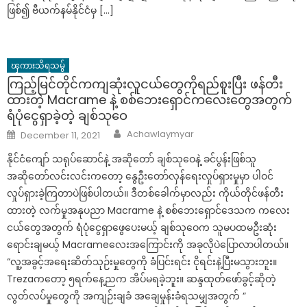
ဖြစ်၍ ဗီယက်နမ်နိုင်ငံမှ […]
ၾကားသိရသမွ်
ကြည့်မြင်တိုင်ကကျဆုံးလူငယ်တွေကိုရည်စူးပြီး ဖန်တီး
ထားတဲ့ Macrame နဲ့ စစ်ဘေးရှောင်ကလေးတွေအတွက်
ရံပုံငွေရှာခဲ့တဲ့ ချစ်သုဝေ
Author
Posted
Achawlaymyar
December 11, 2021
on
နိုင်ငံကျော် သရုပ်ဆောင်နဲ့ အဆိုတော် ချစ်သုဝေနဲ့ ခင်ပွန်းဖြစ်သူ
အဆိုတော်လင်းလင်းကတော့ နွေဦးတော်လှန်ရေးလှုပ်ရှားမှုမှာ ပါဝင်
လှုပ်ရှားခဲ့ကြတာပဲဖြစ်ပါတယ်။ ဒီတစ်ခေါက်မှာလည်း ကိုယ်တိုင်ဖန်တီး
ထားတဲ့ လက်မှုအနုပညာ Macrame နဲ့ စစ်ဘေးရှောင်ဒေသက ကလေး
ငယ်တွေအတွက် ရံပုံငွေရှာဖွေပေးမယ့် ချစ်သုဝေက သူမပထမဦးဆုံး
ရောင်းချမယ့် Macrameလေးအကြောင်းကို အခုလိုပဲပြောလာပါတယ်။
“လူ့အခွင့်အရေးဆိတ်သုဉ်းမှုတွေကို ခံပြင်းရင်း ငိုရင်းနဲ့ပြီးမသွားဘူး။
Trezaကတော့ ၅ရက်နေ့ညက အိပ်မရခဲ့ဘူး။ ဆန္ဒထုတ်ဖော်ခွင့်ဆိုတဲ့
လွတ်လပ်မှုတွေကို အကျဉ်းချခံ အချေမှုန်းခံရသမျှအတွက် ”