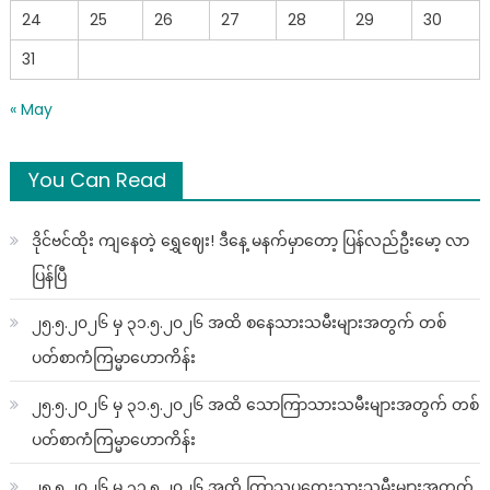
24
25
26
27
28
29
30
31
« May
You Can Read
ဒိုင်ဗင်ထိုး ကျနေတဲ့ ရွှေဈေး! ဒီနေ့ မနက်မှာတော့ ပြန်လည်ဦးမော့ လာ
ပြန်ပြီ
၂၅.၅.၂၀၂၆ မှ ၃၁.၅.၂၀၂၆ အထိ စနေသားသမီးများအတွက် တစ်
ပတ်စာကံကြမ္မာဟောကိန်း
၂၅.၅.၂၀၂၆ မှ ၃၁.၅.၂၀၂၆ အထိ သောကြာသားသမီးများအတွက် တစ်
ပတ်စာကံကြမ္မာဟောကိန်း
၂၅.၅.၂၀၂၆ မှ ၃၁.၅.၂၀၂၆ အထိ ကြာသပတေးသားသမီးများအတွက်