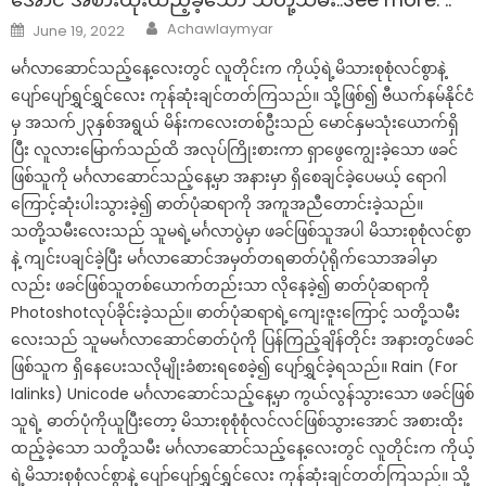
Author
Posted
Achawlaymyar
June 19, 2022
on
မင်္ဂလာဆောင်သည့်နေ့လေးတွင် လူတိုင်းက ကိုယ့်ရဲ့မိသားစုစုံလင်စွာနဲ့
ပျော်ပျော်ရွှင်ရွှင်လေး ကုန်ဆုံးချင်တတ်ကြသည်။ သို့ဖြစ်၍ ဗီယက်နမ်နိုင်ငံ
မှ အသက်၂၃နှစ်အရွယ် မိန်းကလေးတစ်ဦးသည် မောင်နှမသုံးယောက်ရှိ
ပြီး လူလားမြောက်သည်ထိ အလုပ်ကြိုးစားကာ ရှာဖွေကျွေးခဲ့သော ဖခင်
ဖြစ်သူကို မင်္ဂလာဆောင်သည့်နေ့မှာ အနားမှာ ရှိစေချင်ခဲ့ပေမယ့် ရောဂါ
ကြောင့်ဆုံးပါးသွားခဲ့၍ ဓာတ်ပုံဆရာကို အကူအညီတောင်းခဲ့သည်။
သတို့သမီးလေးသည် သူမရဲ့မင်္ဂလာပွဲမှာ ဖခင်ဖြစ်သူအပါ မိသားစုစုံလင်စွာ
နဲ့ ကျင်းပချင်ခဲ့ပြီး မင်္ဂလာဆောင်အမှတ်တရဓာတ်ပုံရိုက်သောအခါမှာ
လည်း ဖခင်ဖြစ်သူတစ်ယောက်တည်းသာ လိုနေခဲ့၍ ဓာတ်ပုံဆရာကို
Photoshotလုပ်ခိုင်းခဲ့သည်။ ဓာတ်ပုံဆရာရဲ့ကျေးဇူးကြောင့် သတို့သမီး
လေးသည် သူမမင်္ဂလာဆောင်ဓာတ်ပုံကို ပြန်ကြည့်ချိန်တိုင်း အနားတွင်ဖခင်
ဖြစ်သူက ရှိနေပေးသလိုမျိုးခံစားရစေခဲ့၍ ပျော်ရွှင်ခဲ့ရသည်။ Rain (For
Ialinks) Unicode မင်္ဂလာဆောင်သည့်နေ့မှာ ကွယ်လွန်သွားသော ဖခင်ဖြစ်
သူရဲ့ ဓာတ်ပုံကိုယူပြီးတော့ မိသားစုစုံစုံလင်လင်ဖြစ်သွားအောင် အစားထိုး
ထည့်ခဲ့သော သတို့သမီး မင်္ဂလာဆောင်သည့်နေ့လေးတွင် လူတိုင်းက ကိုယ့်
ရဲ့မိသားစုစုံလင်စွာနဲ့ ပျော်ပျော်ရွှင်ရွှင်လေး ကုန်ဆုံးချင်တတ်ကြသည်။ သို့