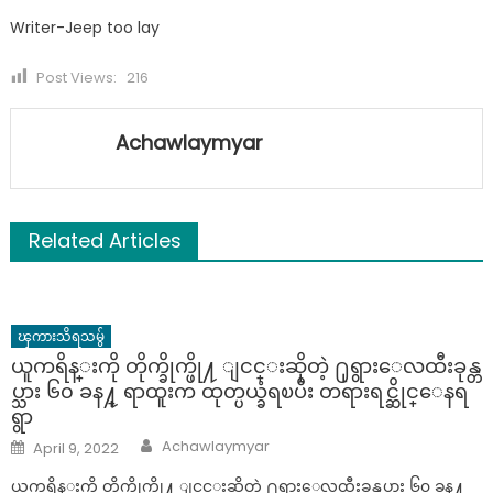
Writer-Jeep too lay
Post Views:
216
Achawlaymyar
Related Articles
ၾကားသိရသမွ်
ယူကရိန္းကို တိုက္ခိုက္ဖို႔ ျငင္းဆိုတဲ့ ႐ုရွားေလထီးခုန္တ
ပ္သား ၆၀ ခန႔္ ရာထူးက ထုတ္ပယ္ခံရၿပီး တရားရင္ဆိုင္ေနရ
ရွာ
Author
Posted
Achawlaymyar
April 9, 2022
on
ယူကရိန္းကို တိုက္ခိုက္ဖို႔ ျငင္းဆိုတဲ့ ႐ုရွားေလထီးခုန္တပ္သား ၆၀ ခန႔္