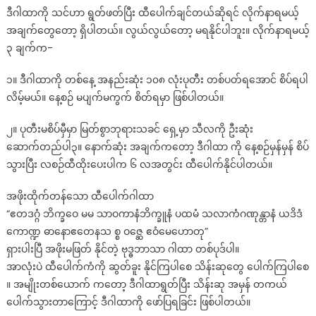
ဒီဂါထာကို သင်ဟာ ရွတ်ဖတ်ပြီး ထီပေါက်ချင်တယ်ဆိုရင် လိုက်နာရမယ့်
အချက်တွေတော့ ရှိပါတယ်။ လွယ်လွယ်တော့ မရနိုင်ပါဘူး။ လိုက်နာရမယ့်
၃ ချက်က-
၁။ ဒီဂါထာကို တစ်နေ့ အနည်းဆုံး ၁၀၈ လုံးပုတီး တစ်ပတ်ရအောင် စိပ်ရပါ
လိမ့်မယ်။ နေ့စဉ် မပျက်မကွက် စိတ်ရမှာ ဖြစ်ပါတယ်။
၂။ ပုတီးမစိပ်မှီမှာ မြတ်စွာဘုရားသခင် ရှေ့မှာ သီလကို ဦးဆုံး
ဆောက်တည်ပါ၃။ နောက်ဆုံး အချက်ကတော့ ဒီဂါထာ ကို နေ့စဉ်မှန်မှန် စိပ်
သွားပြီး လစဉ်ထီထိုးပေးပါက ၆ လအတွင်း ထီပေါက်နိုင်ပါတယ်။
အဖိုးထိုက်တန်သော ထီပေါက်ဂါထာ
“ဧတဒဂ္ဂံ ဘိက္ခဝေ မမ သာဝကာနံဘိက္ခူနံ ပထမံ သလာကံဂဏုန္တာနံ ယဒိဒံ
ကောဏ္ဍ ဓာနောဧတေနသ စ္စ ဝဇ္ဆေ ဧဝံမေဟောတု”
ရှားပါးပြီ အဖိုးမဖြတ် နိုင်တဲ့ ဗုဒ္ဓဘာသာ ဂါထာ တစ်ပုဒ်ပါ။
အာလုံးပဲ ထီပေါက်ကံကို ဆွတ်ခူး နိုင်ကြပါစေ သိန်းဆုတွေ ပေါက်ကြပါစေ
။ အမျိုးတစ်ယောက် ကတော့ ဒီဂါထာရွတ်ပြီး သိန်းဆု အမှန် တကယ်
ပေါက်သွားတာကြောင့် ဒီဂါထာကို ဖော်ပြရခြင်း ဖြစ်ပါတယ်။