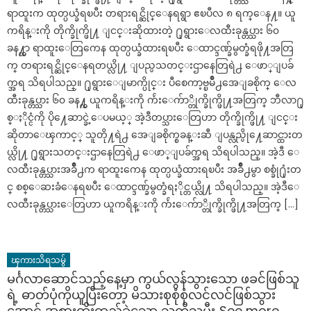
ရာထူးက ထုတ္ပယ္ခံရၿပီး တရားရင္ဆိုင္ေနရရွာ ဧၿပီလ ၈ ရက္ေန႔။ ယူ
ကရိန္းကို တိုက္ခိုက္ဖို႔ ျငင္းဆိုထားတဲ့ ႐ုရွားေလထီးခုန္တပ္သား ၆၀
ခန႔္ဟာ ရာထူးေတြကေန ထုတ္ပယ္ခံထားရၿပီး ေထာင္ဒဏ္ခ်မွတ္ခံရဖို႔အတြ
က္ တရားရင္ဆိုင္ေနရတယ္လို႔ ျပည္ပသတင္းဌာနေတြရဲ႕ ေဖာ္ျပခ်
က္အရ သိရပါသည္။ ႐ုရွားေျမာက္ပိုင္း ပီစေကာ့ဗ္ၿမိဳ႕အေျခစိုက္ ေလ
ထီးခုန္တပ္သား ၆၀ ခန႔္က ယူကရိန္းကို က်ဴးေက်ာ္တိုက္ခိုက္ဖို႔အတြက္ ဘီလာ႐ု
စ္ႏိုင္ငံကို ပို႔ေဆာင္ခဲ့ေပမယ့္ အဲ့ဒီတပ္သားေတြဟာ တိုက္ခိုက္ဖို႔ ျငင္း
ဆိုတာေၾကာင့္ သူတို႔ရဲ႕ အေျခစိုက္စခန္းဆီ ျပန္လည္ပို႔ေဆာင္ထားတ
ယ္လို႔ ႐ုရွားသတင္းဌာနေတြရဲ႕ ေဖာ္ျပခ်က္အရ သိရပါသည္။ အဲ့ဒီ ေ
လထီးခုန္တပ္သားအခ်ိဳ႕က ရာထူးကေန ထုတ္ပယ္ခံထားရၿပီး အခ်ိဳ႕မွာ စစ္ခုံ႐ုံးတ
င္ စစ္ေဆးခံေနရၿပီး ေထာင္ဒဏ္ခ်မွတ္ခံရႏိုင္တယ္လို႔ သိရပါသည္။ အဲ့ဒီေ
လထီးခုန္တပ္သားေတြဟာ ယူကရိန္းကို က်ဴးေက်ာ္တိုက္ခိုက္ဖို႔အတြက္ […]
ၾကားသိရသမွ်
မင်္ဂလာဆောင်သည့်နေ့မှာ ကွယ်လွန်သွားသော ဖခင်ဖြစ်သူ
ရဲ့ ဓာတ်ပုံကိုယူပြီးတော့ မိသားစုစုံစုံလင်လင်ဖြစ်သွား
အောင် အစားထိုးထည့်ခဲ့သော သတို့သမီး..See more. ..