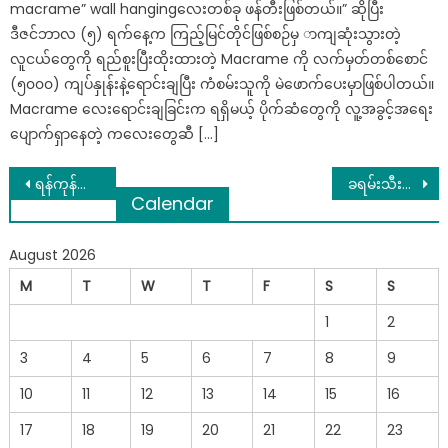
macrame” wall hangingလေးတစ်ခု ဖန်တီးဖြစ်တယ်။” ဆိုပြီး
ဒီဇင်ဘာလ (၅) ရက်နေ့က ကြည့်မြင်တိုင်ဖြစ်စဉ်မှ ာကျဆုံးသွားတဲ့
လူငယ်တွေကို ရည်စူးပြီးထိုးထားတဲ့ Macrame ကို လက်မှတ်တစ်စောင်
(၅၀၀၀) ကျပ်နှုန်းနဲ့ရောင်းချပြီး ကံစမ်းသူကို မဲဖောက်ပေးမှာဖြစ်ပါတယ်။
Macrame လေးရောင်းချခြင်းက ရရှိမယ့် ပိုက်ဆံတွေကို လူ့အခွင့်အရေး
ပျောက်ရှာနေတဲ့ ကလေးတွေဆီ […]
Post
ရန်ကုန်ရွှေအသင်း YGEA ရဲ့ သတ်မှတ်ရွှေဈေး ကျပ်သုံးသိန်းခွဲကျော် ခုန်တက်…
ခရမ်းသီးကိုတပိုင်တနိုင် အိုးလေးနဲ့စီးပွားဖြစ် စိုက်ပျိုးနိုင်သည့်နည်းလမ်းများ
Calendar
navigation
August 2026
M
T
W
T
F
S
S
1
2
3
4
5
6
7
8
9
10
11
12
13
14
15
16
17
18
19
20
21
22
23