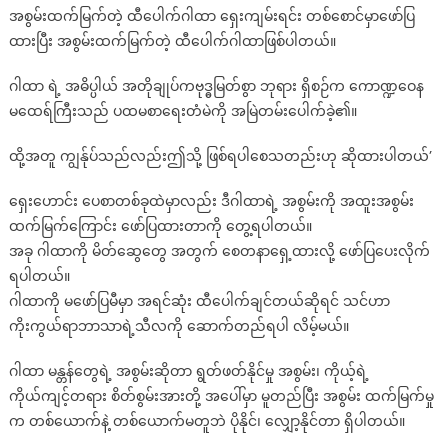
အစွမ်းထက်မြက်တဲ့ ထီပေါက်ဂါထာ ရှေးကျမ်းရင်း တစ်စောင်မှာဖော်ပြ
ပြန်လည်
ထားပြီး အစွမ်းထက်မြက်တဲ့ ထီပေါက်ဂါထာဖြစ်ပါတယ်။
မျှဝေ
ပေး
ဂါထာ ရဲ့ အဓိပ္ပါယ် အတိုချုပ်ကဗုဒ္ဓမြတ်စွာ ဘုရား ရှိစဉ်က ကောဏ္ဍဝေန
လို
မထေရ်ကြီးသည် ပထမစာရေးတံမဲကို အမြဲတမ်းပေါက်ခဲ့၏။
က်
တဲ့
ထို့အတူ ကျွန်ုပ်သည်လည်းဤသို့ ဖြစ်ရပါစေသတည်းဟု ဆိုထားပါတယ်’
ထီပေါက်
စေ
ရှေးဟောင်း ပေစာတစ်ခုထဲမှာလည်း ဒီဂါထာရဲ့ အစွမ်းကို အထူးအစွမ်း
တဲ့
ထက်မြက်ကြောင်း ဖော်ပြထားတာကို တွေ့ရပါတယ်။
ဂါထာ
တော်
အခု ဂါထာကို မိတ်ဆွေတွေ အတွက် စေတနာရှေ့ထားလို့ ဖော်ပြပေးလိုက်
ရပါတယ်။
ဂါထာကို မဖော်ပြမီမှာ အရင်ဆုံး ထီပေါက်ချင်တယ်ဆိုရင် သင်ဟာ
ကိုးကွယ်ရာဘာသာရဲ့သီလကို ဆောက်တည်ရပါ လိမ့်မယ်။
ဂါထာ မန္တန်တွေရဲ့ အစွမ်းဆိုတာ ရွတ်ဖတ်နိုင်မှု အစွမ်း၊ ကိုယ့်ရဲ့
ကိုယ်ကျင့်တရား စိတ်စွမ်းအားတို့ အပေါ်မှာ မူတည်ပြီး အစွမ်း ထက်မြက်မှု
က တစ်ယောက်နဲ့ တစ်ယောက်မတူဘဲ ပိုနိုင်၊ လျှော့နိုင်တာ ရှိပါတယ်။